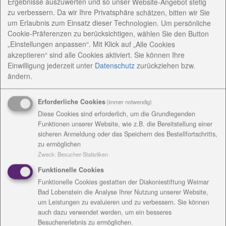
Ergebnisse auszuwerten und so unser Website-Angebot stetig
kommenden Jahren durch die konsequente Senkung
zu verbessern. Da wir Ihre Privatsphäre schätzen, bitten wir Sie
des Energieverbrauchs den CO2 - Ausstoß nachhaltig
um Erlaubnis zum Einsatz dieser Technologien. Um persönliche
reduzieren und langfristig den Energiebedarf in
Cookie-Präferenzen zu berücksichtigen, wählen Sie den Button
unseren Liegenschaften auch mit Hilfe von
„Einstellungen anpassen“. Mit Klick auf „Alle Cookies
akzeptieren“ sind alle Cookies aktiviert. Sie können Ihre
erneuerbaren Energiequellen decken.
Einwilligung jederzeit
unter
Datenschutz
zurückziehen bzw.
Kooperation mit Thüringer Energie- undGreenTech-
ändern.
Agentur
Dazu haben wir im vergangenen Jahr mit der
Erforderliche Cookies
(immer notwendig)
Unterstützung der Fachleute der Thüringer Energie-
Diese Cookies sind erforderlich, um die Grundlegenden
und GreenTech-Agentur GmbH (ThEGA) Workshops
Funktionen unserer Website, wie z.B. die Bereitstellung einer
zu den anstehenden Aufgaben im Zuge des
sicheren Anmeldung oder das Speichern des Bestellfortschritts,
Klimawandels durchgeführt. In der Folge wurde die
zu ermöglichen
Entscheidung getroffen, schrittweise ein
Zweck
:
Besucher-Statistiken
Energiemanagement einzuführen.
Funktionelle Cookies
Bereits im Oktober 2021 wurde dazu eine
Funktionelle Cookies gestatten der Diakoniestiftung Weimar
Kooperationsvereinbarung mit der ThEGA
Bad Lobenstein die Analyse Ihrer Nutzung unserer Website,
abgeschlossen, die uns mit Hilfe eines
um Leistungen zu evaluieren und zu verbessern. Sie können
softwarebasierten Qualitätssicherungssystems dabei
auch dazu verwendet werden, um ein besseres
Besuchererlebnis zu ermöglichen.
unterstützt, den energetischen Standard unserer