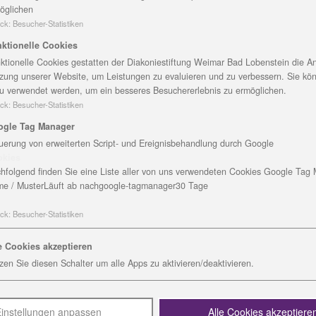
 sollte eine enge Beziehung zur Brüdergemeine und auch
öglichen
des Seniorenzentrums. Bruder Schmidt wurde 1870 geboren
ck
:
Besucher-Statistiken
s Werk erweiterte sich unter seiner Führung ständig um
ktionelle Cookies
sternstationen. Im Februar 1945 nach der Zerstörung vo
ktionelle Cookies gestatten der Diakoniestiftung Weimar Bad Lobenstein die An
lte, Flüchtlinge, Säuglinge und Kinder) aus dem Mutterh
zung unserer Website, um Leistungen zu evaluieren und zu verbessern. Sie kö
ersdorf.
u verwendet werden, um ein besseres Besuchererlebnis zu ermöglichen.
ck
:
Besucher-Statistiken
 den Namen Emmaus und das Haus C für Menschen mit D
ogle Tag Manager
ht.
uerung von erweiterten Script- und Ereignisbehandlung durch Google
okies
st Pflegeheim und Betreutes Wohnen unter einem Dach. E
hfolgend finden Sie eine Liste aller von uns verwendeten Cookies Google Tag
 der Diakoniestiftung Weimar Bad Lobenstein gGmbH getr
e / Muster
Läuft ab nach
google-tagmanager
30 Tage
belegt. Es bietet professionelle Pflege und Betreuung, Ku
ck
:
Besucher-Statistiken
e Cookies akzeptieren
ch das Haus für Betreutes Wohnen in Saalburg. Dort könn
zen Sie diesen Schalter um alle Apps zu aktivieren/deaktivieren.
Gebhardt, der Geschäftsbereichsleiter Altenhilfe der D
ar-Diakonie gGmbH die Gäste und ihre Angehörigen. Im 
instellungen anpassen
Alle Cookies akzeptiere