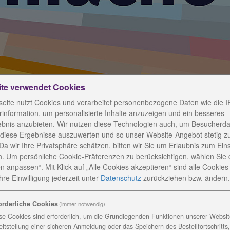
ite verwendet Cookies
eite nutzt Cookies und verarbeitet personenbezogene Daten wie die I
information, um personalisierte Inhalte anzuzeigen und ein besseres
ebnis anzubieten. Wir nutzen diese Technologien auch, um Besucherda
 diese Ergebnisse auszuwerten und so unser Website-Angebot stetig z
 Sommerfest
Da wir Ihre Privatsphäre schätzen, bitten wir Sie um Erlaubnis zum Ein
. Um persönliche Cookie-Präferenzen zu berücksichtigen, wählen Sie 
n anpassen“. Mit Klick auf „Alle Cookies akzeptieren“ sind alle Cookies a
re Einwilligung jederzeit
unter
Datenschutz
zurückziehen bzw. ändern.
orderliche Cookies
(immer notwendig)
Emmaus in Ebersdorf nicht mehr nur A und B. Am Freitag
se Cookies sind erforderlich, um die Grundlegenden Funktionen unserer Website
Wohnen an der Straße, das Stammhaus quasi, trägt ab 
eitstellung einer sicheren Anmeldung oder das Speichern des Bestellfortschritts