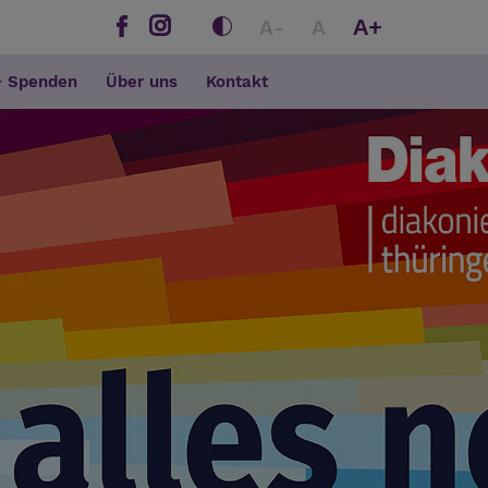
A+
A-
A
+ Spenden
Über uns
Kontakt