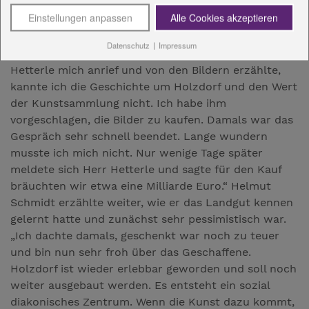
Helmut Schmidt, der Vorstandsvorsitzende der
Einstellungen anpassen
Alle Cookies akzeptieren
Kreissparkasse Saale-Orla und
Aufsichtsratsvorsitzende der Diakoniestiftung,
Datenschutz
|
Impressum
sprach zu den Gästen ganz offen: „Als Norbert
Hetterle mich anrief und von den Bildern erzählte,
kannte ich die Geschichte um Holzdorf und den Wert
der Kunstsammlung nicht. Ich habe ihm
vorgeschlagen, die Bilder zu kaufen. Damals war das
Gespräch sehr schnell beendet. Lange wundern
musste ich mich nicht. Nur wenige Tage später
meldete sich Herr Hetterle und sagte für den Kauf
bräuchten wir etwa eine Milliarde Euro.“ Helmut
Schmidt erzählte weiter, wie er das Landgut kennen
gelernt hatte und zunächst sehr pessimistisch war.
„Ich dachte damals, geschenkt war noch zu teuer
und bin nun sehr froh über das Geschaffene.
Holzdorf ist wieder erlebbar geworden und soll noch
weiter ausgebaut werden. Es entsteht ein sozial
diakonisches Zentrum. Wenn die Kunst dazu kommt,