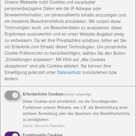
Unsere Webseite nutzt Cookies und verarbeitet
stattgefunden. Dr. Klaus Scholtissek, Vorsitzender
personenbezogene Daten wie die IP-Adresse oder
der Geschäftsführung der Diakonie Landgut Holzdorf
Browserinformation, um personalisierte Inhalte anzuzeigen und
und Vorsitzender der Geschäftsführung der
ein besseres Besuchererlebnis anzubieten. Wir nutzen diese
Technologien auch, um Besucherdaten zu analysieren, diese
Diakoniestiftung Weimar Bad Lobenstein, begrüßte
Ergebnisse auszuwerten und so unser Website-Angebot stetig
die Gäste und dankte den vielen Beteiligten, vor
zu verbessern. Da wir Ihre Privatsphäre schätzen, bitten wir Sie
allem aber Norbert Hetterle für sein Wirken in
um Erlaubnis zum Einsatz dieser Technologien. Um persönliche
Holzdorf. Durch sein Engagement und seine
Cookie-Präferenzen zu berücksichtigen, wählen Sie den Button
Hartnäckigkeit konnte dem ehemaligen Landgut zu
„Einstellungen anpassen“. Mit Klick auf „Alle Cookies
einem neuen Start verholfen werden.
akzeptieren“ sind alle Cookies aktiviert. Sie können Ihre
Einwilligung jederzeit
unter
Datenschutz
zurückziehen bzw.
Dank richtete er auch an die Sparkassen-
ändern.
Kulturstiftung Hessen-Thüringen, die Sparkassen
Mittelthüringen und Saale-Orla für die finanzielle
Erforderliche Cookies
(immer notwendig)
Unterstützung zugunsten der anspruchsvollen
Diese Cookies sind erforderlich, um die Grundlegenden
Reproduktion der Originale.
Funktionen unserer Website, wie z.B. die Bereitstellung einer
sicheren Anmeldung oder das Speichern des Bestellfortschritts,
Dr. Scholtissek ist froh über die gegenwärtige
zu ermöglichen
Entwicklung. Das Diakonische Bildungsinstitut
Zweck
:
Besucher-Statistiken
Johannes Falk hält vielfältige Bildungsangebote vor,
Funktionelle Cookies