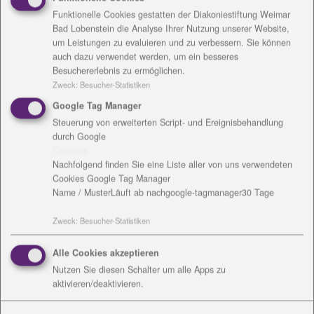
es gibt einen Waldkindergarten, eine
Funktionelle Cookies gestatten der Diakoniestiftung Weimar
Sozialpädagogische Tagesgruppe sowie Vermittlung
Bad Lobenstein die Analyse Ihrer Nutzung unserer Website,
und Qualifikation für viele Menschen. Holzdorf soll
um Leistungen zu evaluieren und zu verbessern. Sie können
auch dazu verwendet werden, um ein besseres
Treffpunkt werden, für Verbände, Gruppen,
Besuchererlebnis zu ermöglichen.
Interessierte, Kunst- und Kulturliebhaber.
Zweck
:
Besucher-Statistiken
Google Tag Manager
Steuerung von erweiterten Script- und Ereignisbehandlung
Thüringens Ministerpräsidentin Christine
durch Google
Lieberknecht war Ehrengast der Veranstaltung. In
Cookies
ihrer Festrede dankte sie für das Engagement, dass
Nachfolgend finden Sie eine Liste aller von uns verwendeten
für eine Stiftung mit diakonischem Auftrag ganz und
Cookies Google Tag Manager
Name / Muster
Läuft ab nach
google-tagmanager
30 Tage
gar nicht selbstverständlich sei, aber aus
Verantwortung mit geleistet werde. Lieberknecht
Zweck
:
Besucher-Statistiken
kennt die Vorhaben zur Nutzung des ehemaligen
Landgutes seit einiger Zeit und ist erfreut, in die
Alle Cookies akzeptieren
Planung mit eingebunden gewesen zu sein.
Nutzen Sie diesen Schalter um alle Apps zu
aktivieren/deaktivieren.