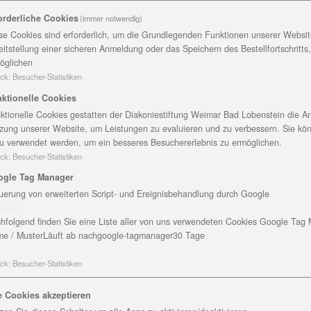
orderliche Cookies
(immer notwendig)
lich im Seniorenzentrum
se Cookies sind erforderlich, um die Grundlegenden Funktionen unserer Website
eitstellung einer sicheren Anmeldung oder das Speichern des Bestellfortschritts
öglichen
ck
:
Besucher-Statistiken
kenhain blickt auf ein langes gemeinsames Leben zurück
uni 2012, die Steinerne Hochzeit feiern. Dieses Fest gibt
ktionelle Cookies
ußerst selten.
ktionelle Cookies gestatten der Diakoniestiftung Weimar Bad Lobenstein die An
zung unserer Website, um Leistungen zu evaluieren und zu verbessern. Sie kö
u verwendet werden, um ein besseres Besuchererlebnis zu ermöglichen.
ck
:
Besucher-Statistiken
nem Jahr im Seniorenzentrum Maria-Martha in Blankenhain.
ogle Tag Manager
ch dort besuchen zu können, denn sie wollen zusammen s
uerung von erweiterten Script- und Ereignisbehandlung durch Google
okies
hfolgend finden Sie eine Liste aller von uns verwendeten Cookies Google Tag
e / Muster
Läuft ab nach
google-tagmanager
30 Tage
. Der Gottesdienst wurde in der Kirche gefeiert und von 
ck
:
Besucher-Statistiken
 Kinder mit vielen Enkel- und Urenkelkindern zum Fest ge
em Begegnungsraum gefeiert“, sagt Roswitha Heerdegen, 
e Cookies akzeptieren