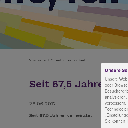
Startseite
Öffentlichkeitsarbeit
Unsere Se
Unsere Webs
Seit 67,5 Jahren ve
oder Browser
Besuchererl
analysieren,
verbessern. 
26.06.2012
Technologien
„Einstellunge
Seit 67,5 Jahren verheiratet
Sie können Ih