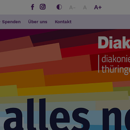
A+
A-
A
+ Spenden
Über uns
Kontakt