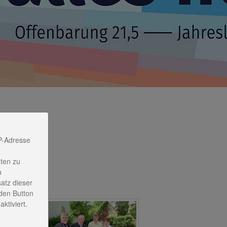
P-Adresse
ten zu
u
satz dieser
den Button
ktiviert.