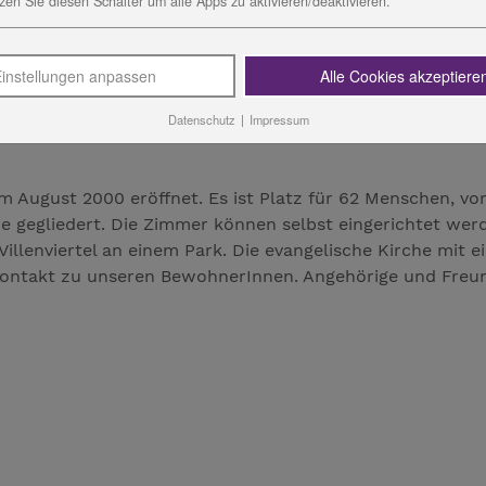
zen Sie diesen Schalter um alle Apps zu aktivieren/deaktivieren.
ünchberg.
instellungen anpassen
Alle Cookies akzeptiere
Datenschutz
|
Impressum
August 2000 eröffnet. Es ist Platz für 62 Menschen, vor
e gegliedert. Die Zimmer können selbst eingerichtet wer
illenviertel an einem Park. Die evangelische Kirche mit e
Kontakt zu unseren BewohnerInnen. Angehörige und Freu