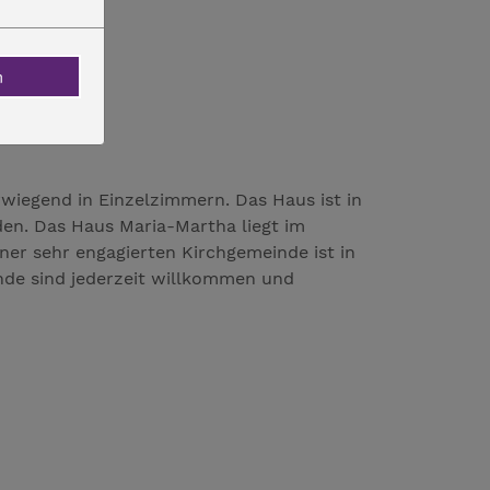
n
wiegend in Einzelzimmern. Das Haus ist in
den. Das Haus Maria-Martha liegt im
iner sehr engagierten Kirchgemeinde ist in
nde sind jederzeit willkommen und