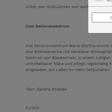
Nut
Unter den Gratulanten war auch Landrat M
E
Zum Seniorenzentrum
Das Seniorenzentrum Maria Martha wurde im 
drei Wohnbereiche mit familiärer Atmosphär
Zentrum von Blankenhain, in einem ruhigen V
unmittelbarer Nähe und pflegt regelmäßig 
eingeladen, am Leben im Heim teilzuhaben.
Text: Sandra Smailes
Zurück