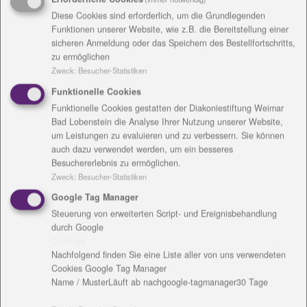
Betreiberin Saale-Neckar Diakonie gGmbH. Sie
Diese Cookies sind erforderlich, um die Grundlegenden
betreibt die Residenz, die von der Evangelischen
Funktionen unserer Website, wie z.B. die Bereitstellung einer
Stiftung Christopherushof aus Bad Lobenstein für
sicheren Anmeldung oder das Speichern des Bestellfortschritts,
insgesamt 2,3 Millionen Euro errichtet worden war.
zu ermöglichen
Beide Einrichtungen sind Töchter der
Zweck
:
Besucher-Statistiken
Diakoniestiftung Weimar Bad Lobenstein.
Funktionelle Cookies
Funktionelle Cookies gestatten der Diakoniestiftung Weimar
Weil der Neubau mit einem zinsgünstigen Darlehen
Bad Lobenstein die Analyse Ihrer Nutzung unserer Website,
vom Freistaat Thüringen gefördert wurde, brauchen
um Leistungen zu evaluieren und zu verbessern. Sie können
Mieter einen Wohnberechtigungsschein, den sie beim
auch dazu verwendet werden, um ein besseres
Landratsamt Greiz beantragen können, erklärt
Besuchererlebnis zu ermöglichen.
Zweck
:
Besucher-Statistiken
Pflegedienstleiterin Ulrike Weiser. Die 40-Jährige ist
in Triebes zu Hause und für die Weidaer keine
Google Tag Manager
Unbekannte. Leitet sie doch die Diakonie-
Steuerung von erweiterten Script- und Ereignisbehandlung
Sozialstation in Weida mit ihren 25 Mitarbeitern, die
durch Google
Cookies
derzeit noch in der Pfarrstraße 4 ihr Domizil hat.
Nachfolgend finden Sie eine Liste aller von uns verwendeten
Sobald wie möglich soll sie in die Seniorenresidenz
Cookies Google Tag Manager
einziehen. Unterm Dach ist Platz dafür.
Name / Muster
Läuft ab nach
google-tagmanager
30 Tage
Damit sind dann optimale Bedingungen für das