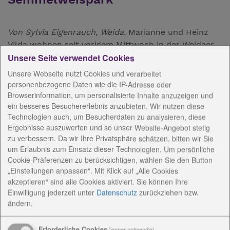
Von Sylvia Eigenrauch, Weida.
Marianne und Heinz
Vilda wohnen seit vorigem Mittwoch in der Weidaer
Seniorenresidenz am Semmelweispark. Gestern
Unsere Seite verwendet Cookies
feierten die 84-Jährige und der 87-Jährige die
Unsere Webseite nutzt Cookies und verarbeitet
offizielle Einweihung ihres neuen Zuhauses mit.
personenbezogene Daten wie die IP-Adresse oder
Browserinformation, um personalisierte Inhalte anzuzeigen und
Das Paar aus Weida hat eine Vier-Raum-Wohnung im
ein besseres Besuchererlebnis anzubieten. Wir nutzen diese
zweiten Stock ohne Bad und Dusche und mit Toilette
Technologien auch, um Besucherdaten zu analysieren, diese
eine Treppe tiefer aufgegeben. Dafür haben sie am
Ergebnisse auszuwerten und so unser Website-Angebot stetig
zu verbessern. Da wir Ihre Privatsphäre schätzen, bitten wir Sie
Semmelweispark eine der 20 Wohnungen mit Bad
um Erlaubnis zum Einsatz dieser Technologien. Um persönliche
und Balkon bezogen. "Wir haben lange hin und her
Cookie-Präferenzen zu berücksichtigen, wählen Sie den Button
überlegt", gesteht Frau Vilda. Ihr Strahlen verrät,
„Einstellungen anpassen“. Mit Klick auf „Alle Cookies
dass es die richtige Entscheidung war. "Nur ich suche
akzeptieren“ sind alle Cookies aktiviert. Sie können Ihre
immer noch", erzählt sie nach der Aufregung des
Einwilligung jederzeit
unter
Datenschutz
zurückziehen bzw.
Umzuges.
ändern.
Für neun Wohnungen gibt es Mietverträge mit der
Erforderliche Cookies
(immer notwendig)