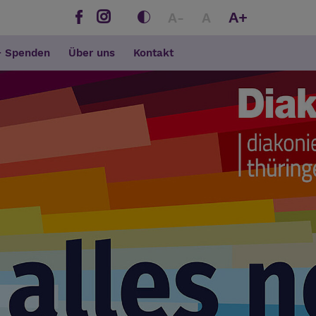
A+
A-
A
+ Spenden
Über uns
Kontakt