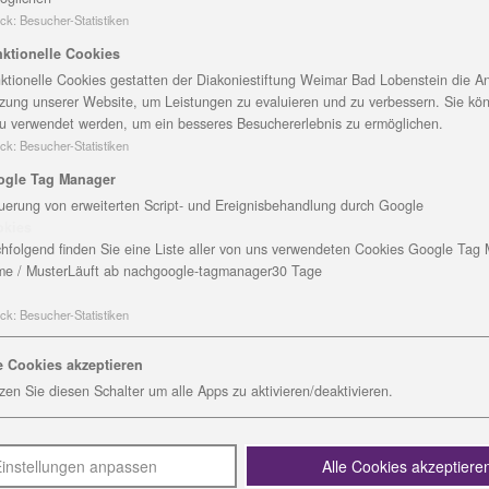
ck
:
Besucher-Statistiken
heimes Friedrich-Zimmer-Haus und des Kinderhauses d
ktionelle Cookies
zten Mittwoch in die Eduard- Rosenthal- Straße 24
ktionelle Cookies gestatten der Diakoniestiftung Weimar Bad Lobenstein die An
elben Straße zu Hause sind, war der Weg nicht weit. Thom
zung unserer Website, um Leistungen zu evaluieren und zu verbessern. Sie kö
immer-Hauses und Ramona Zander, die Leitern des
u verwendet werden, um ein besseres Besuchererlebnis zu ermöglichen.
geistert. „Wir hatten im Vorfeld Bedenken, ob alles gel
ck
:
Besucher-Statistiken
s den Gästen, Bewohnern und Kindern so gut gefallen wür
ogle Tag Manager
uerung von erweiterten Script- und Ereignisbehandlung durch Google
okies
Gruppenraum des Seniorenheims. Dazu musste nicht ein 
hfolgend finden Sie eine Liste aller von uns verwendeten Cookies Google Tag
itgebracht. Nach einem Sommerlied, ging es dann bei st
e / Muster
Läuft ab nach
google-tagmanager
30 Tage
tet, an denen jeder mit allen Sinnen aktiv werden konnte
ck
:
Besucher-Statistiken
ondere Überraschung vorbereitet. Als Dankeschön für die
um Mitmachen animierten. Danach vermischte sich alles z
e Cookies akzeptieren
en, beim Kegeln und Dosenwerfen. Hier gab es Preise zu
zen Sie diesen Schalter um alle Apps zu aktivieren/deaktivieren.
der Kräuter- und Blumenecke durfte geraten, gerochen u
e Bewohner war dies ein Erlebnis.
instellungen anpassen
Alle Cookies akzeptiere
nseitig Erfahrungen ausgetauscht werden. Immer wieder