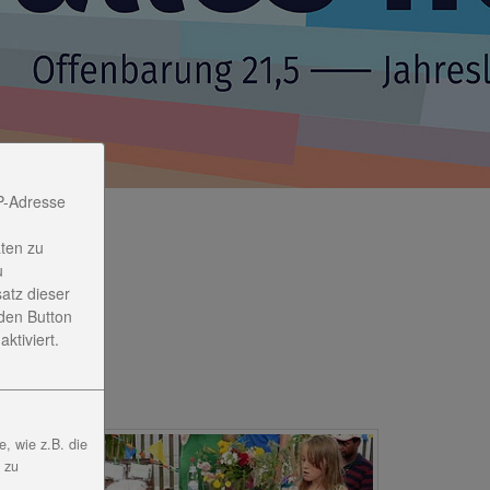
P-Adresse
ten zu
u
satz dieser
den Button
ktiviert.
, wie z.B. die
, zu