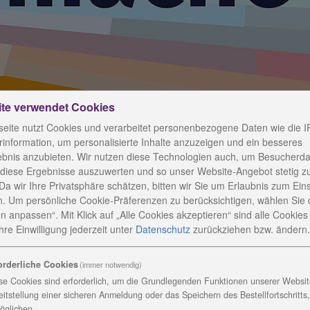
ite verwendet Cookies
eite nutzt Cookies und verarbeitet personenbezogene Daten wie die I
information, um personalisierte Inhalte anzuzeigen und ein besseres
ebnis anzubieten. Wir nutzen diese Technologien auch, um Besucherda
 diese Ergebnisse auszuwerten und so unser Website-Angebot stetig z
Da wir Ihre Privatsphäre schätzen, bitten wir Sie um Erlaubnis zum Ein
g und Alt
. Um persönliche Cookie-Präferenzen zu berücksichtigen, wählen Sie 
n anpassen“. Mit Klick auf „Alle Cookies akzeptieren“ sind alle Cookies a
re Einwilligung jederzeit
unter
Datenschutz
zurückziehen bzw. ändern.
orderliche Cookies
(immer notwendig)
eimar feiern gemeinsam mit vielen Gästen
se Cookies sind erforderlich, um die Grundlegenden Funktionen unserer Website
eitstellung einer sicheren Anmeldung oder das Speichern des Bestellfortschritts
öglichen