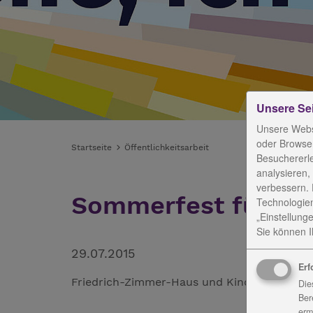
Unsere Se
Unsere Webs
oder Browser
Startseite
Öffentlichkeitsarbeit
Besuchererl
analysieren,
verbessern. 
Sommerfest für Jun
Technologien
„Einstellunge
Sie können Ih
29.07.2015
Erf
Friedrich-Zimmer-Haus und Kinderhaus in W
Die
Ber
erm