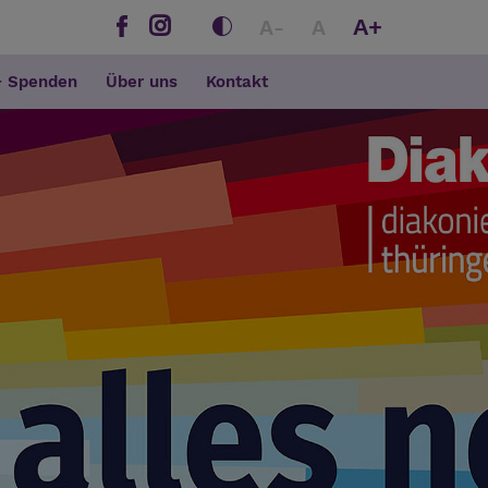
A+
A-
A
+ Spenden
Über uns
Kontakt