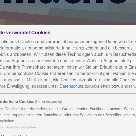
ite verwendet Cookies
eite nutzt Cookies und verarbeitet personenbezogene Daten wie die I
information, um personalisierte Inhalte anzuzeigen und ein besseres
ebnis anzubieten. Wir nutzen diese Technologien auch, um Besucherda
 diese Ergebnisse auszuwerten und so unser Website-Angebot stetig z
Da wir Ihre Privatsphäre schätzen, bitten wir Sie um Erlaubnis zum Ein
. Um persönliche Cookie-Präferenzen zu berücksichtigen, wählen Sie 
n anpassen“. Mit Klick auf „Alle Cookies akzeptieren“ sind alle Cookies a
Kongress verschoben
re Einwilligung jederzeit
unter
Datenschutz
zurückziehen bzw. ändern.
orderliche Cookies
(immer notwendig)
se Cookies sind erforderlich, um die Grundlegenden Funktionen unserer Website
eitstellung einer sicheren Anmeldung oder das Speichern des Bestellfortschritts
öglichen
agiert auf Veranstaltungssperre
ck
:
Besucher-Statistiken
mit Landrat Marco Wolfram und auf Empfehlung des