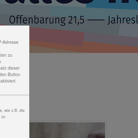
P-Adresse
ten zu
u
satz dieser
den Button
ktiviert.
, wie z.B. die
, zu