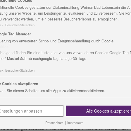
ktionelle Cookies
olstadt verschieben wir den für Mittwoch, den 18.03.202
ktionelle Cookies gestatten der Diakoniestiftung Weimar Bad Lobenstein die An
ozialpolitischen Kongress der Diakoniestiftung Weimar B
zung unserer Website, um Leistungen zu evaluieren und zu verbessern. Sie kö
u verwendet werden, um ein besseres Besuchererlebnis zu ermöglichen.
Vorsitzende der Geschäftsführung der Diakoniestiftung.
ck
:
Besucher-Statistiken
mern über das Thema „Mehrwert für Thüringen: Verantwor
ogle Tag Manager
uerung von erweiterten Script- und Ereignisbehandlung durch Google
ehmen wir Verantwortung wahr für alle Akteure und Gäst
okies
hen Aufgabenfeldern jeweils eine große Aufgabe für die 
hfolgend finden Sie eine Liste aller von uns verwendeten Cookies Google Tag
e / Muster
Läuft ab nach
google-tagmanager
30 Tage
nd der Kontakte während unserer Veranstaltung unter U
ck
:
Besucher-Statistiken
ingehen.
e Cookies akzeptieren
erläuft aktuell in stets rigoroseren Vorgaben, die wir 
zen Sie diesen Schalter um alle Apps zu aktivieren/deaktivieren.
rfügung des Landratsamtes Saalfeld-Rudolstadt finden
ster und als Diakonie in besonderer Weise, Menschen verpf
instellungen anpassen
Alle Cookies akzeptiere
hören.
Datenschutz
|
Impressum
und die angemeldeten Teilnehmenden von uns telefonisch 