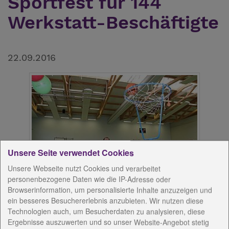
Sportfest für 144
Werkstatt-Beschäftigte
22.09.2016
Unsere Seite verwendet Cookies
Unsere Webseite nutzt Cookies und verarbeitet
personenbezogene Daten wie die IP-Adresse oder
Gymnasiasten helfen beim Sportfest der Werkstätten
Browserinformation, um personalisierte Inhalte anzuzeigen und
Christopherushof - 144 Teilnehmer dabei
ein besseres Besuchererlebnis anzubieten. Wir nutzen diese
Technologien auch, um Besucherdaten zu analysieren, diese
Normalerweise verbringen die Leute ihren Alltag in
Ergebnisse auszuwerten und so unser Website-Angebot stetig
der Töpferei, der Weberei, in der Montage, im Bereich