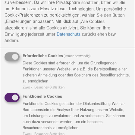
zu verbessern. Da wir Ihre Privatsphäre schätzen, bitten wir Sie
Verpackung, bei Tischler- oder Gartenarbeiten. Am
um Erlaubnis zum Einsatz dieser Technologien. Um persönliche
Mittwoch sind 144 Frauen und Männer der
Cookie-Präferenzen zu berücksichtigen, wählen Sie den Button
Werkstätten für Menschen mit Behinderung in
„Einstellungen anpassen“. Mit Klick auf „Alle Cookies
Turnhose und Hallenschuh geschlüpft, denn das
akzeptieren“ sind alle Cookies aktiviert. Sie können Ihre
Einwilligung jederzeit
unter
Datenschutz
zurückziehen bzw.
jährliche Sportfest hat stattgefunden. „Fast alle
ändern.
Beschäftigten sind mit Begeisterung dabei. Es ist eine
tolle Atmosphäre“, sagt Carmen Schmidt, vom
Erforderliche Cookies
(immer notwendig)
Sozialen Dienst der Werkstätten, die zur
Diese Cookies sind erforderlich, um die Grundlegenden
Diakoniestiftung gehören und ihre Standorte in
Funktionen unserer Website, wie z.B. die Bereitstellung einer
Altengesees und Bad Lobenstein haben.
sicheren Anmeldung oder das Speichern des Bestellfortschritts,
Das Sportfest findet in der Bad Lobensteiner Drei-
zu ermöglichen
Felder-Halle statt und wird vom Gymnasium
Zweck
:
Besucher-Statistiken
unterstützt. In diesem Jahr haben 21 Schüler der
Funktionelle Cookies
Klasse 10a die acht Stationen betreut. Einer von
Funktionelle Cookies gestatten der Diakoniestiftung Weimar
ihnen war Lennart Heinrich aus Oßla. Mit zwei
Bad Lobenstein die Analyse Ihrer Nutzung unserer Website,
Klassenkameraden half er beim Zielwerfen. Näheren
um Leistungen zu evaluieren und zu verbessern. Sie können
Kontakt zu Menschen mit Behinderung hatte bisher
auch dazu verwendet werden, um ein besseres
Besuchererlebnis zu ermöglichen.
keiner der Jugendlichen und deshalb waren alle
Zweck
:
Besucher-Statistiken