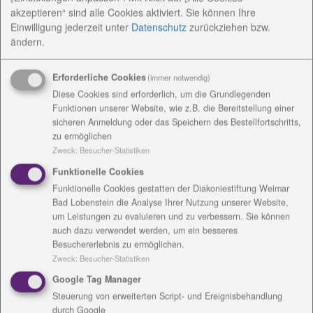
akzeptieren“ sind alle Cookies aktiviert. Sie können Ihre
Einwilligung jederzeit
unter
Datenschutz
zurückziehen bzw.
ändern.
Erforderliche Cookies
(immer notwendig)
Diese Cookies sind erforderlich, um die Grundlegenden
Funktionen unserer Website, wie z.B. die Bereitstellung einer
sicheren Anmeldung oder das Speichern des Bestellfortschritts,
Hospizbegleiter werden heißt, schwer kranken,
zu ermöglichen
sterbenden Menschen beizustehen, sie am Ende
Zweck
:
Besucher-Statistiken
ihres Lebens zu begleiten. Auch jetzt, da nach dem
Funktionelle Cookies
Corona-Stillstand für viele das Leben wieder richtig
Funktionelle Cookies gestatten der Diakoniestiftung Weimar
beginnt, wird gestorben - der Tod gehört dazu und
Bad Lobenstein die Analyse Ihrer Nutzung unserer Website,
deshalb nutzte der ambulante Hospizdienst der
um Leistungen zu evaluieren und zu verbessern. Sie können
Diakoniestiftung Weimar Bad Lobenstein die erste
auch dazu verwendet werden, um ein besseres
Besuchererlebnis zu ermöglichen.
Möglichkeit, neu ausgebildete, ehrenamtliche
Zweck
:
Besucher-Statistiken
Hospizbegleiter für den Dienst segnen zu lassen. Nun
können sie in die Familien gehen und dort
Google Tag Manager
unterstützen.
Steuerung von erweiterten Script- und Ereignisbehandlung
durch Google
Die Segnungsfeier war nicht nur besonders heiß, sie