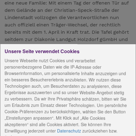
eine neue Familie: Mit einem Tag der offenen Tür auf
dem Gelände an der Christian-Speck-Straße der
Lindenstadt vollzogen die Verantwortlichen nun
auch offiziell einen Träger-Wechsel, der rechtlich
bereits mit dem 1. April in Kraft trat. Die Tafel gehört
seitdem zur Diakonie Landgut Holzdorf gGmbH und
ist damit Teil des Netzwerkes „Sozialkontor
Unsere Seite verwendet Cookies
Johannes Falk“, zu dem auch die Weimarer Tafel
Unsere Webseite nutzt Cookies und verarbeitet
zählt.
personenbezogene Daten wie die IP-Adresse oder
„Für die Kunden der Blankenhainer Tafel wird sich
Browserinformation, um personalisierte Inhalte anzuzeigen und
nichts ändern“, versicherte Landgut-Holzdorf-
ein besseres Besuchererlebnis anzubieten. Wir nutzen diese
Geschäftsführerin Bettina Schmidt auf Nachfrage
Technologien auch, um Besucherdaten zu analysieren, diese
unserer Zeitung. „Es ist unsere Aufgabe, dass alle, die
Ergebnisse auszuwerten und so unser Website-Angebot stetig
darauf angewiesen sind, weiter Hilfe von der Tafel
zu verbessern. Da wir Ihre Privatsphäre schätzen, bitten wir Sie
bekommen.“ Träger der Blankenhainer Tafel war
um Erlaubnis zum Einsatz dieser Technologien. Um persönliche
Cookie-Präferenzen zu berücksichtigen, wählen Sie den Button
bisher der gleichnamige Verein, der zurzeit 78
„Einstellungen anpassen“. Mit Klick auf „Alle Cookies
Mitglieder hat, von denen viele sich handfest
akzeptieren“ sind alle Cookies aktiviert. Sie können Ihre
ehrenamtlich für den Tafel-Betrieb engagieren. Auch
Einwilligung jederzeit
unter
Datenschutz
zurückziehen bzw.
daran soll sich im Prinzip nichts ändern: Der Verein