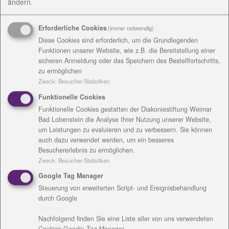
ändern.
fungiert künftig als Förderverein, wirbt für das
Ehrenamt, kümmert sich um die Gewinnung neuer
Erforderliche Cookies
(immer notwendig)
Mitstreiter und die praktische Arbeit in den
Diese Cookies sind erforderlich, um die Grundlegenden
Ausgabestellen, die es auch in Bad Berka,
Funktionen unserer Website, wie z.B. die Bereitstellung einer
Kranichfeld, Teichel sowie mobil in diversen
sicheren Anmeldung oder das Speichern des Bestellfortschritts,
Südkreis-Dörfern gibt.
zu ermöglichen
Zweck
:
Besucher-Statistiken
Vor allem den bürokratischen Teil der Arbeit nimmt
den Aktiven der Lindenstadt um Ingrid Moisa künftig
Funktionelle Cookies
die Diakonie ab. „Das ist für einen Verein allein auch
Funktionelle Cookies gestatten der Diakoniestiftung Weimar
tatsächlich schwer zu leisten“, zollt Bettina Schmidt
Bad Lobenstein die Analyse Ihrer Nutzung unserer Website,
um Leistungen zu evaluieren und zu verbessern. Sie können
den Ehrenamtlern aus dem Südkreis Respekt.
auch dazu verwendet werden, um ein besseres
„Förderanträge, Projekte mit dem Arbeitsamt – darin
Besuchererlebnis zu ermöglichen.
haben wir Erfahrung, das können wir.“ Für
Zweck
:
Besucher-Statistiken
Blankenhain sei bereits ein konkretes Projekt auf
Google Tag Manager
dem Weg, in dem es darum geht, über Tätigkeiten für
Steuerung von erweiterten Script- und Ereignisbehandlung
die Tafel Erwerbslosen den Weg zurück ins
durch Google
Arbeitsleben zu ermöglichen.
Cookies
Blankenhain könne zudem, so Schmidt , von
Nachfolgend finden Sie eine Liste aller von uns verwendeten
Cookies Google Tag Manager