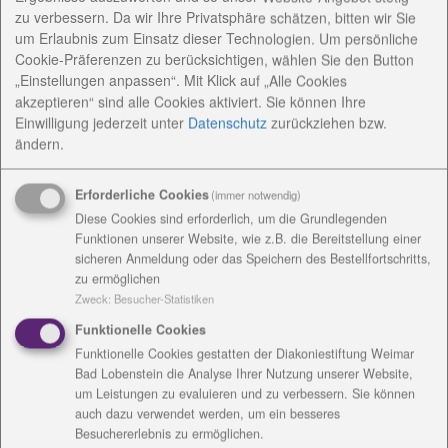
zu verbessern. Da wir Ihre Privatsphäre schätzen, bitten wir Sie
um Erlaubnis zum Einsatz dieser Technologien. Um persönliche
Cookie-Präferenzen zu berücksichtigen, wählen Sie den Button
Diakonie bietet bewegungsfreundliches Konzept –
„Einstellungen anpassen“. Mit Klick auf „Alle Cookies
Infotag am 23. September
akzeptieren“ sind alle Cookies aktiviert. Sie können Ihre
Einwilligung jederzeit
unter
Datenschutz
zurückziehen bzw.
„Nun ist es geschafft, die Sanierung ist
ändern.
abgeschlossen, die Möbel sind aufgestellt, die Räume
wurden freundlich dekoriert. Wir freuen uns auf die
Erforderliche Cookies
(immer notwendig)
ersten Tagesgäste“, sagt Veronika Fleck, Leiterin der
Diese Cookies sind erforderlich, um die Grundlegenden
Diakonie-Tagespflege in Saalfeld. Ab dem heutigen
Funktionen unserer Website, wie z.B. die Bereitstellung einer
Montag hat die Diakonie-Tagespflege Südstadt in der
sicheren Anmeldung oder das Speichern des Bestellfortschritts,
Reinhardtstraße 56 ihre Türen geöffnet. Die
zu ermöglichen
Tagespflege ist ein Angebot für ältere und
Zweck
:
Besucher-Statistiken
hilfebedürftige Menschen, die zu Hause leben. Die
Funktionelle Cookies
Gäste werden an Wochentagen von 8 bis 16 Uhr und
Funktionelle Cookies gestatten der Diakoniestiftung Weimar
nach Vereinbarung professionell betreut. Sie können
Bad Lobenstein die Analyse Ihrer Nutzung unserer Website,
sich einbringen und die Zeit nach ihren Wünschen
um Leistungen zu evaluieren und zu verbessern. Sie können
mitgestalten. Es gibt dort 15 Plätze, einige sind schon
auch dazu verwendet werden, um ein besseres
Besuchererlebnis zu ermöglichen.
belegt. In die Arbeit fließen die Erfahrungen der seit