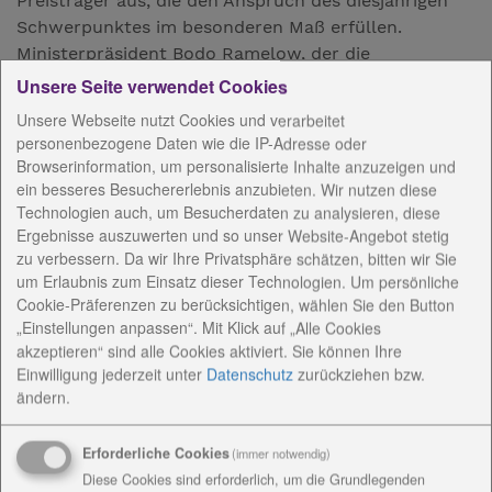
Preisträger aus, die den Anspruch des diesjährigen
Schwerpunktes im besonderen Maß erfüllen.
Ministerpräsident Bodo Ramelow, der die
Schirmherrschaft über den Thüringer Familienpreis
Unsere Seite verwendet Cookies
übernommen hatte und die Festrede hielt, erklärte:
Unsere Webseite nutzt Cookies und verarbeitet
„Die Familie spielt eine zentrale Rolle in unserem
personenbezogene Daten wie die IP-Adresse oder
Leben und in unserem Land. Doch sie ist im Wandel
Browserinformation, um personalisierte Inhalte anzuzeigen und
begriffen. Und das schon seit geraumer Zeit. Vom
ein besseres Besuchererlebnis anzubieten. Wir nutzen diese
nahezu verbindlichen Lebensentwurf ist sie zu einer
Technologien auch, um Besucherdaten zu analysieren, diese
Ergebnisse auszuwerten und so unser Website-Angebot stetig
Lebensform unter anderen geworden, die noch dazu
zu verbessern. Da wir Ihre Privatsphäre schätzen, bitten wir Sie
mit schwierigen Rahmenbedingungen leben muss.
um Erlaubnis zum Einsatz dieser Technologien. Um persönliche
Der Familienpreis ist die passende Gelegenheit,
Cookie-Präferenzen zu berücksichtigen, wählen Sie den Button
dieses Engagement zu würdigen. Und deswegen
„Einstellungen anpassen“. Mit Klick auf „Alle Cookies
habe ich sehr gern die Schirmherrschaft
akzeptieren“ sind alle Cookies aktiviert. Sie können Ihre
übernommen.“
Einwilligung jederzeit
unter
Datenschutz
zurückziehen bzw.
ändern.
Familienministerin Heike Werner ergänzte zum
Themenschwerpunkt des 9. Familienpreises: „Ich
Erforderliche Cookies
(immer notwendig)
freue mich, dass der Thüringer Familienpreis in
Diese Cookies sind erforderlich, um die Grundlegenden
diesem Jahr die Solidarität der Generationen in den