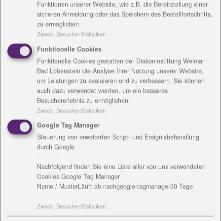
Funktionen unserer Website, wie z.B. die Bereitstellung einer
Blick nimmt. Im Alltag wird dieses Miteinander in
sicheren Anmeldung oder das Speichern des Bestellfortschritts,
erster Linie in den Familien erlebt und gelebt. Dabei
zu ermöglichen
Zweck
:
Besucher-Statistiken
ist das Bild von Familie mittlerweile sehr bunt und
vielfältig. Überall dort, wo Menschen verbindlich und
Funktionelle Cookies
freiwillig Verantwortung füreinander übernehmen,
Funktionelle Cookies gestatten der Diakoniestiftung Weimar
Bad Lobenstein die Analyse Ihrer Nutzung unserer Website,
überall dort ist Familie. Das zeigt sich auch an den
um Leistungen zu evaluieren und zu verbessern. Sie können
diesjährigen Preisträgerinnen und Preisträgern.“
auch dazu verwendet werden, um ein besseres
Besuchererlebnis zu ermöglichen.
Zwei erste Preise mit einem Preisgeld von jeweils
Zweck
:
Besucher-Statistiken
4.000 Euro wurden vergeben an die Erfurterin Carola
Google Tag Manager
Backfisch für ihr Engagement zugunsten
Steuerung von erweiterten Script- und Ereignisbehandlung
wohnungsloser Kinder und ihrer Familien sowie an
durch Google
den Landesverband der Pflege- und Adoptivfamilien
Cookies
Thüringen e.V. für sein Projekt zur Gewinnung,
Nachfolgend finden Sie eine Liste aller von uns verwendeten
Schulung und Begleitung von Einzelvormündern für
Cookies Google Tag Manager
Pflegekinder in Thüringen.
Name / Muster
Läuft ab nach
google-tagmanager
30 Tage
Die geschäftsführende Kuratorin der Stiftung
Zweck
:
Besucher-Statistiken
FamilienSinn, Ines Wesselow-Benkert, ehrte die