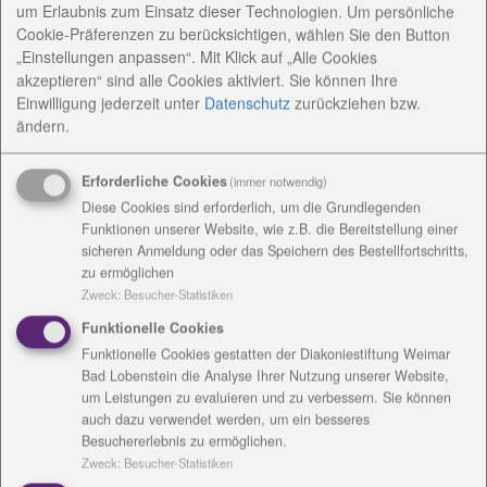
um Erlaubnis zum Einsatz dieser Technologien. Um persönliche
Männerballetts und aktives Gründungsmitglied der
Cookie-Präferenzen zu berücksichtigen, wählen Sie den Button
Gesangsformation "Die verflixten 4", welche er jetzt
„Einstellungen anpassen“. Mit Klick auf „Alle Cookies
musikalisch leitet. Er gestaltet Galaabende und
akzeptieren“ sind alle Cookies aktiviert. Sie können Ihre
Gastauftritte. Reinhardt Meißgeier ist Mitbegründer
Einwilligung jederzeit
unter
Datenschutz
zurückziehen bzw.
des Männerballetts, engagiert sich stark in der
ändern.
Belebung der Sangesdarbietungen der "verflixten 4",
schreibt zudem Texte, ist u.a als Schriftführer tätig
Erforderliche Cookies
(immer notwendig)
und macht Werbung für den Remptendorfer
Diese Cookies sind erforderlich, um die Grundlegenden
Faschingsclub.
Funktionen unserer Website, wie z.B. die Bereitstellung einer
sicheren Anmeldung oder das Speichern des Bestellfortschritts,
Thea Babendererde, vorgeschlagen von der
zu ermöglichen
Zweck
:
Besucher-Statistiken
Diakoniestiftung Weimar Bad Lobenstein gGmbH,
zeichnet sich durch ihre Hilfsbereitschaft und ihr
Funktionelle Cookies
Engagement im musischen Bereich aus: Sie
Funktionelle Cookies gestatten der Diakoniestiftung Weimar
übernimmt häufig die Chor- und Klavierbegleitung,
Bad Lobenstein die Analyse Ihrer Nutzung unserer Website,
um Leistungen zu evaluieren und zu verbessern. Sie können
hilft bei Gartenarbeiten und unterstützt die
auch dazu verwendet werden, um ein besseres
Vorbereitung von Festen sowie kirchlichen
Besuchererlebnis zu ermöglichen.
Feiertagen. Ihr Mann Hartmut Babendererde zeigt
Zweck
:
Besucher-Statistiken
viel Hilfsbereitschaft und Engagement in vielen