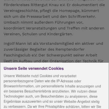
Förderkreises Rittergut Knau e.V. Er dokumentiert die
Vereinsgeschichte, pflegt die Homepage, kümmert
sich um die Pressearbeit und den Schriftverkehr.
Umbach nimmt außerdem Führungen vor,
koordiniert Veranstaltungen und Treffen mit anderen
Vereinen, Schulen und Kindergärten.
Ingolf Mann ist als Vorstandsmitglied ein aktiver und
zuverlässiger Begleiter des Remptendorfer
Faschingsclub e.V. Der Schwerpunkt seiner Arbeit
liegt im Aufbau und der Organisation der Technik für
alle Veranstaltungen. Elke Kuhnla engagiert sich als
Unsere Seite verwendet Cookies
Vorstandsmitglied des Remptendorfer Faschingsclub
Unsere Webseite nutzt Cookies und verarbeitet
e.V. sehr bei den Tanzgruppen, war 15 Jahre für die
personenbezogene Daten wie die IP-Adresse oder
Vereinskasse verantwortlich. Ihr Mann Manfred
Browserinformation, um personalisierte Inhalte anzuzeigen und
Kuhnla ist beim selben Verein Gründungsmitglied der
ein besseres Besuchererlebnis anzubieten. Wir nutzen diese
Gesangsformation "Die verflixten 4", Mitbegründer
Technologien auch, um Besucherdaten zu analysieren, diese
Ergebnisse auszuwerten und so unser Website-Angebot stetig
des Männerballetts und sitzt seit 25 Jahren im
zu verbessern. Da wir Ihre Privatsphäre schätzen, bitten wir Sie
Elferrat. Thomas Pasold ist Mitbegründer des