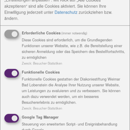
Lang. Der Handwerksbetrieb fertigt
akzeptieren“ sind alle Cookies aktiviert. Sie können Ihre
Gebrauchsgeschirr, Schmuckgegenstände,
Einwilligung jederzeit
unter
Datenschutz
zurückziehen bzw.
Pflanzgefäße verschiedenster Art und Größe,
ändern.
Tierfiguren, wie Frösche und Vögel, aber auch
Fantasiegebilde. Zu den beliebtesten Produkten zählt
Erforderliche Cookies
(immer notwendig)
das Kindergeschirr mit handgemalten Figuren.
Diese Cookies sind erforderlich, um die Grundlegenden
Funktionen unserer Website, wie z.B. die Bereitstellung einer
Die Gäste kamen aus Nachbarorten, wie
sicheren Anmeldung oder das Speichern des Bestellfortschritts,
beispielsweise Ina Franke aus Rauschengesees. Sie
zu ermöglichen
kennt die Waren, war aber noch nie in der Töpferei.
Zweck
:
Besucher-Statistiken
Ute und Hans-Jörg Fidyka aus Blankenberg nutzen
Funktionelle Cookies
den Tag der offenen Töpferei gern, um in den einen
Funktionelle Cookies gestatten der Diakoniestiftung Weimar
oder anderen Handwerkbetrieb zu schauen. In
Bad Lobenstein die Analyse Ihrer Nutzung unserer Website,
Altengesees waren Sie zum ersten Mal und waren
um Leistungen zu evaluieren und zu verbessern. Sie können
begeistert vom großen Angebot. Gleich mehrere
auch dazu verwendet werden, um ein besseres
Besuchererlebnis zu ermöglichen.
Interessierte aus Kaulsdorf, Bad Lobenstein, Pößneck
Zweck
:
Besucher-Statistiken
und Saalfeld waren da. Die meisten erzählten, dass
Google Tag Manager
sie die Waren vom Christopherushof kennen, auf
Steuerung von erweiterten Script- und Ereignisbehandlung
Märkten gern kaufen und nun schauen wollten, wo
durch Google