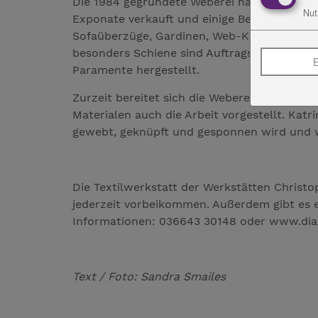
Die 1984 gegründete Weberei hat derzeit viel
Nut
Exponate verkauft und einige Bestellungen
Sofaüberzüge, Gardinen, Web-Knüpfbilder, Te
besonders Schiene sind Auftragsarbeiten fü
E
Paramente hergestellt.
Zurzeit bereitet sich die Weberei auf den 
Materialen auch die Arbeit vorgestellt. Kat
gewebt, geknüpft und gesponnen wird und wi
Die Textilwerkstatt der Werkstätten Christop
jederzeit vorbeikommen. Außerdem gibt es 
Informationen: 036643 30148 oder www.dia
Text / Foto: Sandra Smailes