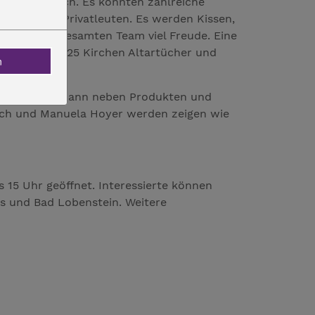
ief erfolgreich. Es konnten zahlreiche
träge von Privatleuten. Es werden Kissen,
ereitet dem gesamten Team viel Freude. Eine
ür mehr als 25 Kirchen Altartücher und
n
lmuseum wird dann neben Produkten und
anich und Manuela Hoyer werden zeigen wie
s 15 Uhr geöffnet. Interessierte können
s und Bad Lobenstein. Weitere