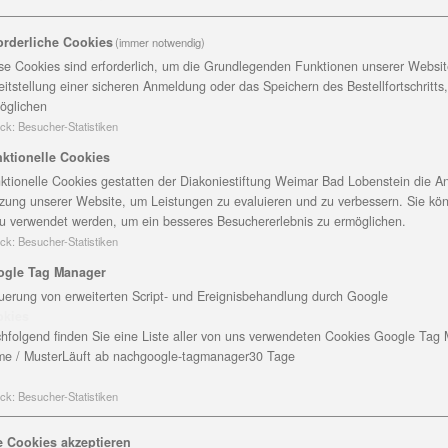
ktion zum Wollmarkt am 15. Mai in Bad Lobenstein
orderliche Cookies
(immer notwendig)
se Cookies sind erforderlich, um die Grundlegenden Funktionen unserer Website
eitstellung einer sicheren Anmeldung oder das Speichern des Bestellfortschritts
öglichen
ck
:
Besucher-Statistiken
 seit wenigen Tagen das Wartezimmer der Tierarztpraxis i
ktionelle Cookies
tätten Christopherushof in Altengesees angefertigt.
ktionelle Cookies gestatten der Diakoniestiftung Weimar Bad Lobenstein die An
zung unserer Website, um Leistungen zu evaluieren und zu verbessern. Sie kö
. Der Wandschmuck sollte Ruhe ausstrahlen. Also haben
u verwendet werden, um ein besseres Besuchererlebnis zu ermöglichen.
eselementen aus Filz und anderen Materialen bestückt“, e
ck
:
Besucher-Statistiken
ogle Tag Manager
uerung von erweiterten Script- und Ereignisbehandlung durch Google
tigte der Werkstatt für Menschen mit Behinderung aus B
okies
er Auftrag war für uns etwas besonders. Es existierte ei
hfolgend finden Sie eine Liste aller von uns verwendeten Cookies Google Tag
r den Teppich gestalten“, sagt die Leiterin. Das Ergebnis 
e / Muster
Läuft ab nach
google-tagmanager
30 Tage
ck
:
Besucher-Statistiken
e Cookies akzeptieren