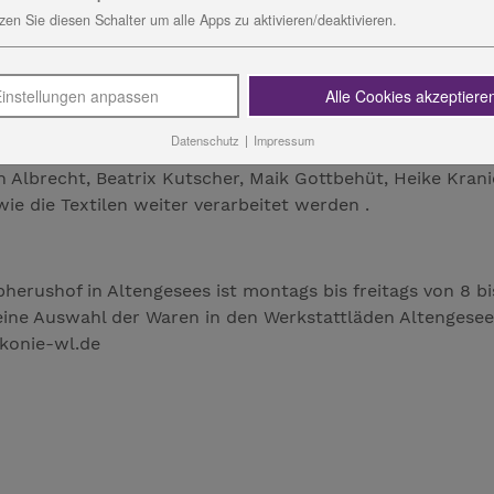
 zu tun. Eine Ausstellung in der Fachklinik Stadtroda verl
zen Sie diesen Schalter um alle Apps zu aktivieren/deaktivieren.
 entgegengenommen werden. Außerdem haben wir viele Auf
ppiche und vieles mehr bestellt. Die vielfältige Arbeit b
r Kirchengemeinden. In den vergangenen Jahren wurden f
instellungen anpassen
Alle Cookies akzeptiere
Datenschutz
|
Impressum
Wollmarkt am 15. Mai in Bad Lobenstein vor. Am Regiona
rin Albrecht, Beatrix Kutscher, Maik Gottbehüt, Heike Kr
e die Textilen weiter verarbeitet werden .
herushof in Altengesees ist montags bis freitags von 8 bi
eine Auswahl der Waren in den Werkstattläden Altengesee
konie-wl.de