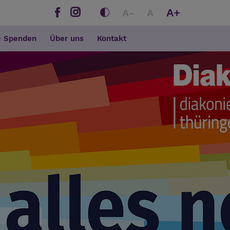
A+
A-
A
+ Spenden
Über uns
Kontakt