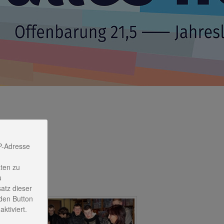
P-Adresse
ten zu
u
satz dieser
den Button
ktiviert.