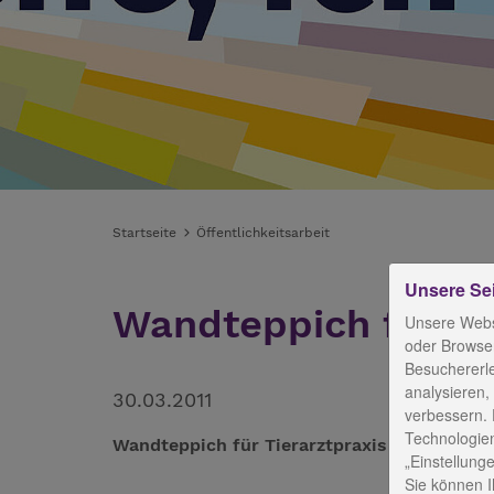
Startseite
Öffentlichkeitsarbeit
Unsere Se
Wandteppich für Ti
Unsere Webs
oder Browser
Besuchererl
analysieren,
30.03.2011
verbessern. 
Technologien
Wandteppich für Tierarztpraxis – Parament
„Einstellunge
Sie können Ih