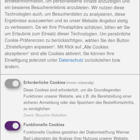
Browserinformation, um personalisierte Inhalte anzuzeigen und
Weidenfrau Linda im Sinnesgarten
ein besseres Besuchererlebnis anzubieten. Wir nutzen diese
Technologien auch, um Besucherdaten zu analysieren, diese
Ergebnisse auszuwerten und so unser Website-Angebot stetig
zu verbessern. Da wir Ihre Privatsphäre schätzen, bitten wir Sie
Weidenfrau Linda wird noch lange an das Jahresfest
um Erlaubnis zum Einsatz dieser Technologien. Um persönliche
2012 der Evang. Stiftung Christopherushof in
Cookie-Präferenzen zu berücksichtigen, wählen Sie den Button
Altengesees erinnern. Denn sie ist als
„Einstellungen anpassen“. Mit Klick auf „Alle Cookies
Gemeinschaftsprojekt von Beschäftigten,
akzeptieren“ sind alle Cookies aktiviert. Sie können Ihre
Einwilligung jederzeit
unter
Datenschutz
zurückziehen bzw.
Angehörigen, Mitarbeitenden und Gästen der Wohn-
ändern.
und Werkstätten in Altengesees im Sinnesgarten
entstanden.
Erforderliche Cookies
(immer notwendig)
Diese Cookies sind erforderlich, um die Grundlegenden
Funktionen unserer Website, wie z.B. die Bereitstellung einer
Katharina Relius vom Förderbereich und Kerstin
sicheren Anmeldung oder das Speichern des Bestellfortschritts,
Kluge vom Berufsbildungsbereich der Werkstätten
zu ermöglichen
Christopherushof waren auf der Suche nach einem
Zweck
:
Besucher-Statistiken
Windschutz für die Feuerstelle im Sinnesgarten.
Funktionelle Cookies
Durch Kontakt zu der Wurzbacher Holzbildhauerin
Funktionelle Cookies gestatten der Diakoniestiftung Weimar
Judith Franke kam die Idee zu einem Weidengeflecht.
Bad Lobenstein die Analyse Ihrer Nutzung unserer Website,