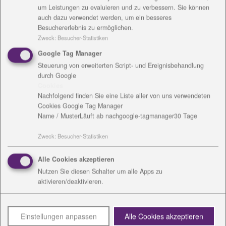
um Leistungen zu evaluieren und zu verbessern. Sie können
Das Geflecht hat einen Kopf aus Lindenholz
auch dazu verwendet werden, um ein besseres
bekommen. Schon vor dem Jahresfest wurde das
Besuchererlebnis zu ermöglichen.
Zweck
:
Besucher-Statistiken
Gestell mit starken Stöcken vorbereitet. Der schön
gestaltete Kopf wurde aufgesetzt und dann konnten
Google Tag Manager
sich Gäste des Jahresfestes am Flechten probieren.
Steuerung von erweiterten Script- und Ereignisbehandlung
„Ich bin sehr froh, dass so viele Leute mitgeflochten
durch Google
Cookies
haben und dadurch den Sinnesgarten bereichert
Nachfolgend finden Sie eine Liste aller von uns verwendeten
haben. So ist etwas in wahrer Gemeinschaftsarbeit
Cookies Google Tag Manager
entstanden“, sagt Katharina Relius.
Name / Muster
Läuft ab nach
google-tagmanager
30 Tage
Zweck
:
Besucher-Statistiken
Der Sinnesgarten ist mit vielen Elementen gestaltet.
Alle Cookies akzeptieren
Er liegt auf dem Gelände der Wohn- und Werkstätten
Nutzen Sie diesen Schalter um alle Apps zu
für Menschen mit Behinderung und ist für jeden
aktivieren/deaktivieren.
zugänglich. Ein Besuch in Altengesees lohnt sich
schon deshalb, aber auch Hofladen, Werkstattladen,
Töpferei, Weberei, Riesenschaukel und mehr gibt es
Einstellungen anpassen
Alle Cookies akzeptieren
dort zu entdecken.