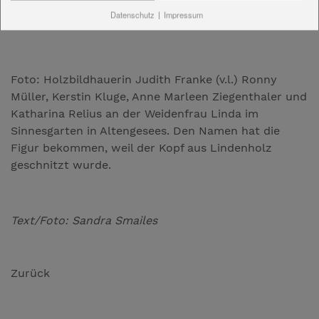
Datenschutz
|
Impressum
Foto: Holzbildhauerin Judith Franke (v.l.) Ronny
Müller, Kerstin Kluge, Anne Marleen Ziegenthaler und
Katharina Relius an der Weidenfrau Linda im
Sinnesgarten in Altengesees. Den Namen hat die
Figur bekommen, weil der Kopf aus Lindenholz
geschnitzt wurde.
Text/Foto: Sandra Smailes
Zurück