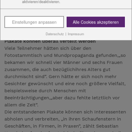
immer hingekriegt“. Dafür brauche es auch
aktivieren/deaktivieren.
konstruktives Streiten, „wir müssen uns sogar
konstruktiv streiten“, sagt Sebastian Heuchel. Eine
Einstellungen anpassen
Alle Cookies akzeptieren
Welt, in der alle die selbe Meinung haben, stelle er
sich schrecklich vor.
Datenschutz
|
Impressum
Plakate können überall verteilt werden
Viele Teilnehmer hätten sich über den
Fotostammtisch und Mundpropaganda gefunden,„so
bekamen wir schnell vier Männer und sechs Frauen
zusammen, die auch bezüglichihres Alters gut
durchmischt sind“. Gern hätte er sich noch mehr
Gesichter gewünscht und eine noch größere Vielfalt,
beispielsweise durch Menschen mit
Beeinträchtigungen,„aber dazu fehlte letztlich vor
allem die Zeit“.
Die entstandenen Plakate können sich Interessenten
abholen und verbreiten, „in ihren Schaufenstern in
Geschäften, in Firmen, in Praxen“, zählt Sebastian