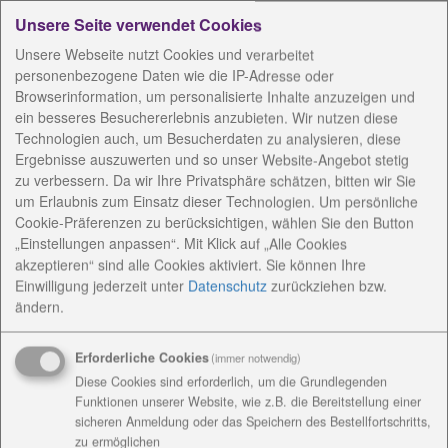
die Umsetzung.
Unsere Seite verwendet Cookies
Im Rahmen der Kampagne werden zehn
Unsere Webseite nutzt Cookies und verarbeitet
zivilgesellschaftlich und ehrenamtlich engagierte
personenbezogene Daten wie die IP-Adresse oder
Menschen aus der Region auf Plakaten porträtiert
Browserinformation, um personalisierte Inhalte anzuzeigen und
ein besseres Besuchererlebnis anzubieten. Wir nutzen diese
und mit einem persönlichen Statement dargestellt.
Technologien auch, um Besucherdaten zu analysieren, diese
„Ziel der Aktion ist es, Menschen, die sich für die
Ergebnisse auszuwerten und so unser Website-Angebot stetig
Demokratie einsetzen, ein Gesicht zu geben,
zu verbessern. Da wir Ihre Privatsphäre schätzen, bitten wir Sie
gesellschaftliches Engagement zu fördern und sich
um Erlaubnis zum Einsatz dieser Technologien. Um persönliche
gleichzeitig für eine solidarische Gemeinschaft und
Cookie-Präferenzen zu berücksichtigen, wählen Sie den Button
ein intaktes Miteinander einzusetzen“, so Heuchel.
„Einstellungen anpassen“. Mit Klick auf „Alle Cookies
„Es soll ein positives Signal sein.“
akzeptieren“ sind alle Cookies aktiviert. Sie können Ihre
Einwilligung jederzeit
unter
Datenschutz
zurückziehen bzw.
Menschen aus dem Ehrenamt im Fokus
ändern.
Immer werde aus seiner Sicht nur genörgelt an
Stellen, an denen etwas schief läuft oder eben nicht
Erforderliche Cookies
(immer notwendig)
ganz perfekt ist. „Wir haben aber auch viele Bereiche,
Diese Cookies sind erforderlich, um die Grundlegenden
in denen alles sehr gut läuft“, und darauf wolle man
Funktionen unserer Website, wie z.B. die Bereitstellung einer
mit der Kampagne den Fokus richten. Damit soll
sicheren Anmeldung oder das Speichern des Bestellfortschritts,
zu ermöglichen
auch der Sinn für den Zusammenhalt wieder