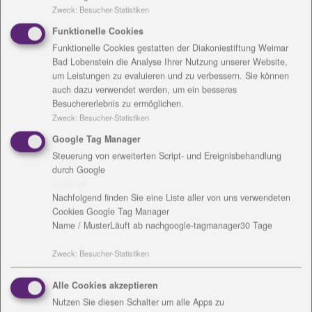
Zweck
:
Besucher-Statistiken
geweckt und geschärft werden. „Es gibt so viele
Menschen, gerade auch im Ehrenamt, die für andere
Funktionelle Cookies
da sind“, verdeutlicht er.
Funktionelle Cookies gestatten der Diakoniestiftung Weimar
Bad Lobenstein die Analyse Ihrer Nutzung unserer Website,
In dieser Zeit voller Krisen sollen positive Gedanken
um Leistungen zu evaluieren und zu verbessern. Sie können
an die Menschen gelangen. „,Weil wir uns brauchen!’
auch dazu verwendet werden, um ein besseres
soll aufrütteln, irritieren, provozieren und zum
Besuchererlebnis zu ermöglichen.
Nachdenken anregen. Es gibt viele Menschen, die
Zweck
:
Besucher-Statistiken
sich wieder ein stärkeres Miteinander in unserer
Google Tag Manager
Gesellschaft wünschen. Daher finde ich es großartig,
Steuerung von erweiterten Script- und Ereignisbehandlung
dass es uns gelungen ist, so viele Akteure an der
durch Google
Projektumsetzung zu beteiligen. Die Kampagne hält
Cookies
Nachfolgend finden Sie eine Liste aller von uns verwendeten
aktuellen gesellschaftlichen Entwicklungen den
Cookies Google Tag Manager
Spiegel vor und soll Beitrag zu einem Diskurs sein,
Name / Muster
Läuft ab nach
google-tagmanager
30 Tage
über die Frage, inwas für einer Gesellschaft wir leben
wollen.“
Zweck
:
Besucher-Statistiken
Die Menschheit habe immer schon vor Krisen und
großen Herausforderungengestanden, „und wir
Alle Cookies akzeptieren
haben es immer wieder geschafft, wir haben es
Nutzen Sie diesen Schalter um alle Apps zu