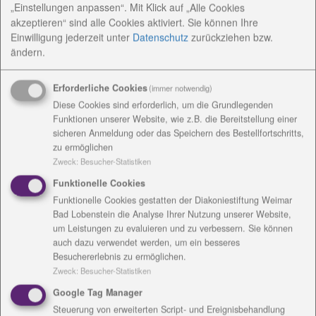
willkommen.
„Einstellungen anpassen“. Mit Klick auf „Alle Cookies
akzeptieren“ sind alle Cookies aktiviert. Sie können Ihre
Einwilligung jederzeit
unter
Datenschutz
zurückziehen bzw.
ändern.
Seit 20 Jahren sind die Schwestern und
Mitarbeitenden der Diakonie-Sozialstation Bad
Erforderliche Cookies
(immer notwendig)
Lobenstein für hilfebedürftige Menschen da. Das sind
Diese Cookies sind erforderlich, um die Grundlegenden
vor allem alt gewordene Frauen und Männer, aber
Funktionen unserer Website, wie z.B. die Bereitstellung einer
auch junge, kranke oder behinderte Menschen. Die
sicheren Anmeldung oder das Speichern des Bestellfortschritts,
Pflegefachkräfte und Pflegehelfer fahren zu den
zu ermöglichen
Menschen nach Hause, helfen bei Bedarf rund um die
Zweck
:
Besucher-Statistiken
Uhr und sind immer in Rufbereitschaft. „Mit unseren
Funktionelle Cookies
Angeboten sorgen wir dafür, dass die Menschen auch
Funktionelle Cookies gestatten der Diakoniestiftung Weimar
im hohen Alter oder bei Krankheit weiterhin ein
Bad Lobenstein die Analyse Ihrer Nutzung unserer Website,
um Leistungen zu evaluieren und zu verbessern. Sie können
selbständiges Leben führen können, auch wenn sie
auch dazu verwendet werden, um ein besseres
auf medizinische, pflegerische oder
Besuchererlebnis zu ermöglichen.
sozialbetreuerische Hilfe angewiesen sind“, sagt
Zweck
:
Besucher-Statistiken
Tamara Weinreich. Seit Mitte 2010 leitet sie die
Google Tag Manager
Sozialstation und ist damit Chefin von 45
Steuerung von erweiterten Script- und Ereignisbehandlung
Mitarbeitenden. Sie sind in regionale Teams