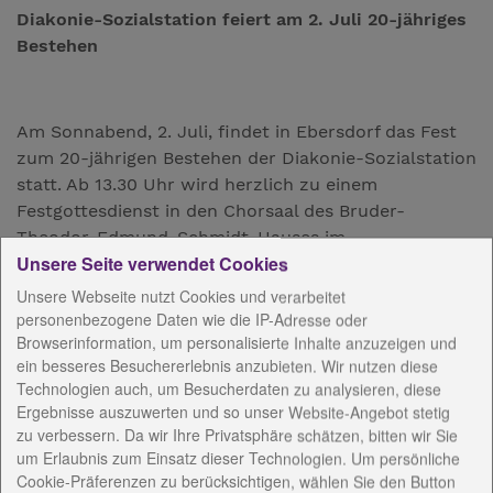
Diakonie-Sozialstation feiert am 2. Juli 20-jähriges
Bestehen
Am Sonnabend, 2. Juli, findet in Ebersdorf das Fest
zum 20-jährigen Bestehen der Diakonie-Sozialstation
statt. Ab 13.30 Uhr wird herzlich zu einem
Festgottesdienst in den Chorsaal des Bruder-
Theodor-Edmund-Schmidt-Hauses im
Unsere Seite verwendet Cookies
Seniorenzentrum Emmaus eingeladen. Dort wird auf
20 Jahre Sozialstation zurück geblickt und gedankt.
Unsere Webseite nutzt Cookies und verarbeitet
Anschließend erwarten die Gäste Kaffee und Kuchen,
personenbezogene Daten wie die IP-Adresse oder
Browserinformation, um personalisierte Inhalte anzuzeigen und
Unterhaltung durch die Remptendorfer
ein besseres Besuchererlebnis anzubieten. Wir nutzen diese
Blasmusikanten, Besichtigung der Räume der
Technologien auch, um Besucherdaten zu analysieren, diese
Sozialstation und des Seniorenzentrums, ein Stand
Ergebnisse auszuwerten und so unser Website-Angebot stetig
der Werkstätten Altengesees, eine Tombola und
zu verbessern. Da wir Ihre Privatsphäre schätzen, bitten wir Sie
mehr. Bei schönem Wetter findet das Fest im Garten
um Erlaubnis zum Einsatz dieser Technologien. Um persönliche
des Seniorenzentrums statt. Jeder ist herzlich
Cookie-Präferenzen zu berücksichtigen, wählen Sie den Button