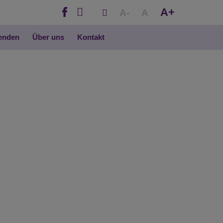
A+
A-
A
penden
Über uns
Kontakt