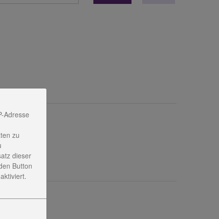
P-Adresse
ten zu
u
satz dieser
den Button
ktiviert.