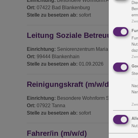
Einrichtung:
Besondere Wohnform Am Anger Bad
Die
Ort:
07422 Bad Blankenburg
Ber
erm
Stelle zu besetzen ab:
sofort
Zwe
Fun
Leitung Soziale Betreuung (m/w
Fun
Nut
Einrichtung:
Seniorenzentrum Maria Martha
daz
Ort:
99444 Blankenhain
Zwe
Stelle zu besetzen ab:
01.09.2026
Go
Ste
Co
Reinigungskraft (m/w/d)
Nac
Nam
Einrichtung:
Besondere Wohnform Stelzen
Zwe
Ort:
07922 Tanna
Stelle zu besetzen ab:
sofort
All
Nut
Fahrer/in (m/w/d)