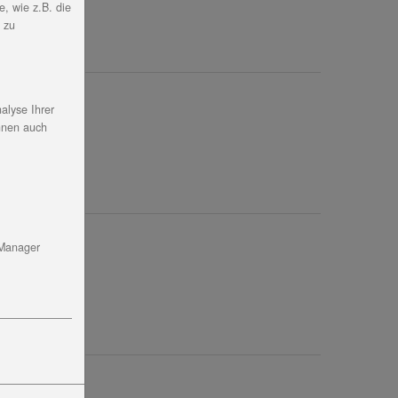
, wie z.B. die
, zu
alyse Ihrer
nnen auch
 Manager