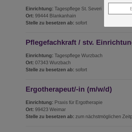
E
Einrichtung:
Tagespflege St. Severi
Ort:
99444 Blankanhain
Stelle zu besetzen ab:
sofort
Pflegefachkraft / stv. Einrichtu
Einrichtung:
Tagespflege Wurzbach
Ort:
07343 Wurzbach
Stelle zu besetzen ab:
sofort
Ergotherapeut/-in (m/w/d)
Einrichtung:
Praxis für Ergotherapie
Ort:
99423 Weimar
Stelle zu besetzen ab:
zum nächstmöglichen Zeit