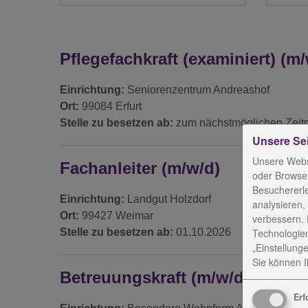
Pflegefachkraft (examiniert) (m/
Einrichtung:
Seniorenzentrum Andreashof
Ort:
99084 Erfurt
Stelle zu besetzen ab:
zum nächstmöglichen Zeit
Unsere Se
Unsere Webs
Fachanleiter (m/w/d)
oder Browser
Besuchererl
Einrichtung:
Landgut Holzdorf
analysieren,
Ort:
99427 Weimar
verbessern. 
Stelle zu besetzen ab:
01.10.2026
Technologien
„Einstellunge
Sie können Ih
Betreuungskraft (m/w/d)
Erf