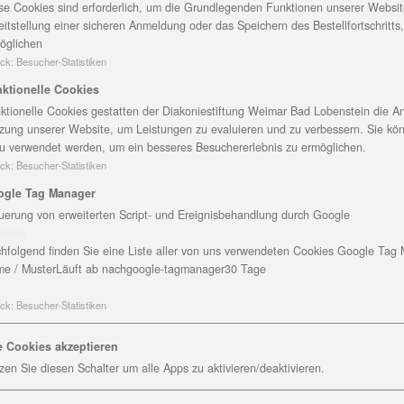
 Blankenburg
se Cookies sind erforderlich, um die Grundlegenden Funktionen unserer Website
eitstellung einer sicheren Anmeldung oder das Speichern des Bestellfortschritts
öglichen
ck
:
Besucher-Statistiken
ktionelle Cookies
/d)
ktionelle Cookies gestatten der Diakoniestiftung Weimar Bad Lobenstein die An
zung unserer Website, um Leistungen zu evaluieren und zu verbessern. Sie kö
u verwendet werden, um ein besseres Besuchererlebnis zu ermöglichen.
ck
:
Besucher-Statistiken
ogle Tag Manager
uerung von erweiterten Script- und Ereignisbehandlung durch Google
okies
hfolgend finden Sie eine Liste aller von uns verwendeten Cookies Google Tag
e / Muster
Läuft ab nach
google-tagmanager
30 Tage
ck
:
Besucher-Statistiken
e Cookies akzeptieren
zen Sie diesen Schalter um alle Apps zu aktivieren/deaktivieren.