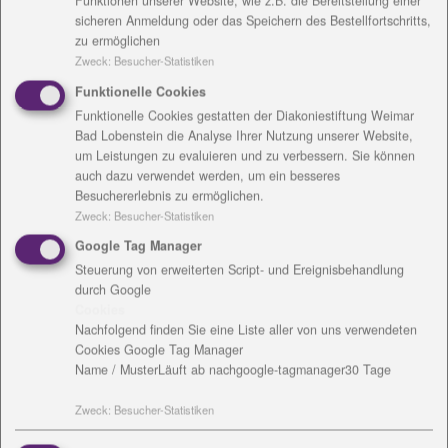
Funktionen unserer Website, wie z.B. die Bereitstellung einer
gemeinsamen Frühstück, wurde gepackt und mit
sicheren Anmeldung oder das Speichern des Bestellfortschritts,
dem hauseigenen Bus ging es zum EGA- Park in
zu ermöglichen
Erfurt, zur jährlichen Kürbisausstellung. Mehr als
Zweck
:
Besucher-Statistiken
20.000 Kürbisse wurden in wunderschön verzierten
Funktionelle Cookies
Figuren unter dem diesjährigen Motto: „ Fliegen“
Funktionelle Cookies gestatten der Diakoniestiftung Weimar
präsentiert und boten Anlass zur gemeinsamen
Bad Lobenstein die Analyse Ihrer Nutzung unserer Website,
Freude und Gesprächen aber auch zum Träumen.
um Leistungen zu evaluieren und zu verbessern. Sie können
auch dazu verwendet werden, um ein besseres
„Das Wetter hielt zum Glück und alle unsere Gäste
Besuchererlebnis zu ermöglichen.
bestaunten die ausgestellten Werke“, berichtete
Zweck
:
Besucher-Statistiken
Andrea Stemmer, Leiterin der Tagespflege Bethanien.
Google Tag Manager
Sie ist froh, dass der erste Ausflug gut gelaufen ist
Steuerung von erweiterten Script- und Ereignisbehandlung
und große Freude bereitet hat. Für das leibliche Wohl
durch Google
war dank Flammkuchen beim ansässigen Bäcker
Cookies
Nachfolgend finden Sie eine Liste aller von uns verwendeten
gesorgt. Ein Gast der Tagespflege war besonders
Cookies Google Tag Manager
froh, an diesem Ausflug teilgenommen zu haben und
Name / Muster
Läuft ab nach
google-tagmanager
30 Tage
sagte: „Die EGA ist immer wieder einen Ausflug wert.
Danke, dass ich diesen tollen Tag mit Euch erleben
Zweck
:
Besucher-Statistiken
konnte, denn allein kann ich da nicht mehr hin.“