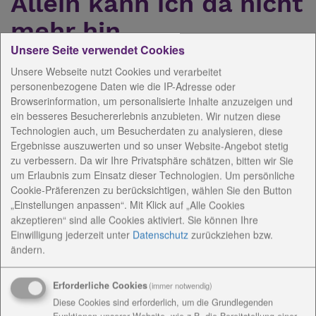
Allein kann ich da nicht
mehr hin
Unsere Seite verwendet Cookies
Unsere Webseite nutzt Cookies und verarbeitet
07.11.2018
personenbezogene Daten wie die IP-Adresse oder
Browserinformation, um personalisierte Inhalte anzuzeigen und
ein besseres Besuchererlebnis anzubieten. Wir nutzen diese
Technologien auch, um Besucherdaten zu analysieren, diese
Ergebnisse auszuwerten und so unser Website-Angebot stetig
zu verbessern. Da wir Ihre Privatsphäre schätzen, bitten wir Sie
um Erlaubnis zum Einsatz dieser Technologien. Um persönliche
Cookie-Präferenzen zu berücksichtigen, wählen Sie den Button
„Einstellungen anpassen“. Mit Klick auf „Alle Cookies
akzeptieren“ sind alle Cookies aktiviert. Sie können Ihre
Einwilligung jederzeit
unter
Datenschutz
zurückziehen bzw.
ändern.
Neun Gäste und die Mitarbeitenden der Tagespflege
Bethanien im Rieth in Erfurt erlebten gerade einen
besonderen Tag, die erste Ausfahrt, der im
Erforderliche Cookies
(immer notwendig)
September eingeweihten Tagespflege. Nach dem
Diese Cookies sind erforderlich, um die Grundlegenden