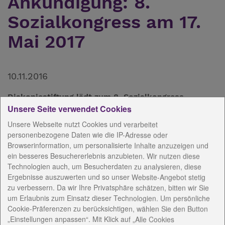
Ankündigung: 8.
Sozialkongress am 17.
Mai 2017
10.11.2016
Diakoniestiftung lädt zum 8. Sozialkongress,
Unsere Seite verwendet Cookies
Mehrwert für Thüringen: Fachkräfte finden und
binden!
Unsere Webseite nutzt Cookies und verarbeitet
personenbezogene Daten wie die IP-Adresse oder
Der Fachkräftebedarf steigt, doch die Zahl der
Browserinformation, um personalisierte Inhalte anzuzeigen und
qualifizierten Nachwuchskräfte wächst nicht mit, im
ein besseres Besuchererlebnis anzubieten. Wir nutzen diese
Gegenteil: sie wird kleiner. Das ist in der
Technologien auch, um Besucherdaten zu analysieren, diese
Sozialwirtschaft wie in anderen Bereichen der
Ergebnisse auszuwerten und so unser Website-Angebot stetig
zu verbessern. Da wir Ihre Privatsphäre schätzen, bitten wir Sie
Wirtschaft eine große Herausforderung. Wir wollen
um Erlaubnis zum Einsatz dieser Technologien. Um persönliche
und können dieser Entwicklung nicht tatenlos
Cookie-Präferenzen zu berücksichtigen, wählen Sie den Button
zusehen. Denn gerade da, wo Menschen helfende
„Einstellungen anpassen“. Mit Klick auf „Alle Cookies
Hände brauchen, sind menschlich und fachlich