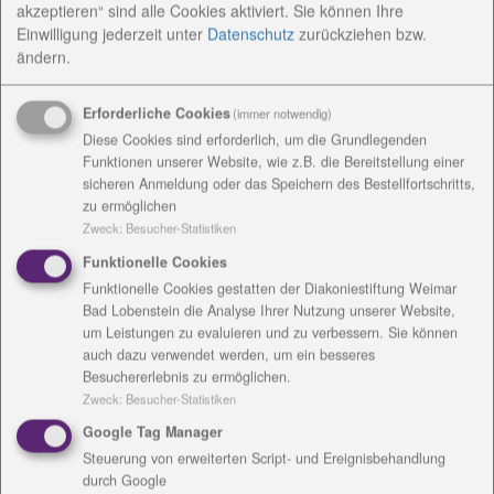
akzeptieren“ sind alle Cookies aktiviert. Sie können Ihre
geeignete Mitarbeitende gefragt.
Einwilligung jederzeit
unter
Datenschutz
zurückziehen bzw.
ändern.
Der achte Sozialkongress der Diakoniestiftung findet
am Mittwoch, 17. Mai, in der Stadthalle Bad
Erforderliche Cookies
(immer notwendig)
Blankenburg statt und widmet sich diesem Thema.
Diese Cookies sind erforderlich, um die Grundlegenden
Titel ist: Mehrwert für Thüringen: Fachkräfte finden
Funktionen unserer Website, wie z.B. die Bereitstellung einer
und binden!
sicheren Anmeldung oder das Speichern des Bestellfortschritts,
zu ermöglichen
Der Kongress wird von namhaften Verantwortlichen
Zweck
:
Besucher-Statistiken
aus Politik und Wirtschaft, der Verwaltung und den
Funktionelle Cookies
freien Trägern gestaltet. Viele Menschen, die
Funktionelle Cookies gestatten der Diakoniestiftung Weimar
Einrichtungen leiten und in der Sozialwirtschaft
Bad Lobenstein die Analyse Ihrer Nutzung unserer Website,
Verantwortung tragen, sind dabei, wenn es darum
um Leistungen zu evaluieren und zu verbessern. Sie können
geht, Erfahrungen auszutauschen und neue Wege zu
auch dazu verwendet werden, um ein besseres
finden, um heute und in Zukunft ausreichend
Besuchererlebnis zu ermöglichen.
Zweck
:
Besucher-Statistiken
Personal zu gewinnen.
Google Tag Manager
Das Hauptreferat „Tendenzen am Arbeitsmarkt - Der
Steuerung von erweiterten Script- und Ereignisbehandlung
Blick eines Externen“ hält Joachim Schledt,
durch Google