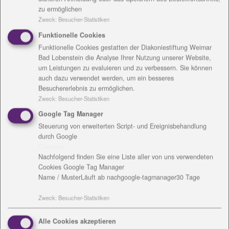
organisierte sie die Treffen zur Quartiersentwicklung
zu ermöglichen
in Daberstedt.
Zweck
:
Besucher-Statistiken
„Es haben Kennenlernrunden, Workshops und
Funktionelle Cookies
Stadtteilspaziergänge stattgefunden. Menschen, die
Funktionelle Cookies gestatten der Diakoniestiftung Weimar
sich in ihrer Umgebung engagieren möchten, neue
Bad Lobenstein die Analyse Ihrer Nutzung unserer Website,
Projekte mitentwickeln wollen, schon Ideen hatten
um Leistungen zu evaluieren und zu verbessern. Sie können
und andere, die an Angeboten interessiert sind,
auch dazu verwendet werden, um ein besseres
Besuchererlebnis zu ermöglichen.
kamen zusammen und haben gemeinsam überlegt,
Zweck
:
Besucher-Statistiken
wie das Leben in Daberstedt zukünftig gut
funktionieren kann.
Google Tag Manager
Ein wichtiges Ergebnis war es, die Seniorenarbeit
Steuerung von erweiterten Script- und Ereignisbehandlung
durch Google
auszubauen, denn Daberstedt ist der Stadtteil in
Cookies
Erfurt mit dem größten Anteil an älteren Menschen,
Nachfolgend finden Sie eine Liste aller von uns verwendeten
ein Großteil davon lebt in den Liegenschaften der
Cookies Google Tag Manager
WBG Einheit.
Name / Muster
Läuft ab nach
google-tagmanager
30 Tage
So kam es zur Kooperation zwischen der Diakonie
Zweck
:
Besucher-Statistiken
Sozialdienst Thüringen gGmbH und der WBG Einheit“,
blickt Frau Zapke zurück. Der Vorstand der WBG
Alle Cookies akzeptieren
Einheit eG ist eben nicht nur Vermieter, sondern