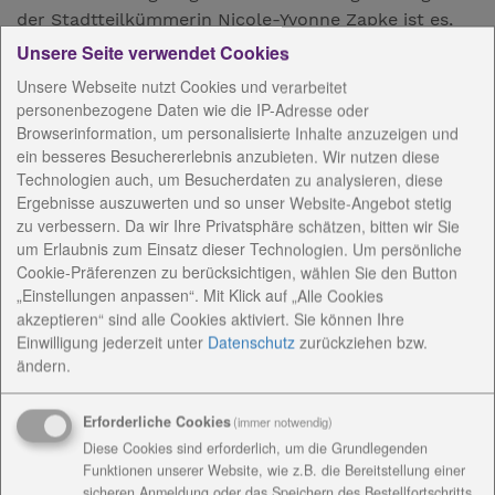
der Stadtteilkümmerin Nicole-Yvonne Zapke ist es,
den älteren Genossenschaftsmitgliedern durch Rat
Unsere Seite verwendet Cookies
und Unterstützung zur Seite zu stehen,
Unsere Webseite nutzt Cookies und verarbeitet
ihre Selbständigkeit zu erhalten sowie Lebensfreude
personenbezogene Daten wie die IP-Adresse oder
und Lebensqualität zu mehren.
Browserinformation, um personalisierte Inhalte anzuzeigen und
ein besseres Besuchererlebnis anzubieten. Wir nutzen diese
Bereits im Februar hat sie ihre Arbeit aufgenommen
Technologien auch, um Besucherdaten zu analysieren, diese
und kann bis heute nur eingeschränkt arbeiten, denn
Ergebnisse auszuwerten und so unser Website-Angebot stetig
die bestehenden Beschränkungen lassen keine
zu verbessern. Da wir Ihre Privatsphäre schätzen, bitten wir Sie
größeren Veranstaltungen zu, obwohl das
um Erlaubnis zum Einsatz dieser Technologien. Um persönliche
Cookie-Präferenzen zu berücksichtigen, wählen Sie den Button
Miteinander von Alt und Jung ein wichtiger Punkt in
„Einstellungen anpassen“. Mit Klick auf „Alle Cookies
der Quartiersarbeit ist.
akzeptieren“ sind alle Cookies aktiviert. Sie können Ihre
Einwilligung jederzeit
unter
Datenschutz
zurückziehen bzw.
Nicole-Yvonne Zapke lebt seit 2006 mit ihrer Familie
ändern.
in Daberstedt und war seitdem im
Seniorenpflegeheim Martin-Luther-Haus als
Erforderliche Cookies
(immer notwendig)
Pflegefachkraft tätig.
Diese Cookies sind erforderlich, um die Grundlegenden
Auf der Suche nach einer neuen Aufgabe und dem
Funktionen unserer Website, wie z.B. die Bereitstellung einer
Engagement für alte Menschen verbunden,
sicheren Anmeldung oder das Speichern des Bestellfortschritts,