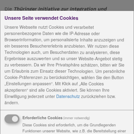
Die
Thüringer Initiative zur Integration und
Armutsbekämpfung mit Nachhaltigkeit
(TIZIAN)
Unsere Seite verwendet Cookies
Unsere Webseite nutzt Cookies und verarbeitet
ist eine niedrigschwellige Unterstützung für
personenbezogene Daten wie die IP-Adresse oder
Alleinerziehende und Familien in Form von
Browserinformation, um personalisierte Inhalte anzuzeigen und
tagesstrukturierenden Angeboten, Beratung und
ein besseres Besuchererlebnis anzubieten. Wir nutzen diese
Vermittlung in bestehende Hilfestrukturen,
Technologien auch, um Besucherdaten zu analysieren, diese
Einbeziehung der Kinder und Armutsprävention. „Als
Ergebnisse auszuwerten und so unser Website-Angebot stetig
neuen Standort des TIZIAN-Projektes haben wir uns
zu verbessern. Da wir Ihre Privatsphäre schätzen, bitten wir Sie
bewusst für die Stadt Pößneck entschieden.
um Erlaubnis zum Einsatz dieser Technologien. Um persönliche
Cookie-Präferenzen zu berücksichtigen, wählen Sie den Button
Bürgermeister Michael Modde unterstützt aktiv die
„Einstellungen anpassen“. Mit Klick auf „Alle Cookies
Initiative und hofft auf positive Auswirkungen für die
akzeptieren“ sind alle Cookies aktiviert. Sie können Ihre
Menschen in der Stadt. Die neuen Räumlichkeiten in
Einwilligung jederzeit
unter
Datenschutz
zurückziehen bzw.
der Bahnhofstraße sind auf die Bedarfe der
ändern.
Zielgruppe zugeschnitten und sollen einen
Erforderliche Cookies
(immer notwendig)
sozialräumlichen Bezug herstellen, um
Diese Cookies sind erforderlich, um die Grundlegenden
Netzwerkarbeit besser zu gestalten“, sagt Bettina
Funktionen unserer Website, wie z.B. die Bereitstellung einer
Schmidt, Geschäftsbereichsleiterin