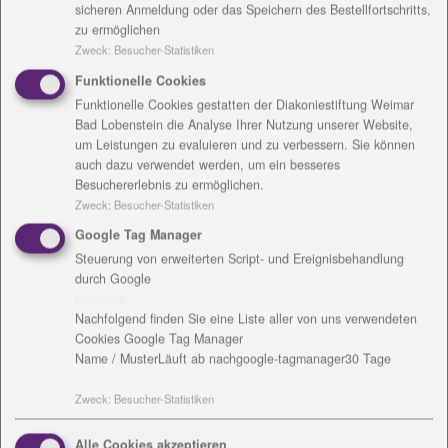
sicheren Anmeldung oder das Speichern des Bestellfortschritts,
Eingliederungshilfen Arbeit/ Flüchtlinge/ offene
zu ermöglichen
Zweck
:
Besucher-Statistiken
Hilfen, der Diakoniestiftung.
Funktionelle Cookies
Die
Thüringer Initiative für Integration und
Funktionelle Cookies gestatten der Diakoniestiftung Weimar
Nachhaltigkeit, Kooperation und Aktivierung
Bad Lobenstein die Analyse Ihrer Nutzung unserer Website,
um Leistungen zu evaluieren und zu verbessern. Sie können
(ThINKA)
auch dazu verwendet werden, um ein besseres
ist ein seit mehreren Jahren in Bad Lobenstein
Besuchererlebnis zu ermöglichen.
Zweck
:
Besucher-Statistiken
etabliertes, offenes Beratungsangebot mit
Einzelfallarbeit in Form von individueller Beratung
Google Tag Manager
und Vermittlung von hilfebedürftigen Personen in
Steuerung von erweiterten Script- und Ereignisbehandlung
durch Google
allen Lebenslagen. Die Mitarbeitenden von ThINKA
Cookies
leisten aufsuchende Stadtteilarbeit und unterstützen
Nachfolgend finden Sie eine Liste aller von uns verwendeten
Flüchtlinge. Der bisherige Standort Bad Lobenstein
Cookies Google Tag Manager
bleibt für das ThINKA Projekt erhalten, es wird ein
Name / Muster
Läuft ab nach
google-tagmanager
30 Tage
Umzug in den neuen Diakonieladen, Am Graben 1,
vorbereitet.
Zweck
:
Besucher-Statistiken
Einen neuen
Diakonieladen
Geben und Nehmen
, nach
Alle Cookies akzeptieren