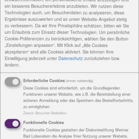
Ein guter Begleiter 2013
ein besseres Besuchererlebnis anzubieten. Wir nutzen diese
Technologien auch, um Besucherdaten zu analysieren, diese
Ergebnisse auszuwerten und so unser Website-Angebot stetig
29.11.2012
zu verbessern. Da wir Ihre Privatsphäre schätzen, bitten wir Sie
um Erlaubnis zum Einsatz dieser Technologien. Um persönliche
Cookie-Präferenzen zu berücksichtigen, wählen Sie den Button
„Einstellungen anpassen“. Mit Klick auf „Alle Cookies
akzeptieren“ sind alle Cookies aktiviert. Sie können Ihre
Einwilligung jederzeit
unter
Datenschutz
zurückziehen bzw.
ändern.
Erforderliche Cookies
(immer notwendig)
Diese Cookies sind erforderlich, um die Grundlegenden
Funktionen unserer Website, wie z.B. die Bereitstellung einer
sicheren Anmeldung oder das Speichern des Bestellfortschritts,
zu ermöglichen
Der Kalender 2013 der Diakoniestiftung ist jetzt
Zweck
:
Besucher-Statistiken
erhältlich. Er wird ein origineller Begleiter durch das
kommende Jahr sein und bietet sich als Geschenk
Funktionelle Cookies
an. Der Kalender ist zum Aufstellen geeignet und
Funktionelle Cookies gestatten der Diakoniestiftung Weimar
Bad Lobenstein die Analyse Ihrer Nutzung unserer Website,
besteht aus perforierten Blättern zum