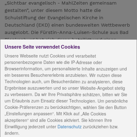
„Sichtbar evangelisch - MahlZeiten gemeinsam
gestalten“, unter diesem Motto hatte die
Schulstiftung der Evangelischen Kirche in
Deutschland (EKD) einen bundesweiten Wettbewerb
ausgelobt. Die Fürstin-Anna-Luisen-Schule aus Bad
Blankenburg hat sich daran beteiligt und einen
Unsere Seite verwendet Cookies
Sonderpreis dafür erhalten. Zur Ehrung waren
Religionspädagogin Silke Zapf und Sonderpädagogin
Unsere Webseite nutzt Cookies und verarbeitet
Yvette Schäfer zusammen mit Oberpfarrer Andreas
personenbezogene Daten wie die IP-Adresse oder
Browserinformation, um personalisierte Inhalte anzuzeigen und
Kämpf in Hannover, um diesen Preis
ein besseres Besuchererlebnis anzubieten. Wir nutzen diese
entgegenzunehmen. Schulleiterin Antje Wennrich-
Technologien auch, um Besucherdaten zu analysieren, diese
Wydra und ihr gesamtes Team sind sehr, sehr stolz
Ergebnisse auszuwerten und so unser Website-Angebot stetig
auf diesen Preis. „Wir waren freudig überrascht,
zu verbessern. Da wir Ihre Privatsphäre schätzen, bitten wir Sie
unter 32 Schulen mit ausgewählt worden zu sein.
um Erlaubnis zum Einsatz dieser Technologien. Um persönliche
Den Preis in solch festlichem Rahmen
Cookie-Präferenzen zu berücksichtigen, wählen Sie den Button
entgegennehmen zu dürfen, war für die kleine
„Einstellungen anpassen“. Mit Klick auf „Alle Cookies
akzeptieren“ sind alle Cookies aktiviert. Sie können Ihre
Gruppe eine große Ehre und ist uns allen ein
Einwilligung jederzeit
unter
Datenschutz
zurückziehen bzw.
Ansporn“, sagte sie.
ändern.