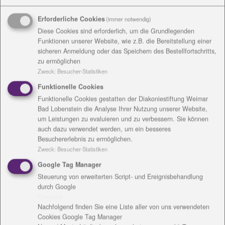
Iss, trink und habe guten Mut,
dieser Vers aus dem
Lukasevangelium diente als Aufforderung das Thema
Erforderliche Cookies
(immer notwendig)
Mahlzeiten, gemeinsames Essen und Trinken, die
Diese Cookies sind erforderlich, um die Grundlegenden
Zubereitung von Speisen und das Gebet dazu in der
Funktionen unserer Website, wie z.B. die Bereitstellung einer
sicheren Anmeldung oder das Speichern des Bestellfortschritts,
Förderschule darzustellen. „Wir haben eine 15-
zu ermöglichen
seitige Darstellung eingereicht. Dort haben wir
Zweck
:
Besucher-Statistiken
erklärt und mit vielen Bildern gezeigt, dass zum
Funktionelle Cookies
Leben und Lernen in unserer Schule die gemeinsame
Funktionelle Cookies gestatten der Diakoniestiftung Weimar
Einnahme von Mahlzeiten selbstverständlich dazu
Bad Lobenstein die Analyse Ihrer Nutzung unserer Website,
gehört. In der Schule sind in 25 Jahren ihres
um Leistungen zu evaluieren und zu verbessern. Sie können
Bestehens vielfältige Traditionen rund um die
auch dazu verwendet werden, um ein besseres
Mahlzeiten gewachsen, die Schüler und Mitarbeiter
Besuchererlebnis zu ermöglichen.
täglich begleiten, die Tage strukturieren, die wir
Zweck
:
Besucher-Statistiken
verinnerlicht haben, die uns Kraft und Halt geben,
Google Tag Manager
vor allem aber, die unserer Gemeinschaft Freude
Steuerung von erweiterten Script- und Ereignisbehandlung
bringen und die wir einfach liebgewonnen haben“,
durch Google
Cookies
sagt die Schulleiterin. Als Beispiele konnten das
Nachfolgend finden Sie eine Liste aller von uns verwendeten
Osterfrühstück, der Werkstufenförderkurs „Kochen
Cookies Google Tag Manager
und Backen“, der Hauswirtschaftsunterricht, die