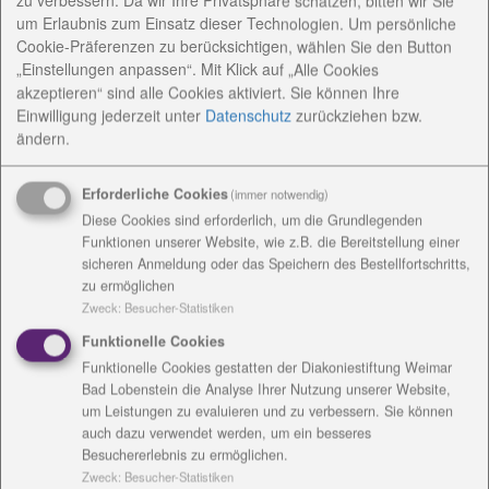
zu verbessern. Da wir Ihre Privatsphäre schätzen, bitten wir Sie
Ehrung nahmen Pfarrer Axel Kramme, Rektor der
um Erlaubnis zum Einsatz dieser Technologien. Um persönliche
Diakoniestiftung, Geschäftsführer Rainer Neumer
Cookie-Präferenzen zu berücksichtigen, wählen Sie den Button
und Marlies Köhler, Koordinatorin der 16 zur
„Einstellungen anpassen“. Mit Klick auf „Alle Cookies
Diakoniestiftung gehörigen Kindergärten, vor.
akzeptieren“ sind alle Cookies aktiviert. Sie können Ihre
Einwilligung jederzeit
unter
Datenschutz
zurückziehen bzw.
Seit 1990 war Frau Zschach im Evangelischen
ändern.
Kindergarten Schleiz als Erzieherin tätig. Dort leitete
sie in einem Team eine Gruppe mit Kindern ab dem
Erforderliche Cookies
(immer notwendig)
dritten Lebensjahr bis Schuleintritt. „Die Arbeit von
Diese Cookies sind erforderlich, um die Grundlegenden
Frau Zschach zeichnet sich in einem sehr hohen
Funktionen unserer Website, wie z.B. die Bereitstellung einer
Niveau von pädagogischer Professionalität aus. Über
sicheren Anmeldung oder das Speichern des Bestellfortschritts,
die Maßen engagierte sie sich in allen Arbeitsfeldern
zu ermöglichen
der pädagogischen Arbeit. Mit ihrem Können und
Zweck
:
Besucher-Statistiken
Wissen als auch ihrer gelebten Haltung Vertreter und
Funktionelle Cookies
Begleiter für die Bedürfnisse und Interessen der
Funktionelle Cookies gestatten der Diakoniestiftung Weimar
Kinder und Familien zu sein, wurde sie zu einem
Bad Lobenstein die Analyse Ihrer Nutzung unserer Website,
um Leistungen zu evaluieren und zu verbessern. Sie können
großen und hochachtungsvollen Vorbild des
auch dazu verwendet werden, um ein besseres
gesamten pädagogischen Teams“, so beschreibt
Besuchererlebnis zu ermöglichen.
Einrichtungsleiterin Kerstin Enk ihre langjährige
Zweck
:
Besucher-Statistiken