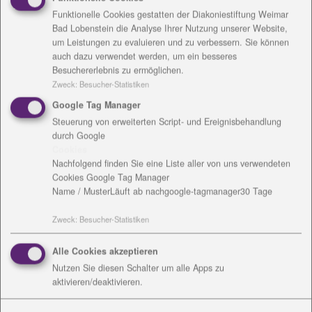
besetzte Stadtkirche. Mit Verweis auf Luther
Funktionelle Cookies gestatten der Diakoniestiftung Weimar
forderte Käßmann evangelische Christen auf, sich
Bad Lobenstein die Analyse Ihrer Nutzung unserer Website,
einzumischen. Die Trennung von Staat und Kirche
um Leistungen zu evaluieren und zu verbessern. Sie können
bedeute nicht, ängstlich zu werden. "Nur wenn wir
auch dazu verwendet werden, um ein besseres
den offenen, respektvollen Streit um die Wahrheit
Besuchererlebnis zu ermöglichen.
wagen, sind wir zukunftsfähig." Streitbarer
Zweck
:
Besucher-Statistiken
christlicher Glaube sei ebenso reformatorisches Erbe
Google Tag Manager
wie freies Denken. Käßmann sprach sich für einen
Steuerung von erweiterten Script- und Ereignisbehandlung
wachen kritischen Geist der Christen aus: "Auch
durch Google
Cookies
gegenüber der eigenen Tradition". Dazu gehöre es
Nachfolgend finden Sie eine Liste aller von uns verwendeten
auch, die Bibel historisch-kritisch zu lesen.
Cookies Google Tag Manager
Name / Muster
Läuft ab nach
google-tagmanager
30 Tage
Den Dialog der Religionen nannte Käßmann ein
herausforderndes Signal für 2017. "Wir feiern die
Zweck
:
Besucher-Statistiken
Reformation erstmals nach dem Holocaust", sagte
sie und erinnerte an Luthers Schmähschriften über
Alle Cookies akzeptieren
Juden, derer sich Nazi-Deutschland bediente. Heute
Nutzen Sie diesen Schalter um alle Apps zu
gebe es den guten Dialog zwischen Christen und
aktivieren/deaktivieren.
Juden, auch das Alte Testament betreffend. Diesen