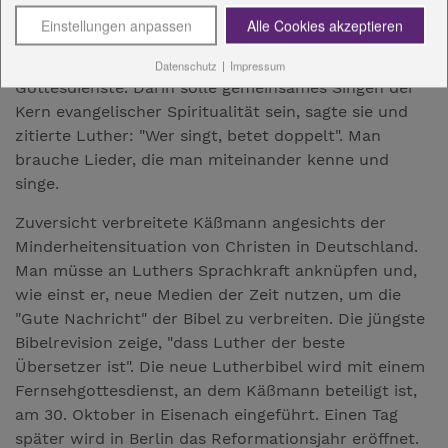
Dialog brauche es auch mit dem Islam. Man müsse
jedoch die Reformkräfte in allen Religionen stärken.
Einstellungen anpassen
Alle Cookies akzeptieren
Erneuert werden müssen laut Käßmann
Datenschutz
|
Impressum
Gottesdienste. Darin solle gemeinsames Singen der
Kern evangelischer Spiritualität sein, sagte sie und
zitierte Luther: "Wer singt, betet doppelt". Man
brauche Lieder, die man miteinander kenne und
singe.
Zuversicht verbreitete Käßmann angesichts der
Minderheitensituation von Christen in Deutschland.
Man müsse an Luthers Sprachkraft anknüpfen und,
wie einst er, neue Medien der Zeit nutzen, um die
"Gute Nachricht" der Bibel zu verbreiten. Die jüngste
Bibelrevision zeige, "dass Luther der beste
Übersetzer ist". Die neue Lutherbibel wird mit einem
Fernsehgottesdienst, an dem Käßmann beteiligt ist,
am 30. Oktober in Eisenach eingeführt. Einen Tag
später wird in Berlin das Reformationsjahr eröffnet.