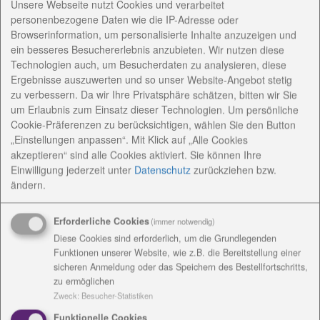
Unsere Webseite nutzt Cookies und verarbeitet
lebendig und das wird mittlerweile schon traditionell
personenbezogene Daten wie die IP-Adresse oder
gefeiert.
Browserinformation, um personalisierte Inhalte anzuzeigen und
ein besseres Besuchererlebnis anzubieten. Wir nutzen diese
Technologien auch, um Besucherdaten zu analysieren, diese
Ergebnisse auszuwerten und so unser Website-Angebot stetig
Festrede von Margot Käßmann
zu verbessern. Da wir Ihre Privatsphäre schätzen, bitten wir Sie
um Erlaubnis zum Einsatz dieser Technologien. Um persönliche
Nach der Begrüßung von Superintendent Henrich
Cookie-Präferenzen zu berücksichtigen, wählen Sie den Button
Herbst und Grußworten von Weimars
„Einstellungen anpassen“. Mit Klick auf „Alle Cookies
Oberbürgermeister Stefan Wolf sowie der
akzeptieren“ sind alle Cookies aktiviert. Sie können Ihre
stellvertretenden Thüringer Ministerpräsidentin
Einwilligung jederzeit
unter
Datenschutz
zurückziehen bzw.
Heike Taubert, gab es eine Festrede. Als Gast war
ändern.
Prof. Dr. Dr. Margot Käßmann, Botschafterin des
Rates der EKD für das Reformationsjahr 2017, nach
Erforderliche Cookies
(immer notwendig)
Weimar gekommen. Als Aufbruch will Margot
Diese Cookies sind erforderlich, um die Grundlegenden
Käßmann das Reformationsjubiläum verstanden
Funktionen unserer Website, wie z.B. die Bereitstellung einer
sicheren Anmeldung oder das Speichern des Bestellfortschritts,
wissen. Sie versuchte Mut zu machen zu
zu ermöglichen
Reformbereitschaft in Gesellschaft und Kirche.
Zweck
:
Besucher-Statistiken
"Keine Angst vor Veränderung!" rief sie in die voll
Funktionelle Cookies