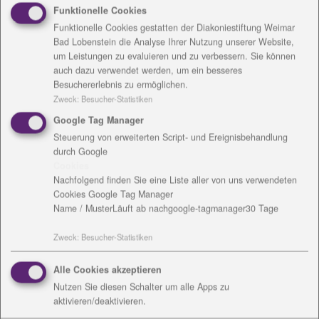
Funktionelle Cookies
steht Caroline Plickert im Bundesfinale. Bis zum 30.
Funktionelle Cookies gestatten der Diakoniestiftung Weimar
Oktober kann online unter
www.pflegeprofis.de
für
Bad Lobenstein die Analyse Ihrer Nutzung unserer Website,
die Weimarerin abgestimmt werden.
um Leistungen zu evaluieren und zu verbessern. Sie können
auch dazu verwendet werden, um ein besseres
Caroline Plickert ist Gesundheits- und
Besuchererlebnis zu ermöglichen.
Krankenpflegerin im Sophien- und Hufeland-
Zweck
:
Besucher-Statistiken
Klinikum. An der hauseigenen Pflegeschule hat sie
Google Tag Manager
ihre Ausbildung absolviert und arbeitet seit ihrem
Steuerung von erweiterten Script- und Ereignisbehandlung
Examen 2012 mit viel Engagement in der Klinik. Auch
durch Google
außerhalb des Krankenhauses zeichnet sie sich als
Cookies
„Pflegeprofi“ aus: Ihre schwerstmehrfachbehinderte
Nachfolgend finden Sie eine Liste aller von uns verwendeten
Cookies Google Tag Manager
Tochter Tilda benötigt rund um die Uhr
Name / Muster
Läuft ab nach
google-tagmanager
30 Tage
Unterstützung.
„Caroline für den Pflegeprofi zu nominieren, war und
Zweck
:
Besucher-Statistiken
ist das richtige Zeichen der Wertschätzung“, sagt die
Pflegedirektorin des Klinikums, Diana Fiedler. So
Alle Cookies akzeptieren
suche Caroline stets nach Lösungen und nicht nach
Nutzen Sie diesen Schalter um alle Apps zu
Problemen. „Diese innerliche Grundhaltung macht
aktivieren/deaktivieren.
sie ganz besonders wertvoll.“