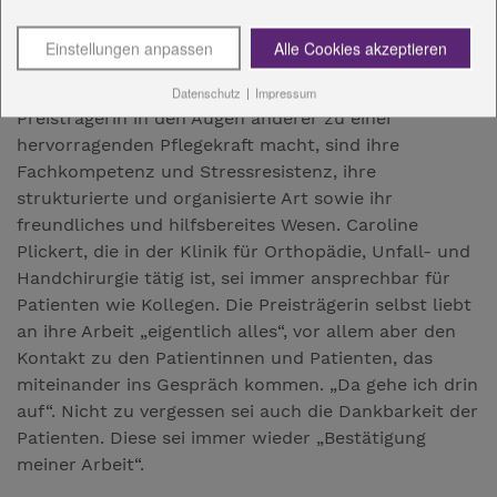
Jennifer Märker, Schwester Carolines
Einstellungen anpassen
Alle Cookies akzeptieren
Stationsleitung, betont: „Wenn sie im Dienst ist, muss
ich mir um nichts Gedanken machen.“ Denn was die
Datenschutz
|
Impressum
Preisträgerin in den Augen anderer zu einer
hervorragenden Pflegekraft macht, sind ihre
Fachkompetenz und Stressresistenz, ihre
strukturierte und organisierte Art sowie ihr
freundliches und hilfsbereites Wesen. Caroline
Plickert, die in der Klinik für Orthopädie, Unfall- und
Handchirurgie tätig ist, sei immer ansprechbar für
Patienten wie Kollegen. Die Preisträgerin selbst liebt
an ihre Arbeit „eigentlich alles“, vor allem aber den
Kontakt zu den Patientinnen und Patienten, das
miteinander ins Gespräch kommen. „Da gehe ich drin
auf“. Nicht zu vergessen sei auch die Dankbarkeit der
Patienten. Diese sei immer wieder „Bestätigung
meiner Arbeit“.