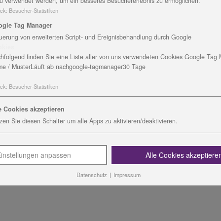
u verwendet werden, um ein besseres Besuchererlebnis zu ermöglichen.
ck
:
Besucher-Statistiken
 Eichwald in Bad Blankenburg wurde in dieser Woche mit 
ogle Tag Manager
et. Der Preis wurde vom Erfurter Verein Lernen-Verstehe
uerung von erweiterten Script- und Ereignisbehandlung durch Google
ustinerkloster übergeben.
okies
hfolgend finden Sie eine Liste aller von uns verwendeten Cookies Google Tag
ekt der barrierefreien Sanierung eines Sanitärbereiches 
e / Muster
Läuft ab nach
google-tagmanager
30 Tage
s 5000 Euro dotiert und wurden von der Morgensternstiftu
rräume in zwei Gruppen verwendet, die Restfinanzierung 
ck
:
Besucher-Statistiken
glücklich über diesen Erfolg und hat den Preis voller Sto
gen genommen.
e Cookies akzeptieren
zen Sie diesen Schalter um alle Apps zu aktivieren/deaktivieren.
ngen 2017, in der Mitte Roswitha Paschold, Leiterin Integ
instellungen anpassen
Alle Cookies akzeptiere
Datenschutz
|
Impressum