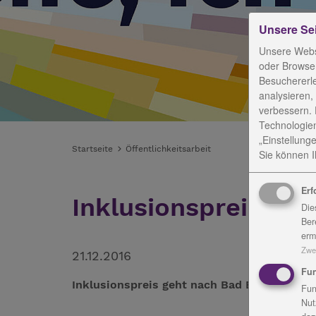
Unsere Se
Unsere Webs
oder Browser
Besuchererl
analysieren,
verbessern. 
Technologien
„Einstellunge
Startseite
Öffentlichkeitsarbeit
Sie können Ih
Erf
Inklusionspreis ge
Die
Ber
erm
Zwe
21.12.2016
Fun
Inklusionspreis geht nach Bad Blankenburg
Fun
Nut