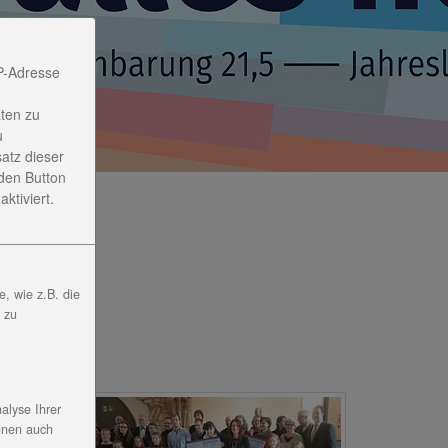
P-Adresse
ten zu
u
satz dieser
den Button
ktiviert.
, wie z.B. die
, zu
alyse Ihrer
nnen auch