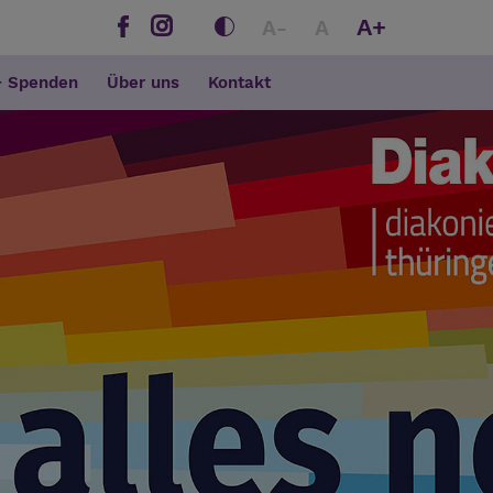
A+
A-
A
+ Spenden
Über uns
Kontakt