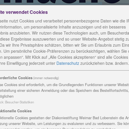
ite verwendet Cookies
eite nutzt Cookies und verarbeitet personenbezogene Daten wie die I
information, um personalisierte Inhalte anzuzeigen und ein besseres
ebnis anzubieten. Wir nutzen diese Technologien auch, um Besucherda
 diese Ergebnisse auszuwerten und so unser Website-Angebot stetig z
Da wir Ihre Privatsphäre schätzen, bitten wir Sie um Erlaubnis zum Ein
. Um persönliche Cookie-Präferenzen zu berücksichtigen, wählen Sie 
n anpassen“. Mit Klick auf „Alle Cookies akzeptieren“ sind alle Cookies a
re Einwilligung jederzeit
unter
Datenschutz
zurückziehen bzw. ändern.
orderliche Cookies
(immer notwendig)
wonnen
se Cookies sind erforderlich, um die Grundlegenden Funktionen unserer Website
eitstellung einer sicheren Anmeldung oder das Speichern des Bestellfortschritts
öglichen
ck
:
Besucher-Statistiken
ktionelle Cookies
 - Kita „Am Eichwald“ erhält 5000 Euro
ktionelle Cookies gestatten der Diakoniestiftung Weimar Bad Lobenstein die An
zung unserer Website, um Leistungen zu evaluieren und zu verbessern. Sie kö