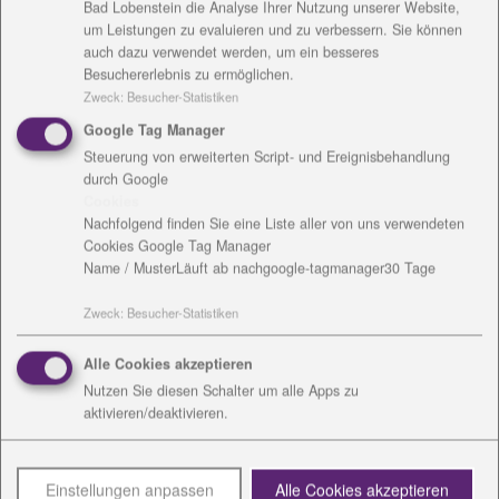
Bad Lobenstein die Analyse Ihrer Nutzung unserer Website,
Kinder waren begeistert vom gemeinsamen Kochen",
um Leistungen zu evaluieren und zu verbessern. Sie können
erzählt Pensold. Danach seien die Jugendlichen
auch dazu verwendet werden, um ein besseres
gekommen, schließlich die Erwachsenen. Immer
Besuchererlebnis zu ermöglichen.
wurde etwas anderes in der Begegnungsstätte
Zweck
:
Besucher-Statistiken
gekocht oder gebacken, nie kam der Spaß zu kurz.
Google Tag Manager
Steuerung von erweiterten Script- und Ereignisbehandlung
Der Weg bis zum nun schon fast wieder vergriffenen
durch Google
Buch war dennoch ein weiter. "Migranten kochen
Cookies
zumeist aus dem Bauch heraus, nach Gefühl", sagt
Nachfolgend finden Sie eine Liste aller von uns verwendeten
Cookies Google Tag Manager
die Sozialarbeiterin. Abgesehen davon, dass viele
Name / Muster
Läuft ab nach
google-tagmanager
30 Tage
weder Lesen noch Schreiben können, spielen
Mengenangaben eher eine untergeordnete Rolle.
Zweck
:
Besucher-Statistiken
Man ahnt, wie viel Mühe es kostete, bis jedem Rezept
nun auch die exakten Zutaten zugeordnet werden
Alle Cookies akzeptieren
konnten. Bis zur Drucklegung vergingen nicht zuletzt
Nutzen Sie diesen Schalter um alle Apps zu
deshalb Jahre.
aktivieren/deaktivieren.
Entstanden ist das Buch, das gestern von einem Teil
der großen und kleinen internationalen Hobbyköche
Einstellungen anpassen
Alle Cookies akzeptieren