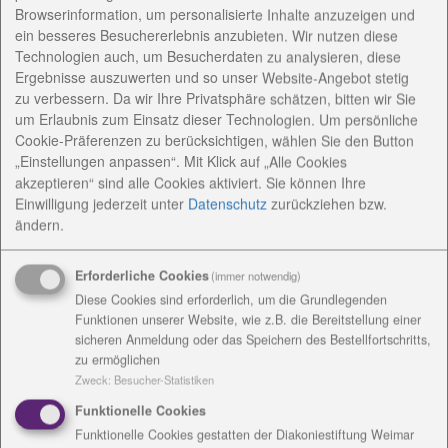
gehören zu den knapp 40 internationalen Gerichten,
Browserinformation, um personalisierte Inhalte anzuzeigen und
die ein wohl einmaliges Koch- und Backbuch enthält,
ein besseres Besuchererlebnis anzubieten. Wir nutzen diese
das gestern in der Begegnungsstätte der Diakonie im
Technologien auch, um Besucherdaten zu analysieren, diese
Saalfelder Kasernengelände an der Prinz-Louis-
Ergebnisse auszuwerten und so unser Website-Angebot stetig
Ferdinand-Straße vorgestellt wurde.
zu verbessern. Da wir Ihre Privatsphäre schätzen, bitten wir Sie
um Erlaubnis zum Einsatz dieser Technologien. Um persönliche
"Beulwitz is(s)t vielfältig und bunt" heißt das
Cookie-Präferenzen zu berücksichtigen, wählen Sie den Button
Büchlein, das in einer Auflage von 300 Stück
„Einstellungen anpassen“. Mit Klick auf „Alle Cookies
akzeptieren“ sind alle Cookies aktiviert. Sie können Ihre
gedruckt wurde und zum Preis von fünf Euro gekauft
Einwilligung jederzeit
unter
Datenschutz
zurückziehen bzw.
werden kann. Darin finden sich solch lecker
ändern.
klingende Kreationen wie Albanische Leber,
Tansanische Kürbissuppe oder Arabischer
Erforderliche Cookies
(immer notwendig)
Honigkuchen.
Diese Cookies sind erforderlich, um die Grundlegenden
Zusammengetragen hat die Rezepte über mehrere
Funktionen unserer Website, wie z.B. die Bereitstellung einer
sicheren Anmeldung oder das Speichern des Bestellfortschritts,
Jahre Claudia Pensold von der Gemeinwesenarbeit
zu ermöglichen
der Diakoniestiftung, die die Begegnungsstätte
Zweck
:
Besucher-Statistiken
betreibt. Angefangen habe alles mit einem offenen
Funktionelle Cookies
Angebot für Kinder, die in dem Saalfelder Stadtteil
Funktionelle Cookies gestatten der Diakoniestiftung Weimar
aus etwa 30 verschiedenen Nationen kommen. "Die