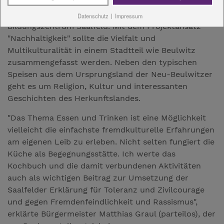
präsentiert wurde, in Zusammenarbeit mit der
Diakoniestiftung Weimar Bad Lobenstein und dem
Datenschutz
|
Impressum
Bildungszentrum Saalfeld. Mit dem Projektansatz
"Nachhaltigkeit" sollte die Vielfalt und
Multikulturalität in einem Stadtteil wie Beulwitz
zusammengefasst werden. Neben den typischen
Speisen aus dem Ursprungsland der Neu-Beulwitzer
geht es um Religion, Kultur und interessanten
Geschichten des Herkunftslandes.
"Das Thema Essen und Trinken ist eine Möglichkeit
vielleicht die einfachste fremdkulturelle Erfahrungen
am eigenen Leib zu erleben. Nicht selten fungiert die
Küche als Begegnungsstätte. Ich werte das
Kochbuch und die damit verbundenen Aktivitäten
auch als wichtigen Beitrag zur Umsetzung der
Saalfelder Erklärung für Toleranz und Zivilcourage
und gegen Fremdenfeindlichkeit und Rassismus",
erklärte Bürgermeister Matthias Graul (parteilos), der