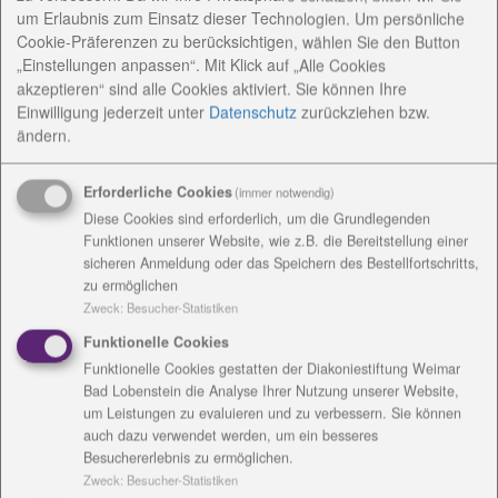
um Erlaubnis zum Einsatz dieser Technologien. Um persönliche
„Individuelle Lebenswege. Inklusion (be-)greifbar
Cookie-Präferenzen zu berücksichtigen, wählen Sie den Button
machen“ vorgestellt. Darunter ist Amelie Grebenstein
„Einstellungen anpassen“. Mit Klick auf „Alle Cookies
(Foto links mit ihrer Mama Kristin). Das Mädchen ist
akzeptieren“ sind alle Cookies aktiviert. Sie können Ihre
vier Jahre alt.
Einwilligung jederzeit
unter
Datenschutz
zurückziehen bzw.
ändern.
Nach Komplikationen während der Geburt hat
Amelie einen frühkindlichen Hirnschaden. Wie sie mit
Erforderliche Cookies
(immer notwendig)
ihren Eltern lebt, welche Förderung sie bekommt,
Diese Cookies sind erforderlich, um die Grundlegenden
wie andere Menschen auf sie reagieren und was die
Funktionen unserer Website, wie z.B. die Bereitstellung einer
Familie zu Inklusion zu sagen hat, kann in dem Heft
sicheren Anmeldung oder das Speichern des Bestellfortschritts,
auf Seite 15 nachgelesen werden.
zu ermöglichen
Zweck
:
Besucher-Statistiken
Die Diakoniestiftung hat die kleine Broschüre
Funktionelle Cookies
anlässlich des vierten Sozialkongresses
Funktionelle Cookies gestatten der Diakoniestiftung Weimar
herausgegeben und zeigt damit wie Menschen mit
Bad Lobenstein die Analyse Ihrer Nutzung unserer Website,
Behinderungen leben, welche Ziele, Hoffnungen und
um Leistungen zu evaluieren und zu verbessern. Sie können
Probleme sie haben.
auch dazu verwendet werden, um ein besseres
Besuchererlebnis zu ermöglichen.
Zweck
:
Besucher-Statistiken