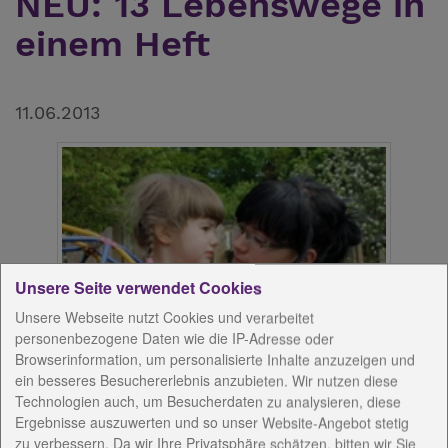
NEU: 13 Lebenswege in
einem Heft
11.06.2013
Unsere Seite verwendet Cookies
Unsere Webseite nutzt Cookies und verarbeitet
personenbezogene Daten wie die IP-Adresse oder
Browserinformation, um personalisierte Inhalte anzuzeigen und
ein besseres Besuchererlebnis anzubieten. Wir nutzen diese
Technologien auch, um Besucherdaten zu analysieren, diese
13 Lebenswege in einem Heft
Ergebnisse auszuwerten und so unser Website-Angebot stetig
zu verbessern. Da wir Ihre Privatsphäre schätzen, bitten wir Sie
13 Menschen und ihre Lebenswege werden in