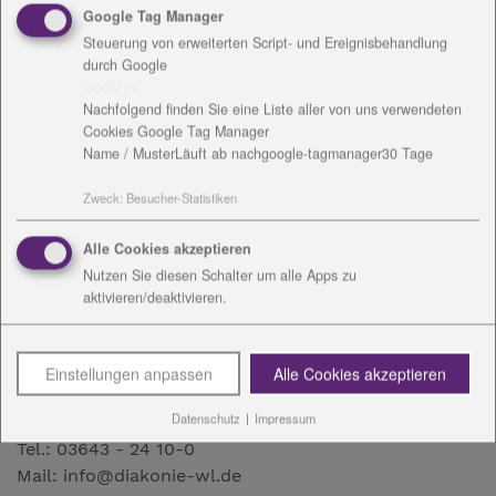
Sie möchten die Broschüre*
Google Tag Manager
Individuelle Lebenswege
Steuerung von erweiterten Script- und Ereignisbehandlung
bestellen?
durch Google
Cookies
Nachfolgend finden Sie eine Liste aller von uns verwendeten
Cookies Google Tag Manager
Diakoniestiftung Weimar Bad Lobenstein
Name / Muster
Läuft ab nach
google-tagmanager
30 Tage
Bayerische Straße 13
Zweck
:
Besucher-Statistiken
07356 Bad Lobenstein
Tel.: 036651 - 39 89-28
Alle Cookies akzeptieren
Mail: info@diakonie-wl.de
Nutzen Sie diesen Schalter um alle Apps zu
aktivieren/deaktivieren.
Geschäftsstelle Weimar
Einstellungen anpassen
Alle Cookies akzeptieren
Humboldtstraße 14
Datenschutz
|
Impressum
99423 Weimar
Tel.: 03643 - 24 10-0
Mail: info@diakonie-wl.de