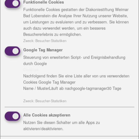
Walter-Gropius-Straße 45, 99085 Erfurt
Funktionelle Cookies
Funktionelle Cookies gestatten der Diakoniestiftung Weimar
Tel: 03 61 554585-150
Bad Lobenstein die Analyse Ihrer Nutzung unserer Website,
Mail:
C.Fette
@
diakonie-wl.de
um Leistungen zu evaluieren und zu verbessern. Sie können
auch dazu verwendet werden, um ein besseres
Besuchererlebnis zu ermöglichen.
Zweck
:
Besucher-Statistiken
Zum Diakonie Quartiershaus am Ringelberg
Google Tag Manager
Steuerung von erweiterten Script- und Ereignisbehandlung
Das ist ein Angebot für alle Menschen, die im
durch Google
Erfurter Wohngebiet Ringelberg leben oder hinziehen
Cookies
wollen. Wir schaffen Bedingungen, die es
Nachfolgend finden Sie eine Liste aller von uns verwendeten
ermöglichen, im Alter und mit einem erhöhten
Cookies Google Tag Manager
Pflege- und Assistenzbedarf im vertrauten Umfeld
Name / Muster
Läuft ab nach
google-tagmanager
30 Tage
wohnen zu bleiben und den Aufenthalt im
Zweck
:
Besucher-Statistiken
Pflegeheim zu vermeiden.
Das Konzept sieht u. a. vor, nachbarschaftliche Hilfe
Alle Cookies akzeptieren
zu stärken, einen Raum für Begegnung bereit zu
Nutzen Sie diesen Schalter um alle Apps zu
aktivieren/deaktivieren.
stellen und Pflege- und Hauswirtschaftsleistungen
anzubieten. Wir freuen uns über alle, die sich hier