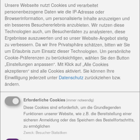
Unsere Webseite nutzt Cookies und verarbeitet
Frau Fette versteht sich als Moderatorin für Akteure
personenbezogene Daten wie die IP-Adresse oder
und Interessengruppen im Quartier. Die
Browserinformation, um personalisierte Inhalte anzuzeigen und
Begegnungsstätte bietet hierfür geeignete
ein besseres Besuchererlebnis anzubieten. Wir nutzen diese
Räumlichkeiten, um gemeinsam „Lebensart“ zu
Technologien auch, um Besucherdaten zu analysieren, diese
gestalten. Wer Interesse an lokalen Netzwerken hat,
Ergebnisse auszuwerten und so unser Website-Angebot stetig
auf der Suche nach Freizeitangeboten ist,
zu verbessern. Da wir Ihre Privatsphäre schätzen, bitten wir Sie
ehrenamtlich tätig werden möchte oder einfach mal
um Erlaubnis zum Einsatz dieser Technologien. Um persönliche
Cookie-Präferenzen zu berücksichtigen, wählen Sie den Button
vorbei schauen will, ist im Quartiersbüro
„Einstellungen anpassen“. Mit Klick auf „Alle Cookies
(Begegnungsstätte) genau richtig :
akzeptieren“ sind alle Cookies aktiviert. Sie können Ihre
Einwilligung jederzeit
unter
Datenschutz
zurückziehen bzw.
ändern.
Sprechzeiten des Quartiersmanagement:
dienstags14:00 – 16:00 sowie nach Vereinbarung
Erforderliche Cookies
(immer notwendig)
Diese Cookies sind erforderlich, um die Grundlegenden
Funktionen unserer Website, wie z.B. die Bereitstellung einer
sicheren Anmeldung oder das Speichern des Bestellfortschritts,
Kontakt:
Christina Fette (Quartiersmanagerin),
zu ermöglichen
Begegnungsstätte Quartiershaus am Ringelberg
Zweck
:
Besucher-Statistiken