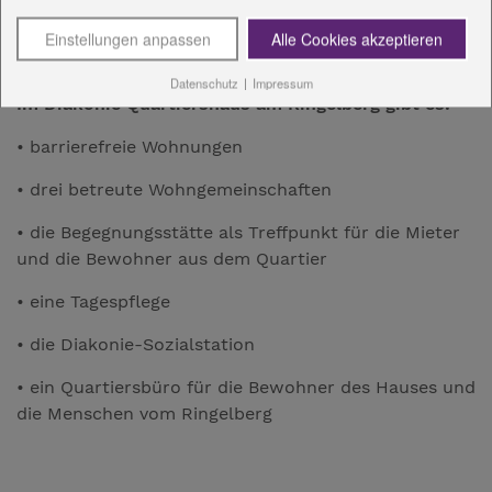
engagieren und einbringen wollen.
Einstellungen anpassen
Alle Cookies akzeptieren
Datenschutz
|
Impressum
Im Diakonie Quartiershaus am Ringelberg gibt es:
• barrierefreie Wohnungen
• drei betreute Wohngemeinschaften
• die Begegnungsstätte als Treffpunkt für die Mieter
und die Bewohner aus dem Quartier
• eine Tagespflege
• die Diakonie-Sozialstation
• ein Quartiersbüro für die Bewohner des Hauses und
die Menschen vom Ringelberg