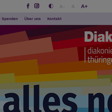
A+
A-
A
+ Spenden
Über uns
Kontakt