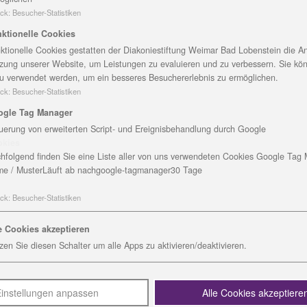
für den Schüler Maximilian Triebel gekauft werden. Die
ck
:
Besucher-Statistiken
und überaus dankbar. „Im Herbst vergangenen Jahres erhi
ktionelle Cookies
denn innerhalb unseres Schullebens ein dringliches Anlie
ktionelle Cookies gestatten der Diakoniestiftung Weimar Bad Lobenstein die An
dolstädter Unternehmens finanziell unterstützt und gefö
zung unserer Website, um Leistungen zu evaluieren und zu verbessern. Sie kö
e Wennrich-Wydra, noch immer hocherfreut.
u verwendet werden, um ein besseres Besuchererlebnis zu ermöglichen.
ck
:
Besucher-Statistiken
 gerade nach einer Möglichkeit gesucht, ein Pflegebett f
 und leidet an einer Muskeldystrophie nach Duchenne, die
ogle Tag Manager
 einschränkt.
uerung von erweiterten Script- und Ereignisbehandlung durch Google
okies
n und mehr von Maximilian, seiner Lebensgeschichte und
hfolgend finden Sie eine Liste aller von uns verwendeten Cookies Google Tag
e / Muster
Läuft ab nach
google-tagmanager
30 Tage
enden ihre Spendenaktion im November und bereits in de
rn und aufbauen.
ck
:
Besucher-Statistiken
svertreter die Schule, lernten Schüler und Kollegen k
e Cookies akzeptieren
t in dieser Einrichtung. Die Vertreter erklärten, dass 
zen Sie diesen Schalter um alle Apps zu aktivieren/deaktivieren.
ternehmen ein besonderes Anliegen sei, den Kontakt zu
ikamente Produkte der pharmazeutischen Industrie angewi
rschaftstag werden soziale und grüne Projekte unterstütz
instellungen anpassen
Alle Cookies akzeptiere
 bevor und es werden noch Projektideen gesucht. Die Übe