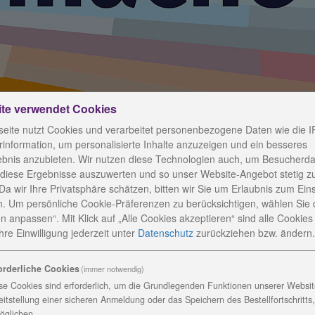
ite verwendet Cookies
eite nutzt Cookies und verarbeitet personenbezogene Daten wie die I
information, um personalisierte Inhalte anzuzeigen und ein besseres
ebnis anzubieten. Wir nutzen diese Technologien auch, um Besucherda
 diese Ergebnisse auszuwerten und so unser Website-Angebot stetig z
Da wir Ihre Privatsphäre schätzen, bitten wir Sie um Erlaubnis zum Ein
ft spendet ein Pflegebett
. Um persönliche Cookie-Präferenzen zu berücksichtigen, wählen Sie 
n anpassen“. Mit Klick auf „Alle Cookies akzeptieren“ sind alle Cookies a
re Einwilligung jederzeit
unter
Datenschutz
zurückziehen bzw. ändern.
orderliche Cookies
(immer notwendig)
a Aeropharm GmbH, einem Novartis Tochterunternehmen,
se Cookies sind erforderlich, um die Grundlegenden Funktionen unserer Website
eitstellung einer sicheren Anmeldung oder das Speichern des Bestellfortschritts
n die Fürstin-Anna-Luisen-Schule in Bad Blankenburg
öglichen