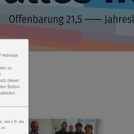
P-Adresse
ten zu
u
satz dieser
den Button
ktiviert.
, wie z.B. die
, zu