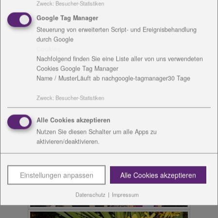
Zweck
:
Besucher-Statistiken
Google Tag Manager
Steuerung von erweiterten Script- und Ereignisbehandlung
durch Google
Cookies
Nachfolgend finden Sie eine Liste aller von uns verwendeten
Cookies Google Tag Manager
Name / Muster
Läuft ab nach
google-tagmanager
30 Tage
Zweck
:
Besucher-Statistiken
Alle Cookies akzeptieren
Nutzen Sie diesen Schalter um alle Apps zu
aktivieren/deaktivieren.
Einstellungen anpassen
Alle Cookies akzeptieren
Datenschutz
|
Impressum