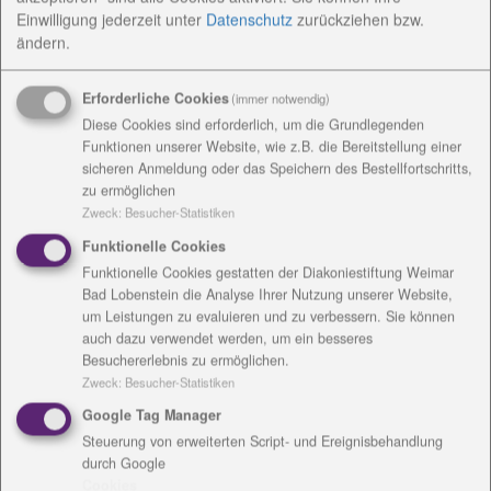
Einwilligung jederzeit
unter
Datenschutz
zurückziehen bzw.
Märschen und Musicalmelodien die Spendenaktion
ändern.
von TA, OTZ und Diakonie Mitteldeutschland
Erforderliche Cookies
(immer notwendig)
Diese Cookies sind erforderlich, um die Grundlegenden
Seit fünf Jahren helfen die Thüringer Allgemeine, die
Funktionen unserer Website, wie z.B. die Bereitstellung einer
sicheren Anmeldung oder das Speichern des Bestellfortschritts,
Ostthüringer Zeitung und die Diakonie
zu ermöglichen
Mitteldeutschland Thüringern in Not. Rund 100.000
Zweck
:
Besucher-Statistiken
Euro kommen bei der Spendenaktion „Thüringen
Funktionelle Cookies
hilft“ jährlich zusammen, mit denen Projekte in ganz
Funktionelle Cookies gestatten der Diakoniestiftung Weimar
Thüringen unterstützt werden. Im Fokus der Aktion
Bad Lobenstein die Analyse Ihrer Nutzung unserer Website,
stehen sozial schwache Familien, behinderte Kinder
um Leistungen zu evaluieren und zu verbessern. Sie können
und Jugendliche und demenzkranke Senioren. Auch
auch dazu verwendet werden, um ein besseres
in vielen Einrichtungen der Diakoniestiftung Weimar
Besuchererlebnis zu ermöglichen.
Bad Lobenstein kam die Hilfe an, etwa in der Fürstin-
Zweck
:
Besucher-Statistiken
Anna-Luisen-Schule Bad Blankenburg, im Cafe Wage
Google Tag Manager
sowie in den Werk- und Wohnstätten in Saalfeld, in
Steuerung von erweiterten Script- und Ereignisbehandlung
der Begegnungsstätte Liora in Gotha, in
durch Google
Einrichtungen in Gefell, Ebersdorf, Altengesees,
Cookies