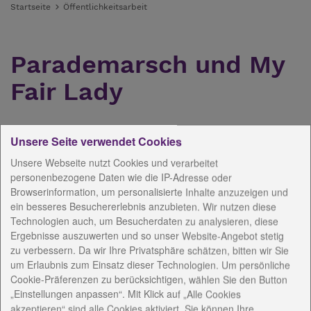
Startseite
Öffentlichkeitsarbeit
Parademarsch und My
Fair Lady
15.11.2017
Unsere Seite verwendet Cookies
Unsere Webseite nutzt Cookies und verarbeitet
personenbezogene Daten wie die IP-Adresse oder
Browserinformation, um personalisierte Inhalte anzuzeigen und
ein besseres Besuchererlebnis anzubieten. Wir nutzen diese
Technologien auch, um Besucherdaten zu analysieren, diese
Ergebnisse auszuwerten und so unser Website-Angebot stetig
zu verbessern. Da wir Ihre Privatsphäre schätzen, bitten wir Sie
um Erlaubnis zum Einsatz dieser Technologien. Um persönliche
Cookie-Präferenzen zu berücksichtigen, wählen Sie den Button
„Einstellungen anpassen“. Mit Klick auf „Alle Cookies
Erfurter Luftwaffenmusikkorps unterstützt mit
akzeptieren“ sind alle Cookies aktiviert. Sie können Ihre