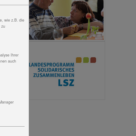
mmen
, wie z.B. die
, zu
ärken
nnter
alyse Ihrer
nnen auch
 Manager