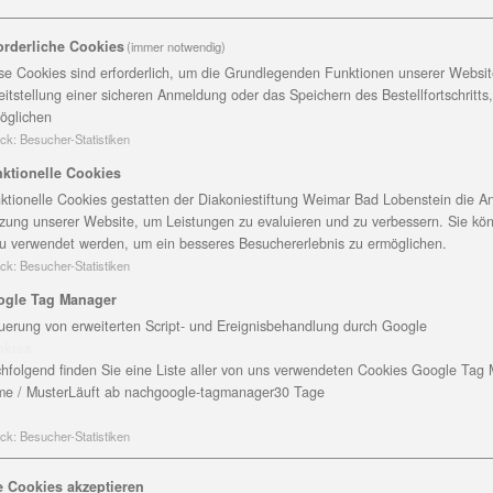
lfer und pflegebedürftigen Personen ab Pflegegrad 1 zusa
orderliche Cookies
(immer notwendig)
t ankommt.
se Cookies sind erforderlich, um die Grundlegenden Funktionen unserer Website
eitstellung einer sicheren Anmeldung oder das Speichern des Bestellfortschritts
ht man, wenn ehrenamtlich engagierte Personen
öglichen
m Hilfebedarf bei alltäglichen Tätigkeiten begleiten, st
ck
:
Besucher-Statistiken
gekasse abrechnen zu können, muss im Vorfeld ein anerka
ktionelle Cookies
.
ktionelle Cookies gestatten der Diakoniestiftung Weimar Bad Lobenstein die An
ein und folgendes umfassen:
zung unserer Website, um Leistungen zu evaluieren und zu verbessern. Sie kö
u verwendet werden, um ein besseres Besuchererlebnis zu ermöglichen.
ck
:
Besucher-Statistiken
ogle Tag Manager
uerung von erweiterten Script- und Ereignisbehandlung durch Google
okies
hfolgend finden Sie eine Liste aller von uns verwendeten Cookies Google Tag
e / Muster
Läuft ab nach
google-tagmanager
30 Tage
e Spiele usw.
ck
:
Besucher-Statistiken
er Besuchen
e Cookies akzeptieren