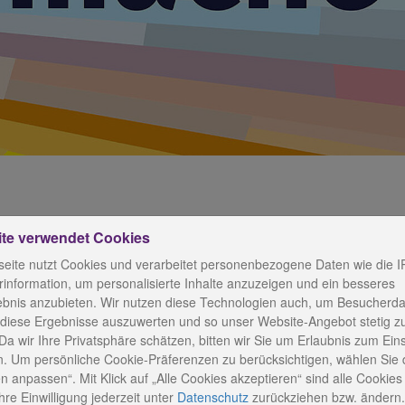
ite verwendet Cookies
tionen“ vermittelt Nachba
eite nutzt Cookies und verarbeitet personenbezogene Daten wie die I
information, um personalisierte Inhalte anzuzeigen und ein besseres
ebnis anzubieten. Wir nutzen diese Technologien auch, um Besucherda
 diese Ergebnisse auszuwerten und so unser Website-Angebot stetig z
Da wir Ihre Privatsphäre schätzen, bitten wir Sie um Erlaubnis zum Ein
. Um persönliche Cookie-Präferenzen zu berücksichtigen, wählen Sie 
ationen“ im Diakonieladen Bad Lobenstein, welches durc
n anpassen“. Mit Klick auf „Alle Cookies akzeptieren“ sind alle Cookies a
leben“ gefördert wird, soll in diesem Jahr ein weitere
re Einwilligung jederzeit
unter
Datenschutz
zurückziehen bzw. ändern.