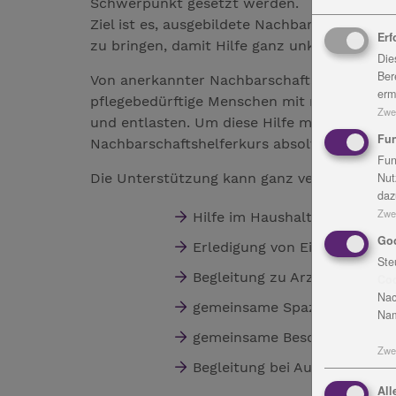
Schwerpunkt gesetzt werden.
Ziel ist es, ausgebildete Nachbarschaftshe
Erf
zu bringen, damit Hilfe ganz unkomplizier
Die
Ber
Von anerkannter Nachbarschaftshilfe spric
erm
pflegebedürftige Menschen mit nachgewiesene
Zwe
und entlasten. Um diese Hilfe mit der Pfle
Fun
Nachbarschaftshelferkurs absolviert werden
Fun
Die Unterstützung kann ganz verschieden s
Nut
daz
Zwe
Hilfe im Haushalt,
Go
Erledigung von Einkäufen
Ste
Begleitung zu Arztbesuchen
Co
Nac
gemeinsame Spaziergänge
Nam
gemeinsame Beschäftigung wi
Zwe
Begleitung bei Ausflügen od
All