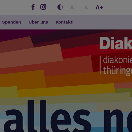
A+
A-
A
+ Spenden
Über uns
Kontakt