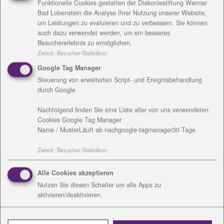
Funktionelle Cookies gestatten der Diakoniestiftung Weimar
jährlich am zweiten August-Wochenende in Saalburg
Bad Lobenstein die Analyse Ihrer Nutzung unserer Website,
stattfindet, haben 1500 Euro für das Weisse Ross in
um Leistungen zu evaluieren und zu verbessern. Sie können
auch dazu verwendet werden, um ein besseres
Saalburg gespendet. Das Haus für Betreutes Wohnen
Besuchererlebnis zu ermöglichen.
war nach einem Brand im Januar 2014 unbewohnbar
Zweck
:
Besucher-Statistiken
geworden und steht seitdem leer.
Google Tag Manager
Noch in diesem Jahr ist Baubeginn für 17
Steuerung von erweiterten Script- und Ereignisbehandlung
barrierearme Wohnungen, die vorrrangig an Senioren
durch Google
und hilfebedürftige Menschen vermietet werden. Die
Cookies
Diakoniestiftung dankt herzlich für diese
Nachfolgend finden Sie eine Liste aller von uns verwendeten
Unterstützung.
Cookies Google Tag Manager
Name / Muster
Läuft ab nach
google-tagmanager
30 Tage
Bild (von Sandra Smailes) v.l.: Diana Oertel,
Fundraisingbeauftragte der Diakoniestiftung, Bine
Zweck
:
Besucher-Statistiken
und Rico Tietze, SMS-Veranstalter, und Markus Ohm,
Alle Cookies akzeptieren
SMS-Pressesprecher bei der Spendenübergabe in
Nutzen Sie diesen Schalter um alle Apps zu
Saalburg.
aktivieren/deaktivieren.
Zurück