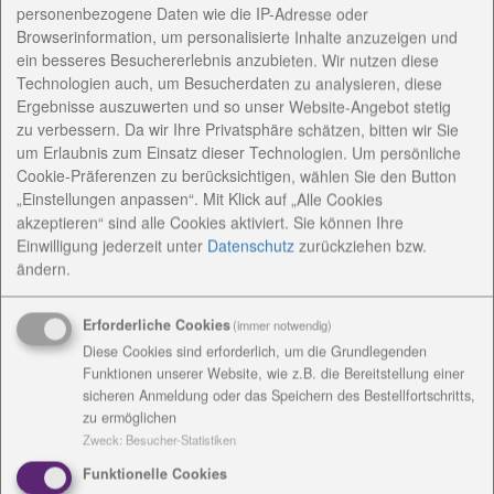
personenbezogene Daten wie die IP-Adresse oder
Startseite
Öffentlichkeitsarbeit
Browserinformation, um personalisierte Inhalte anzuzeigen und
ein besseres Besuchererlebnis anzubieten. Wir nutzen diese
Technologien auch, um Besucherdaten zu analysieren, diese
Spende für das Weisse
Ergebnisse auszuwerten und so unser Website-Angebot stetig
zu verbessern. Da wir Ihre Privatsphäre schätzen, bitten wir Sie
Ross
um Erlaubnis zum Einsatz dieser Technologien. Um persönliche
Cookie-Präferenzen zu berücksichtigen, wählen Sie den Button
„Einstellungen anpassen“. Mit Klick auf „Alle Cookies
30.09.2016
akzeptieren“ sind alle Cookies aktiviert. Sie können Ihre
Einwilligung jederzeit
unter
Datenschutz
zurückziehen bzw.
ändern.
Erforderliche Cookies
(immer notwendig)
Diese Cookies sind erforderlich, um die Grundlegenden
Funktionen unserer Website, wie z.B. die Bereitstellung einer
sicheren Anmeldung oder das Speichern des Bestellfortschritts,
zu ermöglichen
Zweck
:
Besucher-Statistiken
Funktionelle Cookies
Die Veranstalter des SonneMondSterne-Festivals, das