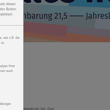
satz dieser
den Button
ktiviert.
, wie z.B. die
, zu
alyse Ihrer
nnen auch
 Manager
 Aufstellen geeignet ist. Der