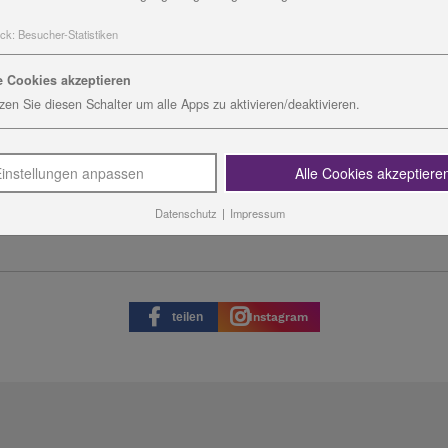
e. Diese können als Postkarten verwendet werden. Jedes M
ck
:
Besucher-Statistiken
 6,00 Euro und wird in den Werkstattläden in Altengesee
e Cookies akzeptieren
Diakoniestiftung, Bayerische Str. 13, 07356 Bad Lobenstein
zen Sie diesen Schalter um alle Apps zu aktivieren/deaktivieren.
instellungen anpassen
Alle Cookies akzeptiere
Datenschutz
|
Impressum
teilen
Instagram