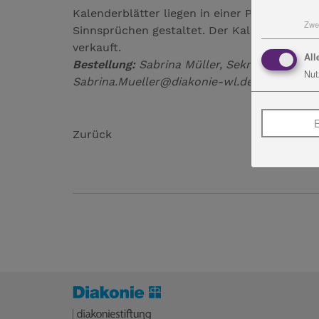
Kalenderblätter liegen in einer Plastikhüll
Zwe
Sinnsprüchen gestaltet. Der Kalender kostet
verkauft.
All
Bestellung:
Sabrina Müller, Sekretariat der 
Nut
Sabrina.Mueller@diakonie-wl.de
E
Zurück