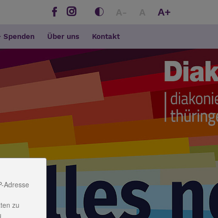
A+
A-
A
+ Spenden
Über uns
Kontakt
P-Adresse
ten zu
u