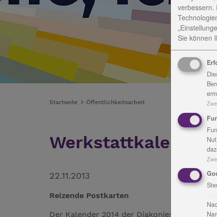
verbessern. 
Technologien
„Einstellunge
Sie können Ih
Erf
Die
Ber
erm
Startseite
Öffentlichkeitsarbeit
Zwe
Fun
Fun
Werkstattkalender 
Nut
daz
Zwe
Go
22.11.2013
Ste
Co
Reizende Postkarten
Nac
Der Kalender 2014 der Diakoniestiftung ist e
Nam