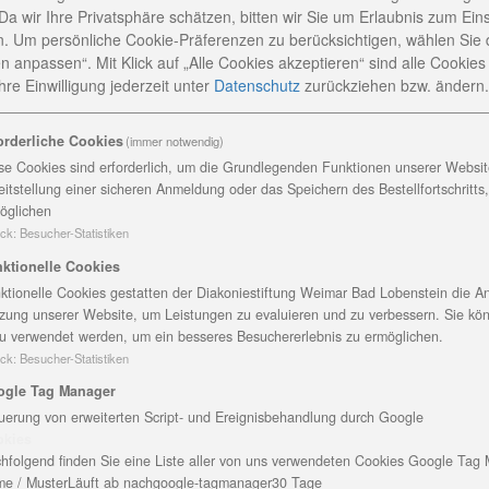
Da wir Ihre Privatsphäre schätzen, bitten wir Sie um Erlaubnis zum Ein
. Um persönliche Cookie-Präferenzen zu berücksichtigen, wählen Sie 
n anpassen“. Mit Klick auf „Alle Cookies akzeptieren“ sind alle Cookies a
re Einwilligung jederzeit
unter
Datenschutz
zurückziehen bzw. ändern.
orderliche Cookies
(immer notwendig)
se Cookies sind erforderlich, um die Grundlegenden Funktionen unserer Website
eitstellung einer sicheren Anmeldung oder das Speichern des Bestellfortschritts
öglichen
ck
:
Besucher-Statistiken
ktionelle Cookies
ktionelle Cookies gestatten der Diakoniestiftung Weimar Bad Lobenstein die An
2014
zung unserer Website, um Leistungen zu evaluieren und zu verbessern. Sie kö
u verwendet werden, um ein besseres Besuchererlebnis zu ermöglichen.
ck
:
Besucher-Statistiken
ogle Tag Manager
uerung von erweiterten Script- und Ereignisbehandlung durch Google
okies
hfolgend finden Sie eine Liste aller von uns verwendeten Cookies Google Tag
rschienen. Die 15. Auflage ist ein Monatskalender, der zum
e / Muster
Läuft ab nach
google-tagmanager
30 Tage