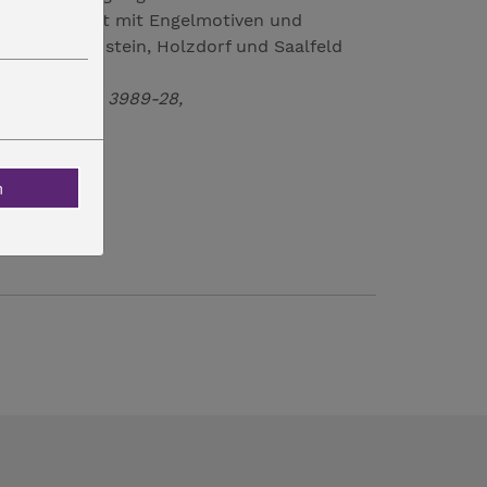
onatsblatt ist mit Engelmotiven und
s, Bad Lobenstein, Holzdorf und Saalfeld
, Tel. 036651 3989-28,
n