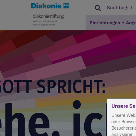
Einrichtungen + Ang
Unsere Se
Unsere Webs
oder Browser
Besuchererl
analysieren,