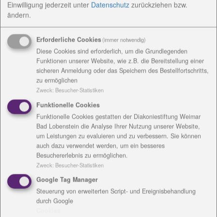
Einwilligung jederzeit
unter
Datenschutz
zurückziehen bzw.
Seit mittlerweile zehn Jahren gibt es das Heft
ändern.
diakonal, eine Zeitschrift, die neben unserer
Internetseite und Facebook über aktuelle Themen
Erforderliche Cookies
(immer notwendig)
aus den Einrichtungen der Diakoniestiftung und den
Diese Cookies sind erforderlich, um die Grundlegenden
verbundenen Stiftungen und Gesellschaften
Funktionen unserer Website, wie z.B. die Bereitstellung einer
informiert. Im nun erschienen Heft lesen Sie im
sicheren Anmeldung oder das Speichern des Bestellfortschritts,
Titelthema "Landgut Holzdorf blüht" von
zu ermöglichen
Zweck
:
Besucher-Statistiken
der Entwicklung des Landgutes, das ein sozial-
diakonisches Zentrum geworden ist, aber in diesem
Funktionelle Cookies
Jahr mit dem stattlichen, elf Hektar großen
Funktionelle Cookies gestatten der Diakoniestiftung Weimar
Landschaftspark ein Außenstandort der
Bad Lobenstein die Analyse Ihrer Nutzung unserer Website,
um Leistungen zu evaluieren und zu verbessern. Sie können
Bundesgartenschau ist. Ab 25. April laden wir Sie
auch dazu verwendet werden, um ein besseres
dahin ein. Lasse Sie sich überraschen!
Besuchererlebnis zu ermöglichen.
Die Diakonal 1/2021 informiert aber auch über die
Zweck
:
Besucher-Statistiken
Erweiterung unseres Stiftungsverbundes um
Google Tag Manager
die Weimarer Sophien- und Hufelandklinikum
Steuerung von erweiterten Script- und Ereignisbehandlung
gGmbH.
durch Google
Ein Thema das der Geschäftsführung besonders am
Cookies