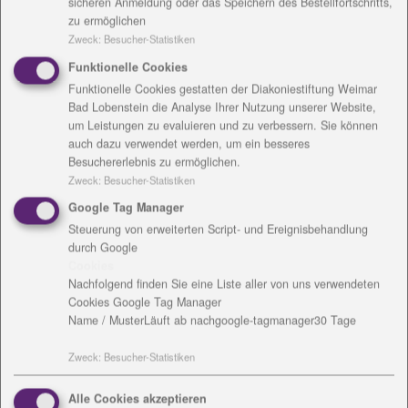
sicheren Anmeldung oder das Speichern des Bestellfortschritts,
zu ermöglichen
Zweck
:
Besucher-Statistiken
Funktionelle Cookies
Funktionelle Cookies gestatten der Diakoniestiftung Weimar
Bad Lobenstein die Analyse Ihrer Nutzung unserer Website,
um Leistungen zu evaluieren und zu verbessern. Sie können
auch dazu verwendet werden, um ein besseres
Heike Tetzel
Besuchererlebnis zu ermöglichen.
Zweck
:
Besucher-Statistiken
Zum Kleinen Dorfplan 11
99089 Erfurt / OT Kerspleben
Google Tag Manager
Tel.: 036203 - 94 13 45
Steuerung von erweiterten Script- und Ereignisbehandlung
Fax: 036203 - 94 13 47
durch Google
Cookies
Nachfolgend finden Sie eine Liste aller von uns verwendeten
Mail:
kita.amjakobsweg
@
diakonie-wl.de
Cookies Google Tag Manager
Name / Muster
Läuft ab nach
google-tagmanager
30 Tage
Download:
vCard
Zweck
:
Besucher-Statistiken
Alle Cookies akzeptieren