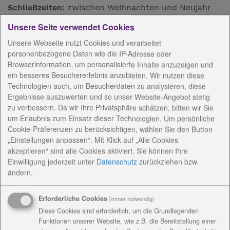
Schließzeiten:
zwischen Weihnachten und Neujahr
Unsere Seite verwendet Cookies
Unsere Webseite nutzt Cookies und verarbeitet
AnsprechpartnerInnen
personenbezogene Daten wie die IP-Adresse oder
Browserinformation, um personalisierte Inhalte anzuzeigen und
Konzeptionelle Arbeit
ein besseres Besuchererlebnis anzubieten. Wir nutzen diese
Technologien auch, um Besucherdaten zu analysieren, diese
Ergebnisse auszuwerten und so unser Website-Angebot stetig
Angebote / Kosten
zu verbessern. Da wir Ihre Privatsphäre schätzen, bitten wir Sie
um Erlaubnis zum Einsatz dieser Technologien. Um persönliche
Cookie-Präferenzen zu berücksichtigen, wählen Sie den Button
Einrichtungsanschrift /
„Einstellungen anpassen“. Mit Klick auf „Alle Cookies
Rechnungsanschrift
akzeptieren“ sind alle Cookies aktiviert. Sie können Ihre
Einwilligung jederzeit
unter
Datenschutz
zurückziehen bzw.
ändern.
Erforderliche Cookies
(immer notwendig)
Diese Cookies sind erforderlich, um die Grundlegenden
Kontakt
Funktionen unserer Website, wie z.B. die Bereitstellung einer