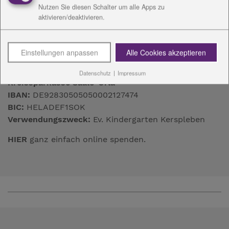
Nutzen Sie diesen Schalter um alle Apps zu
aktivieren/deaktivieren.
Einstellungen anpassen
Alle Cookies akzeptieren
Spendenkonto
Datenschutz
|
Impressum
Kreissparkasse Saale-Orla
IBAN:
DE92830505050002127474
BIC:
HELADEF1SOK
Verwendungszweck:
Ev. Kindergarten Kerspleben
HIER
ganz einfach online spenden.