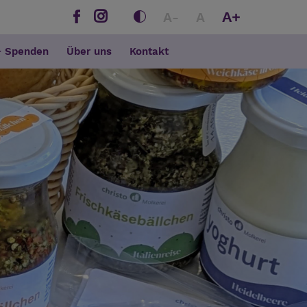
A+
A-
A
+ Spenden
Über uns
Kontakt