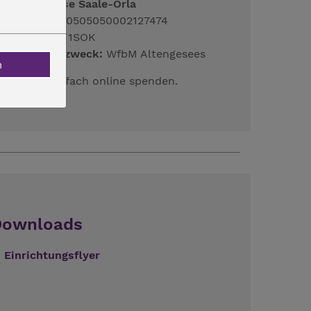
reissparkasse Saale-Orla
BAN:
DE92830505050002127474
IC:
HELADEF1SOK
erwendungszweck:
WfbM Altengesees
n
IER
ganz einfach online spenden.
Downloads
Einrichtungsflyer