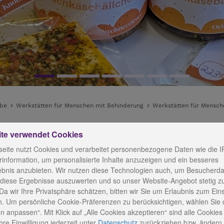
abe
Werkstätten für Menschen mit Behinderung
Werkstätten für Mensch
ite verwendet Cookies
es
eite nutzt Cookies und verarbeitet personenbezogene Daten wie die I
information, um personalisierte Inhalte anzuzeigen und ein besseres
ebnis anzubieten. Wir nutzen diese Technologien auch, um Besucherda
 diese Ergebnisse auszuwerten und so unser Website-Angebot stetig z
Da wir Ihre Privatsphäre schätzen, bitten wir Sie um Erlaubnis zum Ein
. Um persönliche Cookie-Präferenzen zu berücksichtigen, wählen Sie 
K
n anpassen“. Mit Klick auf „Alle Cookies akzeptieren“ sind alle Cookies a
re Einwilligung jederzeit
unter
Datenschutz
zurückziehen bzw. ändern.