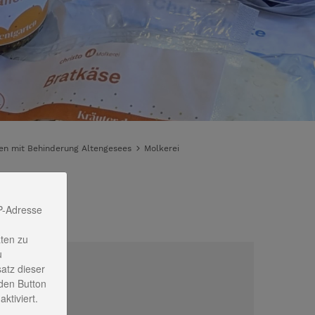
en mit Behinderung Altengesees
Molkerei
P-Adresse
ten zu
u
satz dieser
den Button
ontakt
ktiviert.