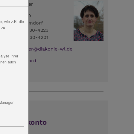
athleen Müller
ltengesees 29
, wie z.B. die
7368 Remptendorf
, zu
el.: 036643 - 30-4223
ax: 036643 - 30-4201
ail:
Ca.Mueller
@
diakonie-wl.de
alyse Ihrer
ownload:
vCard
nnen auch
 Manager
Spendenkonto