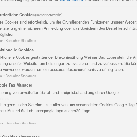
C
orderliche Cookies
(immer notwendig)
A
se Cookies sind erforderlich, um die Grundlegenden Funktionen unserer Website
0
eitstellung einer sicheren Anmeldung oder das Speichern des Bestellfortschritts
T
öglichen
F
ck
:
Besucher-Statistiken
mogenisiert wird, bekommen Sie bei uns
M
ktionelle Cookies
en mit einer typischen Rahmschicht.
ktionelle Cookies gestatten der Diakoniestiftung Weimar Bad Lobenstein die An
D
zung unserer Website, um Leistungen zu evaluieren und zu verbessern. Sie kö
rarbeitung regionaler Rohstoffe ein
u verwendet werden, um ein besseres Besuchererlebnis zu ermöglichen.
ck
:
Besucher-Statistiken
 für handwerkliche Milchverarbeitung
regelmäßig an
ogle Tag Manager
rüfungen teil.
uerung von erweiterten Script- und Ereignisbehandlung durch Google
okies
aden in Altengesees und in vielen
hfolgend finden Sie eine Liste aller von uns verwendeten Cookies Google Tag
benstein, Ebersdorf, Oberlemnitz,
e / Muster
Läuft ab nach
google-tagmanager
30 Tage
rt, Gera und Dobareuth.
ck
:
Besucher-Statistiken
és in Altengesees:
e Cookies akzeptieren