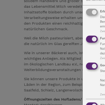
solidem Handwerk und großer Sorgfalt
das Lebensmittel Milch veredelt. Wertvolle
Erf
Inhaltsstoffe bleiben durch unsere
Die
Verarbeitungsweise erhalten und geben
Ber
den Produkten einen reichhaltigen,
erm
natürlichen Geschmack.
Zwe
Weil die Milch pasteurisiert, aber nicht ho
Fun
die natürlich im Glas gereiften Joghurtsort
Fun
Nut
Wie in unserer Bäckerei auch, ist uns die Ve
daz
Zwe
wichtiges Anliegen. Als Mitglied im Verband
im ökologischen Landbau e.V., nehmen wir 
Go
Weiterbildungsveranstaltungen und Produktp
Ste
Co
Sie können unsere Produkte in unserem Hofl
Nac
Läden in der Region, zum Beispiel in Bad Lo
Nam
Saalfeld, Schleiz, Langenwolschendorf, Erfu
Zwe
Öffnungszeiten des Hofladens/ Christo-Caf
Montag: geschlossen
All