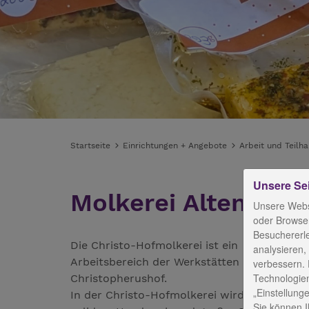
Startseite
Einrichtungen + Angebote
Arbeit und Teilh
Unsere Se
Molkerei Altengese
Unsere Webs
oder Browser
Besuchererl
Die Christo-Hofmolkerei ist ein
analysieren,
Arbeitsbereich der Werkstätten
verbessern. 
Technologien
Christopherushof.
„Einstellunge
In der Christo-Hofmolkerei wird mit
Sie können Ih