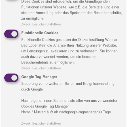
Diese Cookies sind erforderlich, um die Grundlegenden
Funktionen unserer Website, wie z.B. die Bereitstellung einer
sicheren Anmeldung oder das Speichern des Bestellfortschritts,
zu ermöglichen
Zweck
:
Besucher-Statistiken
Funktionelle Cookies
Kontakt
Funktionelle Cookies gestatten der Diakoniestiftung Weimar
Bad Lobenstein die Analyse Ihrer Nutzung unserer Website,
um Leistungen zu evaluieren und zu verbessern. Sie können
auch dazu verwendet werden, um ein besseres
Besuchererlebnis zu ermöglichen.
Zweck
:
Besucher-Statistiken
Google Tag Manager
Steuerung von erweiterten Script- und Ereignisbehandlung
Josephine Prkno
durch Google
Cookies
Otto-Krebs-Weg 5
Nachfolgend finden Sie eine Liste aller von uns verwendeten
99428 Holzdorf/ Weimar
Cookies Google Tag Manager
Name / Muster
Läuft ab nach
google-tagmanager
30 Tage
Tel.: 03643 - 777880
Fax: 03643 - 4953091
Zweck
:
Besucher-Statistiken