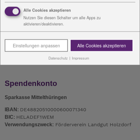
Mail:
J.Prkno
@
diakonie-wl.de
Alle Cookies akzeptieren
Nutzen Sie diesen Schalter um alle Apps zu
aktivieren/deaktivieren.
Einstellungen anpassen
Alle Cookies akzeptieren
Datenschutz
|
Impressum
Spendenkonto
Sparkasse Mittelthüringen
DE48820510000600071340
IBAN:
HELADEF1WEM
BIC:
Förderverein Landgut Holzdorf
Verwendungszweck: