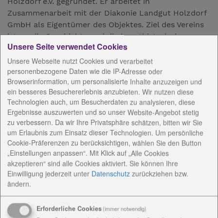
Holzdorf e.V. gegründet. Er arbeitet in
Zusammenarbeit mit der Diakonie Landgut Holzdorf
GmbH als Eigentümer des Objektes. Ziel des Vereins
ist es, die Geschichte und die kunsthistorische
Unsere Seite verwendet Cookies
Bedeutung des Landgutes aufzuarbeiten, zu
dokumentieren und Park und Denkmal zu erhalten
Unsere Webseite nutzt Cookies und verarbeitet
personenbezogene Daten wie die IP-Adresse oder
und zu pflegen.
Browserinformation, um personalisierte Inhalte anzuzeigen und
Der Förderverein unterstützt das Landgut auf dem
ein besseres Besuchererlebnis anzubieten. Wir nutzen diese
Technologien auch, um Besucherdaten zu analysieren, diese
Weg zu einer Begegnungsstätte für Projekte in Kunst,
Ergebnisse auszuwerten und so unser Website-Angebot stetig
Kultur und Bildung. Die Mitglieder organisieren
zu verbessern. Da wir Ihre Privatsphäre schätzen, bitten wir Sie
Führungen durch Park und Herrenhaus, veranstalten.
um Erlaubnis zum Einsatz dieser Technologien. Um persönliche
Cookie-Präferenzen zu berücksichtigen, wählen Sie den Button
„Einstellungen anpassen“. Mit Klick auf „Alle Cookies
AnsprechpartnerInnen
akzeptieren“ sind alle Cookies aktiviert. Sie können Ihre
Einwilligung jederzeit
unter
Datenschutz
zurückziehen bzw.
ändern.
Aufgaben und Ziele
Erforderliche Cookies
(immer notwendig)
Unterstützung und Mitgliedschaft