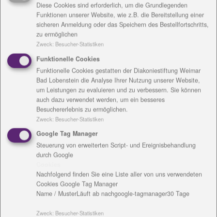
Diese Cookies sind erforderlich, um die Grundlegenden
Funktionen unserer Website, wie z.B. die Bereitstellung einer
sicheren Anmeldung oder das Speichern des Bestellfortschritts,
zu ermöglichen
Zweck
:
Besucher-Statistiken
Kontakt
Funktionelle Cookies
Funktionelle Cookies gestatten der Diakoniestiftung Weimar
Bad Lobenstein die Analyse Ihrer Nutzung unserer Website,
um Leistungen zu evaluieren und zu verbessern. Sie können
auch dazu verwendet werden, um ein besseres
Besuchererlebnis zu ermöglichen.
Zweck
:
Besucher-Statistiken
Google Tag Manager
Andreas Berger
Steuerung von erweiterten Script- und Ereignisbehandlung
durch Google
Hofer Straße 30/32
Cookies
07926 Gefell
Nachfolgend finden Sie eine Liste aller von uns verwendeten
Tel.: 036649 - 883-10
Cookies Google Tag Manager
Fax: 036649 - 883-19
Name / Muster
Läuft ab nach
google-tagmanager
30 Tage
Mail:
A.Berger
@
diakonie-wl.de
Zweck
:
Besucher-Statistiken