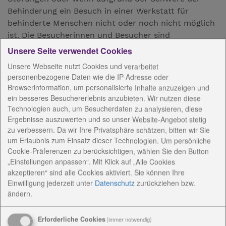
Behinderung ein Besuch in einer Werkstatt für
behinderte Menschen nicht oder noch nicht möglich
ist. Die Besucherinnen und Besucher sind
erwachsene Menschen, die ihre Schulzeit beendet
Unsere Seite verwendet Cookies
haben und in einer Wohnform der Eingliederungshilfe
Unsere Webseite nutzt Cookies und verarbeitet
leben.
personenbezogene Daten wie die IP-Adresse oder
Browserinformation, um personalisierte Inhalte anzuzeigen und
ein besseres Besuchererlebnis anzubieten. Wir nutzen diese
AnsprechpartnerInnen
Technologien auch, um Besucherdaten zu analysieren, diese
Ergebnisse auszuwerten und so unser Website-Angebot stetig
zu verbessern. Da wir Ihre Privatsphäre schätzen, bitten wir Sie
Konzeptionelle Arbeit
um Erlaubnis zum Einsatz dieser Technologien. Um persönliche
Cookie-Präferenzen zu berücksichtigen, wählen Sie den Button
„Einstellungen anpassen“. Mit Klick auf „Alle Cookies
Angebote / Kosten
akzeptieren“ sind alle Cookies aktiviert. Sie können Ihre
Einwilligung jederzeit
unter
Datenschutz
zurückziehen bzw.
ändern.
Einrichtungsanschrift /
Rechnungsanschrift
Erforderliche Cookies
(immer notwendig)