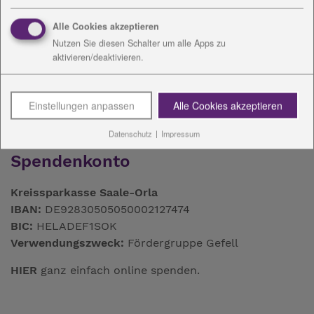
Download:
vCard
Alle Cookies akzeptieren
Nutzen Sie diesen Schalter um alle Apps zu
aktivieren/deaktivieren.
Einstellungen anpassen
Alle Cookies akzeptieren
Datenschutz
|
Impressum
Spendenkonto
Kreissparkasse Saale-Orla
IBAN:
DE92830505050002127474
BIC:
HELADEF1SOK
Verwendungszweck:
Fördergruppe Gefell
HIER
ganz einfach online spenden.