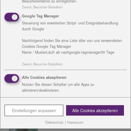
Besuchererlebnis zu ermöglichen.
Einschränkungen und alle, die einen Ort für
Zweck
:
Besucher-Statistiken
Veranstaltungen in entspannter und kreativer
Atmosphäre suchen.
Google Tag Manager
Steuerung von erweiterten Script- und Ereignisbehandlung
durch Google
Cookies
AnsprechpartnerInnen
Nachfolgend finden Sie eine Liste aller von uns verwendeten
Cookies Google Tag Manager
Name / Muster
Läuft ab nach
google-tagmanager
30 Tage
Konzeptionelle Arbeit
Zweck
:
Besucher-Statistiken
Angebote / Kosten
Alle Cookies akzeptieren
Nutzen Sie diesen Schalter um alle Apps zu
Einrichtungsanschrift /
aktivieren/deaktivieren.
Rechnungsanschrift
Einstellungen anpassen
Alle Cookies akzeptieren
Kontakt
Datenschutz
|
Impressum