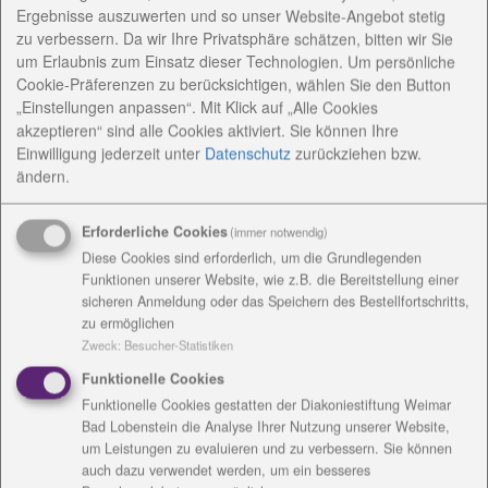
Ergebnisse auszuwerten und so unser Website-Angebot stetig
Öffnungszeiten:
nach Vereinbarung
zu verbessern. Da wir Ihre Privatsphäre schätzen, bitten wir Sie
um Erlaubnis zum Einsatz dieser Technologien. Um persönliche
Bitte melden Sie sich per Mail an:
Cookie-Präferenzen zu berücksichtigen, wählen Sie den Button
Kerzenstall
@
diakonie-wl.de
„Einstellungen anpassen“. Mit Klick auf „Alle Cookies
akzeptieren“ sind alle Cookies aktiviert. Sie können Ihre
Bei uns erwartet Sie eine einzigartige Vielfalt an
Einwilligung jederzeit
unter
Datenschutz
zurückziehen bzw.
Möglichkeiten rund um das Thema Kerzenziehen und
ändern.
kreative Kerzenherstellung. Wir bieten Ihnen für ihre
Freizeitgestaltung, Treffen für kleine Gruppen und
Erforderliche Cookies
(immer notwendig)
Feierlichkeiten an.
Diese Cookies sind erforderlich, um die Grundlegenden
Funktionen unserer Website, wie z.B. die Bereitstellung einer
Das Angebot der Kreativwerkstatt ist geeignet für:
sicheren Anmeldung oder das Speichern des Bestellfortschritts,
• Kindergeburtstage, Wandertage,
zu ermöglichen
Seniorennachmittage
Zweck
:
Besucher-Statistiken
• Seminare
Funktionelle Cookies
• Kinder, Familien, Schulklassen und
Funktionelle Cookies gestatten der Diakoniestiftung Weimar
Hortgruppen
Bad Lobenstein die Analyse Ihrer Nutzung unserer Website,
• Adventsnachmittage und Weihnachtsfeiern
um Leistungen zu evaluieren und zu verbessern. Sie können
• Senioren oder Menschen mit
auch dazu verwendet werden, um ein besseres