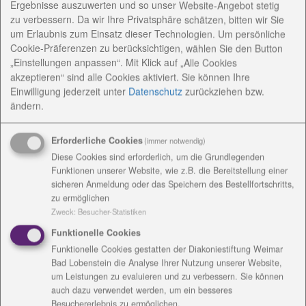
generationsübergreifendes Wohnprojekt, in dem
Ergebnisse auszuwerten und so unser Website-Angebot stetig
zu verbessern. Da wir Ihre Privatsphäre schätzen, bitten wir Sie
zwölf Kinder und Jugendliche mit vorwiegend
um Erlaubnis zum Einsatz dieser Technologien. Um persönliche
komplexer Behinderung gemeinsam mit älteren
Cookie-Präferenzen zu berücksichtigen, wählen Sie den Button
Menschen mit Lern- und
„Einstellungen anpassen“. Mit Klick auf „Alle Cookies
Mehrfachbehinderung leben.
akzeptieren“ sind alle Cookies aktiviert. Sie können Ihre
Einwilligung jederzeit
unter
Datenschutz
zurückziehen bzw.
Die im Haus lebenden Menschen werden individuell
ändern.
unterstützt und gefördert, um so selbständig wie
möglich ihr Leben zu gestalten.
Erforderliche Cookies
(immer notwendig)
Diese Cookies sind erforderlich, um die Grundlegenden
Funktionen unserer Website, wie z.B. die Bereitstellung einer
AnsprechpartnerInnen
sicheren Anmeldung oder das Speichern des Bestellfortschritts,
zu ermöglichen
Zweck
:
Besucher-Statistiken
Konzeptionelle Arbeit
Funktionelle Cookies
Funktionelle Cookies gestatten der Diakoniestiftung Weimar
Angebote
Bad Lobenstein die Analyse Ihrer Nutzung unserer Website,
um Leistungen zu evaluieren und zu verbessern. Sie können
auch dazu verwendet werden, um ein besseres
Einrichtungsanschrift /
Besuchererlebnis zu ermöglichen.