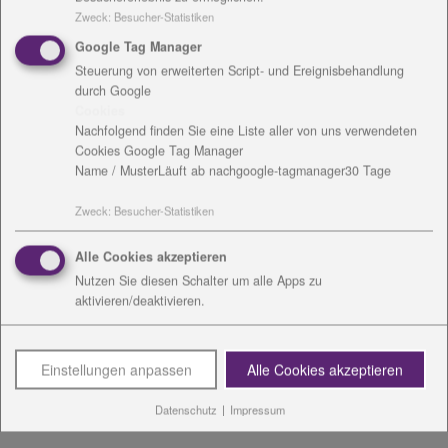
Rechnungsanschrift
Zweck
:
Besucher-Statistiken
Google Tag Manager
Steuerung von erweiterten Script- und Ereignisbehandlung
Kontakt
durch Google
Cookies
Nachfolgend finden Sie eine Liste aller von uns verwendeten
Nicole Schöbel
Cookies Google Tag Manager
Name / Muster
Läuft ab nach
google-tagmanager
30 Tage
Am Anger 9
07422 Bad Blankenburg
Zweck
:
Besucher-Statistiken
Tel.: 036741 - 57556 oder 036741 - 564931
Fax: 036741 - 57629
Alle Cookies akzeptieren
Nutzen Sie diesen Schalter um alle Apps zu
Mail:
N.Schoebel
@
diakonie-wl.de
aktivieren/deaktivieren.
Download:
vCard
Einstellungen anpassen
Alle Cookies akzeptieren
Spendenkonto
Datenschutz
|
Impressum