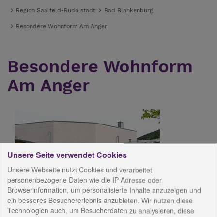
Region Saalfeld-Rudolstadt
Bad Blankenburg
Besondere Wohnform Am Anger
Besondere Wohnform
Am Anger
Unsere Seite verwendet Cookies
Unsere Webseite nutzt Cookies und verarbeitet
personenbezogene Daten wie die IP-Adresse oder
Browserinformation, um personalisierte Inhalte anzuzeigen und
ein besseres Besuchererlebnis anzubieten. Wir nutzen diese
Die Wohnform Am Anger ist ein
Technologien auch, um Besucherdaten zu analysieren, diese