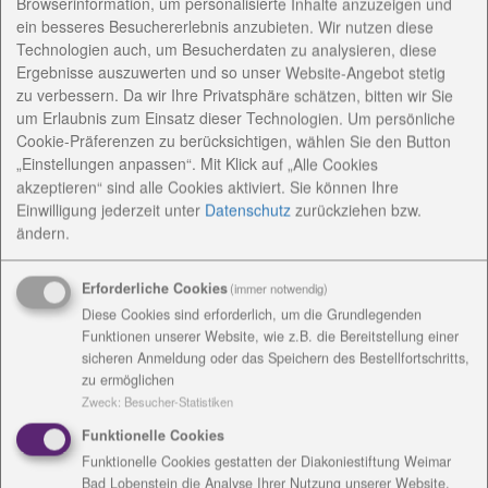
Browserinformation, um personalisierte Inhalte anzuzeigen und
Fertigung/ Verkauf/ Vorort-Herstellung im
ein besseres Besuchererlebnis anzubieten. Wir nutzen diese
Werkstattladen Bad Lobenstein
Technologien auch, um Besucherdaten zu analysieren, diese
mit Waren aus Töpferei, Weberei und Kreativbereich
Ergebnisse auszuwerten und so unser Website-Angebot stetig
zu verbessern. Da wir Ihre Privatsphäre schätzen, bitten wir Sie
geöffnet: Mo.- Fr. von 7:30 bis 14:30 Uhr
um Erlaubnis zum Einsatz dieser Technologien. Um persönliche
Cookie-Präferenzen zu berücksichtigen, wählen Sie den Button
„Einstellungen anpassen“. Mit Klick auf „Alle Cookies
AnsprechpartnerInnen
akzeptieren“ sind alle Cookies aktiviert. Sie können Ihre
Einwilligung jederzeit
unter
Datenschutz
zurückziehen bzw.
ändern.
Konzeptionelle Arbeit
Erforderliche Cookies
(immer notwendig)
Angebote
Diese Cookies sind erforderlich, um die Grundlegenden
Funktionen unserer Website, wie z.B. die Bereitstellung einer
sicheren Anmeldung oder das Speichern des Bestellfortschritts,
Werkstattrat/ Frauenbeauftragte/
zu ermöglichen
Vertrauensperson
Zweck
:
Besucher-Statistiken
Funktionelle Cookies
Einrichtungsanschrift /
Funktionelle Cookies gestatten der Diakoniestiftung Weimar
Bad Lobenstein die Analyse Ihrer Nutzung unserer Website,