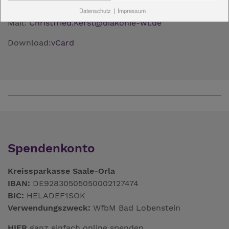
Fax: 036643 - 30-4109
Datenschutz
|
Impressum
Mail:
Christfried.Kerst
@
diakonie-wl.de
Download:
vCard
Spendenkonto
Kreissparkasse Saale-Orla
IBAN:
DE92830505050002127474
BIC:
HELADEF1SOK
Verwendungszweck:
WfbM Bad Lobenstein
HIER
ganz einfach online spenden.