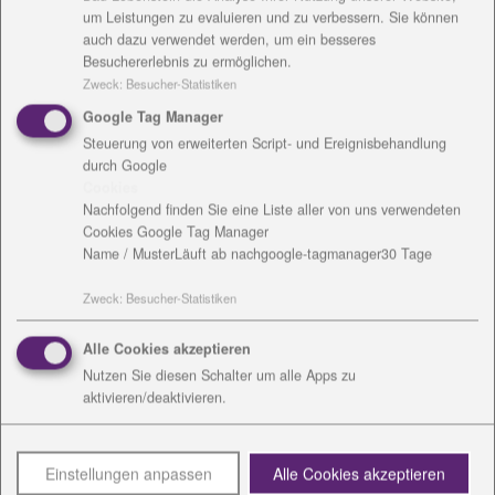
Rechnungsanschrift
um Leistungen zu evaluieren und zu verbessern. Sie können
auch dazu verwendet werden, um ein besseres
Besuchererlebnis zu ermöglichen.
Zweck
:
Besucher-Statistiken
Google Tag Manager
Steuerung von erweiterten Script- und Ereignisbehandlung
Kontakt
durch Google
Cookies
Nachfolgend finden Sie eine Liste aller von uns verwendeten
Cookies Google Tag Manager
Name / Muster
Läuft ab nach
google-tagmanager
30 Tage
Zweck
:
Besucher-Statistiken
Alle Cookies akzeptieren
Christfried Kerst
Nutzen Sie diesen Schalter um alle Apps zu
Werkstattleiter
aktivieren/deaktivieren.
Altengesees 29
07368 Remptendorf
Einstellungen anpassen
Alle Cookies akzeptieren
Tel.: 036643 - 30-4220