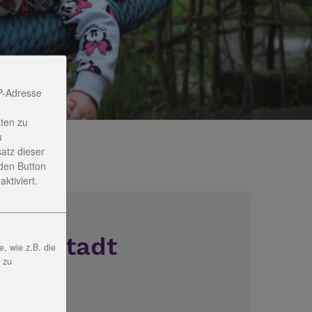
P-Adresse
ten zu
u
satz dieser
den Button
ktiviert.
udolstadt
, wie z.B. die
, zu