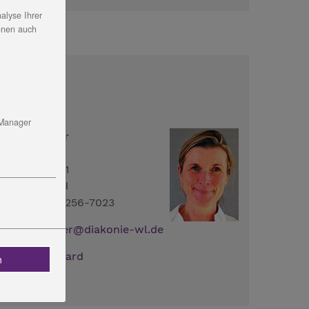
alyse Ihrer
nnen auch
ontakt
 Manager
arlies Köhler
rudergasse 11
7318 Saalfeld
el.: 03671 - 5256-7023
ail:
M.Koehler
@
diakonie-wl.de
ownload:
vCard
n