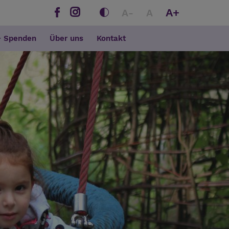
A+
A-
A
+ Spenden
Über uns
Kontakt