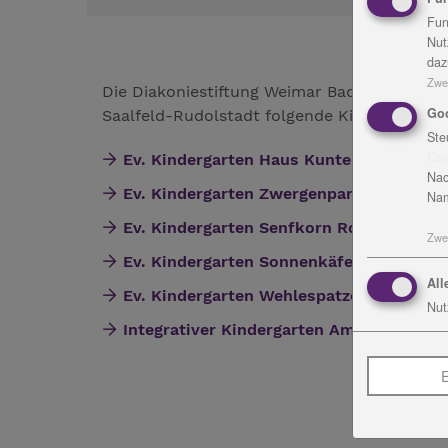
Fun
Nut
daz
Zwe
Die Diakoniestiftung Weimar Bad Lobenstei
Go
Saalfeld-Rudolstadt folgende Kindergärten:
Ste
Co
Ev. Kindergarten Haus Kunterbunt Saalfe
Nac
Ev. Kindergarten Zwergenparadies Leute
Nam
Ev. Kindergarten Senfkorn Rottenbach
Zwe
Ev. Kindergarten Sonnenkäfer Teichel
All
Ev. Kindergarten Wehlespatzen Remda
Nut
Integrativer Kindergarten Am Eichwald 
E