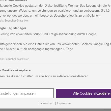
ktionelle Cookies gestatten der Diakoniestiftung Weimar Bad Lobenstein die An
zung unserer Website, um Leistungen zu evaluieren und zu verbessern. Sie kö
u verwendet werden, um ein besseres Besuchererlebnis zu ermöglichen.
ck
:
Besucher-Statistiken
n gGmbH betreibt im Landkreis
ogle Tag Manager
uerung von erweiterten Script- und Ereignisbehandlung durch Google
K
okies
ld
hfolgend finden Sie eine Liste aller von uns verwendeten Cookies Google Tag
nberg
e / Muster
Läuft ab nach
google-tagmanager
30 Tage
M
ck
:
Besucher-Statistiken
B
0
e Cookies akzeptieren
T
zen Sie diesen Schalter um alle Apps zu aktivieren/deaktivieren.
Bad Blankenburg
M
D
instellungen anpassen
Alle Cookies akzeptiere
Datenschutz
|
Impressum