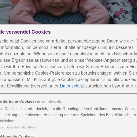
ite verwendet Cookies
eite nutzt Cookies und verarbeitet personenbezogene Daten wie die I
information, um personalisierte Inhalte anzuzeigen und ein besseres
ebnis anzubieten. Wir nutzen diese Technologien auch, um Besucherda
 diese Ergebnisse auszuwerten und so unser Website-Angebot stetig z
andkreis Saalfeld-Rudolstadt
Da wir Ihre Privatsphäre schätzen, bitten wir Sie um Erlaubnis zum Ein
. Um persönliche Cookie-Präferenzen zu berücksichtigen, wählen Sie 
n anpassen“. Mit Klick auf „Alle Cookies akzeptieren“ sind alle Cookies a
re Einwilligung jederzeit
unter
Datenschutz
zurückziehen bzw. ändern.
orderliche Cookies
(immer notwendig)
ten Landkreis Saalfeld-R
se Cookies sind erforderlich, um die Grundlegenden Funktionen unserer Website
eitstellung einer sicheren Anmeldung oder das Speichern des Bestellfortschritts
öglichen
ck
:
Besucher-Statistiken
ktionelle Cookies