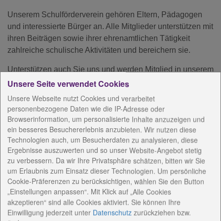
Unserem Schulförderverein gehören Eltern, Pädagogen
und interessierte Bürger an. Alle Mitglieder unterstützen mit
ihren Beiträgen sowie ihrer ehrenamtlichen Tätigkeit
zahlreiche schulische Aktivitäten und bereichern sie.
Unterstützen auch Sie uns und werden Mitglied in unserem
Förderverein!
Unsere Seite verwendet Cookies
Unsere Webseite nutzt Cookies und verarbeitet
In Verantwortung des Schulfördervereins betreibt die
personenbezogene Daten wie die IP-Adresse oder
Schule eine eigene Homepage.
HIER
erhalten Sie weitere
Browserinformation, um personalisierte Inhalte anzuzeigen und
Informationen zum Johannes-Landenberger-
ein besseres Besuchererlebnis anzubieten. Wir nutzen diese
Förderzentrum.
Technologien auch, um Besucherdaten zu analysieren, diese
Ergebnisse auszuwerten und so unser Website-Angebot stetig
zu verbessern. Da wir Ihre Privatsphäre schätzen, bitten wir Sie
um Erlaubnis zum Einsatz dieser Technologien. Um persönliche
AnsprechpartnerInnen
Cookie-Präferenzen zu berücksichtigen, wählen Sie den Button
„Einstellungen anpassen“. Mit Klick auf „Alle Cookies
Aufgaben und Ziele
akzeptieren“ sind alle Cookies aktiviert. Sie können Ihre
Einwilligung jederzeit
unter
Datenschutz
zurückziehen bzw.