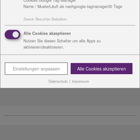
Cookies Google Tag Manager
Name / Muster
Läuft ab nach
google-tagmanager
30 Tage
Zweck
:
Besucher-Statistiken
Alle Cookies akzeptieren
Nutzen Sie diesen Schalter um alle Apps zu
Spendenkonto
aktivieren/deaktivieren.
VR Bank Weimar eG
Einstellungen anpassen
Alle Cookies akzeptieren
IBAN:
DE83820641880005033330
BIC:
GENODEF1WE1
Datenschutz
|
Impressum
Verwendungszweck:
Schulförderverein-Für Euch e.V.