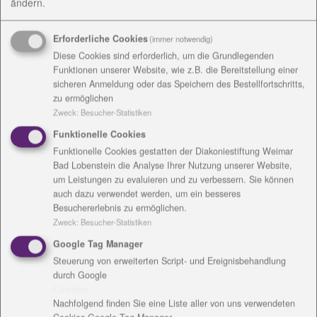
ändern.
Unterstützung und Mitgliedschaft
Erforderliche Cookies
(immer notwendig)
Diese Cookies sind erforderlich, um die Grundlegenden
Funktionen unserer Website, wie z.B. die Bereitstellung einer
sicheren Anmeldung oder das Speichern des Bestellfortschritts,
zu ermöglichen
Kontakt
Zweck
:
Besucher-Statistiken
Funktionelle Cookies
René Adler
Funktionelle Cookies gestatten der Diakoniestiftung Weimar
Schubertstr. 1b
Bad Lobenstein die Analyse Ihrer Nutzung unserer Website,
um Leistungen zu evaluieren und zu verbessern. Sie können
99423 Weimar
auch dazu verwendet werden, um ein besseres
Tel.: 03643 - 2410-6701
Besuchererlebnis zu ermöglichen.
Fax: 03643 - 2410-6709
Zweck
:
Besucher-Statistiken
Google Tag Manager
Mail:
fuereuch
@
johannes-landenberger-schule.de
Steuerung von erweiterten Script- und Ereignisbehandlung
durch Google
Download: vCard
Cookies
Nachfolgend finden Sie eine Liste aller von uns verwendeten