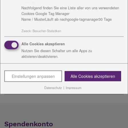
Cookies
Bettina Schmidt
Nachfolgend finden Sie eine Liste aller von uns verwendeten
Vorsitzende der Geschäftsbereichsleitung
Cookies Google Tag Manager
Name / Muster
Läuft ab nach
google-tagmanager
30 Tage
Industriestraße 1
Zweck
:
Besucher-Statistiken
07318 Saalfeld
Mobil: 0170 2250701
Alle Cookies akzeptieren
Nutzen Sie diesen Schalter um alle Apps zu
Mail:
B.Schmidt
@
diakonie-wl.de
aktivieren/deaktivieren.
Einstellungen anpassen
Alle Cookies akzeptieren
Datenschutz
|
Impressum
Spendenkonto