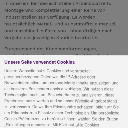
In unserem Kernbereich stehen Arbeitsplätze für
Montage und Komplettierung einer Reihe von
Industrieteilen zur Verfügung. Es werden
hauptsächlich Metall- und Kunststoffteile manuell
und maschinell in Form von Lohnaufträgen nach
Vorgabe des jeweiligen Kunden bearbeitet.
Entsprechend der Kundenanforderungen,
verabredeten und anerkannten Qualitätsstandards
Unsere Seite verwendet Cookies
erfolgt eine fachgerechte Bearbeitung bis hin zur
Auslieferung.
Unsere Webseite nutzt Cookies und verarbeitet
personenbezogene Daten wie die IP-Adresse oder
Browserinformation, um personalisierte Inhalte anzuzeigen und
ein besseres Besuchererlebnis anzubieten. Wir nutzen diese
AnsprechpartnerInnen
Technologien auch, um Besucherdaten zu analysieren, diese
Ergebnisse auszuwerten und so unser Website-Angebot stetig
Konzeptionelle Arbeit
zu verbessern. Da wir Ihre Privatsphäre schätzen, bitten wir Sie
um Erlaubnis zum Einsatz dieser Technologien. Um persönliche
Cookie-Präferenzen zu berücksichtigen, wählen Sie den Button
Angebote
„Einstellungen anpassen“. Mit Klick auf „Alle Cookies