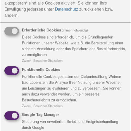
akzeptieren“ sind alle Cookies aktiviert. Sie können Ihre
Einwilligung jederzeit
unter
Datenschutz
zurückziehen bzw.
Werkstattrat/ Frauenbeauftragte/
ändern.
Vertrauensperson
Erforderliche Cookies
(immer notwendig)
Diese Cookies sind erforderlich, um die Grundlegenden
Einrichtungsanschrift /
Funktionen unserer Website, wie z.B. die Bereitstellung einer
Rechnungsanschrift
sicheren Anmeldung oder das Speichern des Bestellfortschritts,
zu ermöglichen
Zweck
:
Besucher-Statistiken
Funktionelle Cookies
Funktionelle Cookies gestatten der Diakoniestiftung Weimar
Bad Lobenstein die Analyse Ihrer Nutzung unserer Website,
Kontakt
um Leistungen zu evaluieren und zu verbessern. Sie können
auch dazu verwendet werden, um ein besseres
Besuchererlebnis zu ermöglichen.
Zweck
:
Besucher-Statistiken
Google Tag Manager
Steuerung von erweiterten Script- und Ereignisbehandlung
durch Google