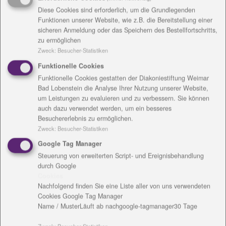
Rechnungsanschrift
Diese Cookies sind erforderlich, um die Grundlegenden
Funktionen unserer Website, wie z.B. die Bereitstellung einer
sicheren Anmeldung oder das Speichern des Bestellfortschritts,
zu ermöglichen
Zweck
:
Besucher-Statistiken
Funktionelle Cookies
Kontakt
Funktionelle Cookies gestatten der Diakoniestiftung Weimar
Bad Lobenstein die Analyse Ihrer Nutzung unserer Website,
um Leistungen zu evaluieren und zu verbessern. Sie können
auch dazu verwendet werden, um ein besseres
Besuchererlebnis zu ermöglichen.
Zweck
:
Besucher-Statistiken
Google Tag Manager
Steuerung von erweiterten Script- und Ereignisbehandlung
Benjamin Egerer
durch Google
Cookies
Rollplatz 1
Nachfolgend finden Sie eine Liste aller von uns verwendeten
99423 Weimar
Cookies Google Tag Manager
Name / Muster
Läuft ab nach
google-tagmanager
30 Tage
Tel.: 03643 - 4911865
Fax: 03643 - 7789719