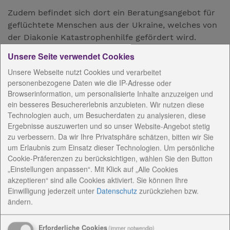
Zudem befindet sich dort ein Beratungsangebot für
geflüchtete Menschen aus der Ukraine, welches von
der Diakonie Katastrophenhilfe gefördert wird.
Unsere Seite verwendet Cookies
Das Begegnungscafé als niederschwellige
Begegnungsstätte eignet sich dabei sehr gut zum
Unsere Webseite nutzt Cookies und verarbeitet
informellen Austausch, um erste Kontakte zu
personenbezogene Daten wie die IP-Adresse oder
Browserinformation, um personalisierte Inhalte anzuzeigen und
knüpfen.
ein besseres Besuchererlebnis anzubieten. Wir nutzen diese
Technologien auch, um Besucherdaten zu analysieren, diese
Ergebnisse auszuwerten und so unser Website-Angebot stetig
AnsprechpartnerInnen
zu verbessern. Da wir Ihre Privatsphäre schätzen, bitten wir Sie
um Erlaubnis zum Einsatz dieser Technologien. Um persönliche
Cookie-Präferenzen zu berücksichtigen, wählen Sie den Button
Konzeptionelle Arbeit
„Einstellungen anpassen“. Mit Klick auf „Alle Cookies
akzeptieren“ sind alle Cookies aktiviert. Sie können Ihre
Angebote / Kosten
Einwilligung jederzeit
unter
Datenschutz
zurückziehen bzw.
ändern.
Einrichtungsanschrift /
Erforderliche Cookies
(immer notwendig)